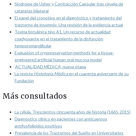
Síndrome de Usher y Contracción Capsular tras cirugía de
cataratas bilateral
El papel del cronotipo en el diagnóstico y tratamiento del
trastorno de insomnio: Una revisión de la evidencia actual
Toxina botulínica tipo A1. Un recurso de actualidad
coadyuvante en el tratamiento de la disfunción
temporomandibular
Evaluation of cryopreservation methods for a tissue-
engineered artificial human oral mucosa model
‘ACTUALIDAD MÉDICA’, nueva etapa
La revista
Histología Médica
en el cuarenta aniversario de su
Fundación
Más consultados
La célula. Trescientos cincuenta años de historia (1665-2015)
Diagnóstico clínico en pacientes con anticuerpos
antifosfolípidos positivos
Prevalencia de los Trastornos del Sueño en Universitarios