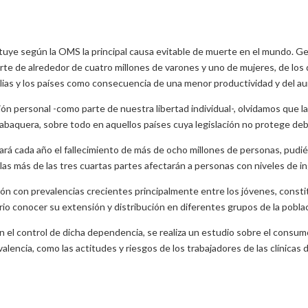
tituye según la OMS la principal causa evitable de muerte en el mundo. 
e de alrededor de cuatro millones de varones y uno de mujeres, de los q
ias y los países como consecuencia de una menor productividad y del aum
 personal -como parte de nuestra libertad individual-, olvidamos que la
 tabaquera, sobre todo en aquellos países cuya legislación no protege de
cará cada año el fallecimiento de más de ocho millones de personas, pudié
s más de las tres cuartas partes afectarán a personas con niveles de ingr
ón con prevalencias crecientes principalmente entre los jóvenes, constit
ario conocer su extensión y distribución en diferentes grupos de la pobla
 el control de dicha dependencia, se realiza un estudio sobre el consum
alencia, como las actitudes y riesgos de los trabajadores de las clínicas