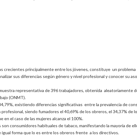
s crecientes principalmente entre los jóvenes, constituye un problema de
nalizar sus diferencias según género y nivel profesional y conocer su asoc
muestra representativa de 396 trabajadores, obtenida aleatoriamente de
rabajo (ONMT).
4,79%, existiendo diferencias significativas entre la prevalencia de con
 profesional, siendo fumadores el 40,69% de los obreros, el 34,37% de los
e en el caso de las mujeres alcanza el 100%.
s son consumidores habituales de tabaco, manifestando la mayoría de ello
igual forma que lo es entre los obreros frente a los directivos.