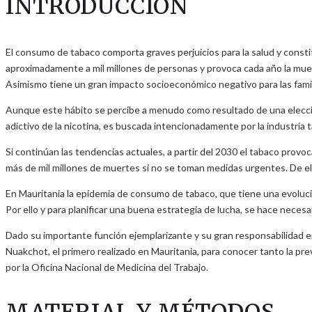
INTRODUCCIÓN
El consumo de tabaco comporta graves perjuicios para la salud y cons
aproximadamente a mil millones de personas y provoca cada año la muert
Asimismo tiene un gran impacto socioeconómico negativo para las famil
Aunque este hábito se percibe a menudo como resultado de una elección
adictivo de la nicotina, es buscada intencionadamente por la industria
Si continúan las tendencias actuales, a partir del 2030 el tabaco provo
más de mil millones de muertes si no se toman medidas urgentes. De ella
En Mauritania la epidemia de consumo de tabaco, que tiene una evoluci
Por ello y para planificar una buena estrategia de lucha, se hace neces
Dado su importante función ejemplarizante y su gran responsabilidad en
Nuakchot, el primero realizado en Mauritania, para conocer tanto la prev
por la Oficina Nacional de Medicina del Trabajo.