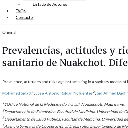
Listado de Autores
FAQs
Contacto
Original
Prevalencias, actitudes y r
sanitario de Nuakchot. Dife
Prevalence, attitudes and risks against smoking in a sanitary means of
1
2
Mohamed Sidatt
;
José Antonio Roldán Nofuentes
;
Sid´Ahmed Dadhi
1
L’Office National de la Médecine du Travail. Nouakchott. Mauritanie.
2
Departamento de Estadística. Facultad de Medicina. Universidad de G
3
Departamento de Salud Pública. Facultad de Medicina. Universidad d
4
Agencia Sanitaria de Cooperación al Desarrollo. Departamento de Medi