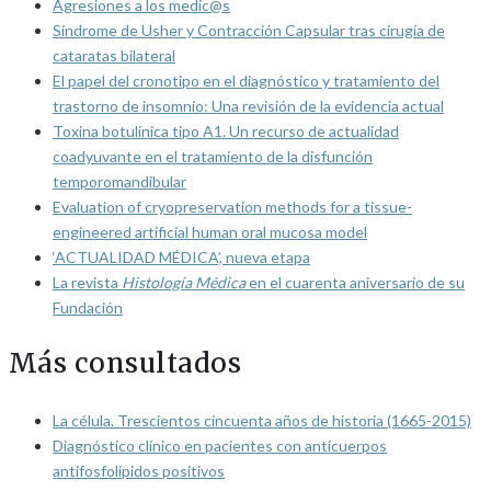
Agresiones a los medic@s
Síndrome de Usher y Contracción Capsular tras cirugía de
cataratas bilateral
El papel del cronotipo en el diagnóstico y tratamiento del
trastorno de insomnio: Una revisión de la evidencia actual
Toxina botulínica tipo A1. Un recurso de actualidad
coadyuvante en el tratamiento de la disfunción
temporomandibular
Evaluation of cryopreservation methods for a tissue-
engineered artificial human oral mucosa model
‘ACTUALIDAD MÉDICA’, nueva etapa
La revista
Histología Médica
en el cuarenta aniversario de su
Fundación
Más consultados
La célula. Trescientos cincuenta años de historia (1665-2015)
Diagnóstico clínico en pacientes con anticuerpos
antifosfolípidos positivos