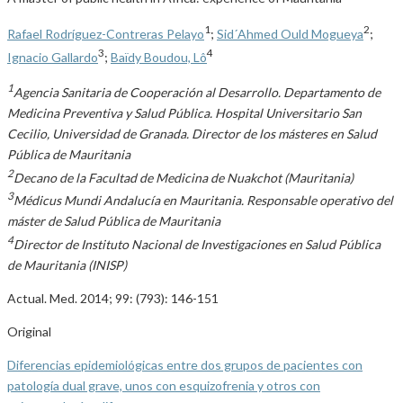
1
2
Rafael Rodríguez-Contreras Pelayo
;
Sid´Ahmed Ould Mogueya
;
3
4
Ignacio Gallardo
;
Baïdy Boudou, Lô
1
Agencia Sanitaria de Cooperación al Desarrollo. Departamento de
Medicina Preventiva y Salud Pública. Hospital Universitario San
Cecilio, Universidad de Granada. Director de los másteres en Salud
Pública de Mauritania
2
Decano de la Facultad de Medicina de Nuakchot (Mauritania)
3
Médicus Mundi Andalucía en Mauritania. Responsable operativo del
máster de Salud Pública de Mauritania
4
Director de Instituto Nacional de Investigaciones en Salud Pública
de Mauritania (INISP)
Actual. Med. 2014; 99: (793): 146-151
Original
Diferencias epidemiológicas entre dos grupos de pacientes con
patología dual grave, unos con esquizofrenia y otros con