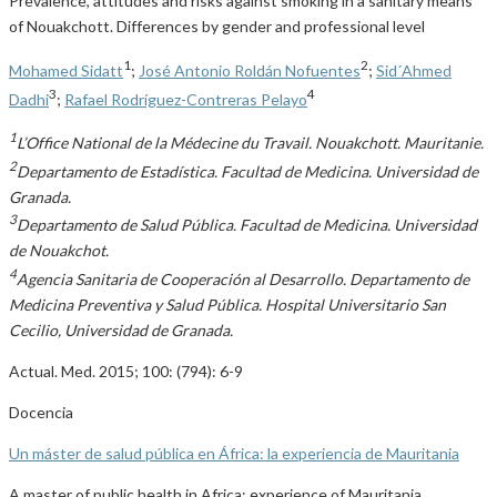
Prevalence, attitudes and risks against smoking in a sanitary means
of Nouakchott. Differences by gender and professional level
1
2
Mohamed Sidatt
;
José Antonio Roldán Nofuentes
;
Sid´Ahmed
3
4
Dadhi
;
Rafael Rodríguez-Contreras Pelayo
1
L’Office National de la Médecine du Travail. Nouakchott. Mauritanie.
2
Departamento de Estadística. Facultad de Medicina. Universidad de
Granada.
3
Departamento de Salud Pública. Facultad de Medicina. Universidad
de Nouakchot.
4
Agencia Sanitaria de Cooperación al Desarrollo. Departamento de
Medicina Preventiva y Salud Pública. Hospital Universitario San
Cecilio, Universidad de Granada.
Actual. Med. 2015; 100: (794): 6-9
Docencia
Un máster de salud pública en África: la experiencia de Mauritania
A master of public health in Africa: experience of Mauritania