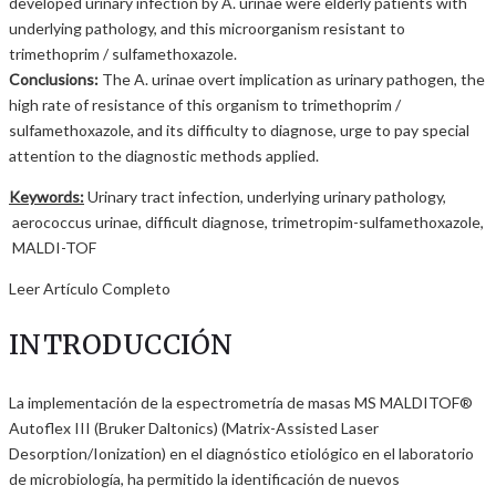
developed urinary infection by A. urinae were elderly patients with
underlying pathology, and this microorganism resistant to
trimethoprim / sulfamethoxazole.
Conclusions:
The A. urinae overt implication as urinary pathogen, the
high rate of resistance of this organism to trimethoprim /
sulfamethoxazole, and its difficulty to diagnose, urge to pay special
attention to the diagnostic methods applied.
Keywords:
Urinary tract infection, underlying urinary pathology,
aerococcus urinae, difficult diagnose, trimetropim-sulfamethoxazole,
MALDI-TOF
Leer Artículo Completo
INTRODUCCIÓN
La implementación de la espectrometría de masas MS MALDITOF®
Autoflex III (Bruker Daltonics) (Matrix-Assisted Laser
Desorption/Ionization) en el diagnóstico etiológico en el laboratorio
de microbiología, ha permitido la identificación de nuevos