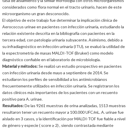
tasa de aislamiento y la similar morfología con otros microorganismos
considerados como flora normal en el tracto urinario, hacen de este
microorganismo un gran desconocido.
El objetivo de este trabajo fue determinar la implicación clínica de
Aerococcus urinae en pacientes con infección urinaria, estudiando la
relación existente descrita en la bibliografía con pacientes en la
tercera edad, con patología urinaria subyacente. Asimismo, debido a
su infradiagnóstico en infección urinaria (ITU), se evaluó la utilidad de
la espectrometría de masas MALDI-TOF (Bruker) como modelo
diagnóstico confiable en el laboratorio de microbiología.
Material y métodos:
Se realizó un estudio prospectivo en pacientes
con infección urinaria desde mayo a septiembre de 2014. Se
estudiaron los perfiles de sensibilidad a los antimicrobianos
frecuentemente utilizados en infección urinaria. Se registraron los
datos clínicos más importantes de los pacientes con un recuento
positivo para A. urinae.
Resultados:
De las 9261 muestras de orina analizadas, 1513 muestras
resultaron tener un recuento mayor a 100.000 UFC/mL. A. urinae fue
aislado en 3 casos, y la identificación por MALDI-TOF fue fiable a nivel
de género y especie ( score ≥ 2) , siendo contrastada mediante