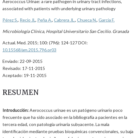
Aerococcus Urinae: a rare pathogen in urinary tract infections,
associated with patients with underlying urinary pathology
Pérez S.
,
Recio JL
,
Peña A.
,
Cabrera JL.
,
Chueca N.
,
García F.
Microbiología Clínica, Hospital Universitario San Cecilio. Granada
Actual. Med. 2015; 100: (796): 124-127 DOI:
10.15568/am.2015.796.or03
Enviado: 22-09-2015
Revisado: 17-11-2015
Aceptado: 19-11-2015
RESUMEN
Introducción:
Aerococcus urinae es un patógeno urinario poco
frecuente que ha sido asociado en la bibliografía a pacientes en la
tercera edad, con patología urinaria subyacente. La mala
identificación mediante pruebas bioquímicas convencionales, su baja