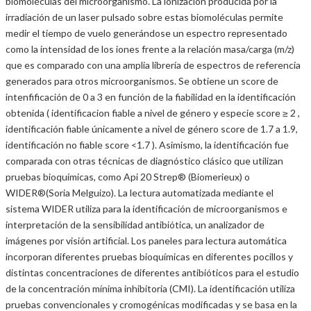
biomoléculas del microorganismo. La ionización producida por la
irradiación de un laser pulsado sobre estas biomoléculas permite
medir el tiempo de vuelo generándose un espectro representado
como la intensidad de los iones frente a la relación masa/carga (m/z)
que es comparado con una amplia librería de espectros de referencia
generados para otros microorganismos. Se obtiene un score de
intenfificación de 0 a 3 en función de la fiabilidad en la identificación
obtenida ( identificacion fiable a nivel de género y especie score ≥ 2 ,
identificación fiable únicamente a nivel de género score de 1.7 a 1.9,
identificación no fiable score <1.7 ). Asimismo, la identificación fue
comparada con otras técnicas de diagnóstico clásico que utilizan
pruebas bioquímicas, como Api 20 Strep® (Biomerieux) o
WIDER®(Soria Melguizo). La lectura automatizada mediante el
sistema WIDER utiliza para la identificación de microorganismos e
interpretación de la sensibilidad antibiótica, un analizador de
imágenes por visión artificial. Los paneles para lectura automática
incorporan diferentes pruebas bioquímicas en diferentes pocillos y
distintas concentraciones de diferentes antibióticos para el estudio
de la concentración mínima inhibitoria (CMI). La identificación utiliza
pruebas convencionales y cromogénicas modificadas y se basa en la