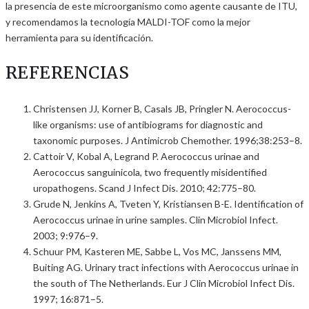
la presencia de este microorganismo como agente causante de ITU,
y recomendamos la tecnología MALDI-TOF como la mejor
herramienta para su identificación.
REFERENCIAS
Christensen JJ, Korner B, Casals JB, Pringler N. Aerococcus-
like organisms: use of antibiograms for diagnostic and
taxonomic purposes. J Antimicrob Chemother. 1996;38:253–8.
Cattoir V, Kobal A, Legrand P. Aerococcus urinae and
Aerococcus sanguinicola, two frequently misidentified
uropathogens. Scand J Infect Dis. 2010; 42:775–80.
Grude N, Jenkins A, Tveten Y, Kristiansen B-E. Identification of
Aerococcus urinae in urine samples. Clin Microbiol Infect.
2003; 9:976–9.
Schuur PM, Kasteren ME, Sabbe L, Vos MC, Janssens MM,
Buiting AG. Urinary tract infections with Aerococcus urinae in
the south of The Netherlands. Eur J Clin Microbiol Infect Dis.
1997; 16:871–5.