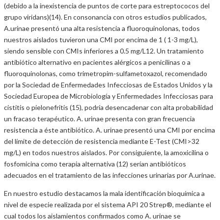
(debido a la inexistencia de puntos de corte para estreptococos del
grupo viridans)(14). En consonancia con otros estudios publicados,
A.urinae presentó una alta resistencia a fluoroquinolonas, todos
nuestros aislados tuvieron una CMI por encima de 1 ( 1-3 mg/L),
siendo sensible con CMIs inferiores a 0.5 mg/L12. Un tratamiento
antibiótico alternativo en pacientes alérgicos a penicilinas o a
fluoroquinolonas, como trimetropim-sulfametoxazol, recomendado
por la Sociedad de Enfermedades Infecciosas de Estados Unidos y la
Sociedad Europea de Microbiología y Enfermedades Infecciosas para
cistitis o pielonefritis (15), podría desencadenar con alta probabilidad
un fracaso terapéutico. A. urinae presenta con gran frecuencia
resistencia a éste antibiótico. A. urinae presentó una CMI por encima
del límite de detección de resistencia mediante E-Test (CMI>32
mg/L) en todos nuestros aislados. Por consiguiente, la amoxicilina o
fosfomicina como terapia alternativa (12) serían antibióticos
adecuados en el tratamiento de las infecciones urinarias por A.urinae.
En nuestro estudio destacamos la mala identificación bioquímica a
nivel de especie realizada por el sistema API 20 Strep®, mediante el
cual todos los aislamientos confirmados como A. urinae se