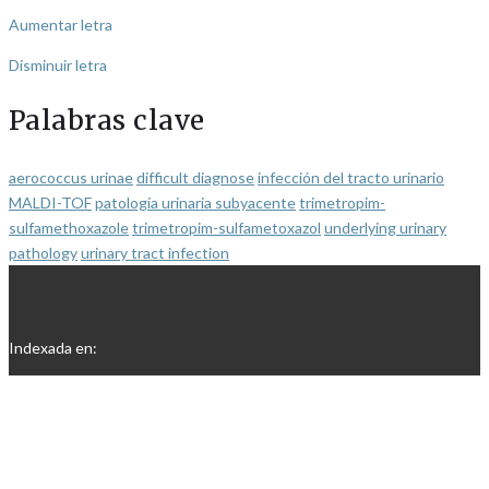
Aumentar letra
Disminuir letra
Palabras clave
aerococcus urinae
difficult diagnose
infección del tracto urinario
MALDI-TOF
patología urinaria subyacente
trimetropim-
sulfamethoxazole
trimetropim-sulfametoxazol
underlying urinary
pathology
urinary tract infection
Indexada en: