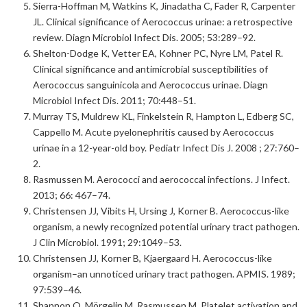
Sierra-Hoffman M, Watkins K, Jinadatha C, Fader R, Carpenter
JL. Clinical significance of Aerococcus urinae: a retrospective
review. Diagn Microbiol Infect Dis. 2005; 53:289–92.
Shelton-Dodge K, Vetter EA, Kohner PC, Nyre LM, Patel R.
Clinical significance and antimicrobial susceptibilities of
Aerococcus sanguinicola and Aerococcus urinae. Diagn
Microbiol Infect Dis. 2011; 70:448–51.
Murray TS, Muldrew KL, Finkelstein R, Hampton L, Edberg SC,
Cappello M. Acute pyelonephritis caused by Aerococcus
urinae in a 12-year-old boy. Pediatr Infect Dis J. 2008 ; 27:760–
2.
Rasmussen M. Aerococci and aerococcal infections. J Infect.
2013; 66: 467–74.
Christensen JJ, Vibits H, Ursing J, Korner B. Aerococcus-like
organism, a newly recognized potential urinary tract pathogen.
J Clin Microbiol. 1991; 29:1049–53.
Christensen JJ, Korner B, Kjaergaard H. Aerococcus-like
organism–an unnoticed urinary tract pathogen. APMIS. 1989;
97:539–46.
Shannon O, Mörgelin M, Rasmussen M. Platelet activation and