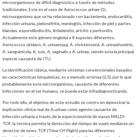
microorganismos de difícil diagnóstico a través de métodos
tradicionales. Este es el caso de Aerococcus urinae (1) ,
microorganismo que se ha relacionado con bacteriemia, endocarditis,
infección urinaria, pielonefritis, meningitis, infección de piel y partes
blandas, espondilodiscitis, linfadenitis, artritis y peritonitis.
Actualmente este género engloba a 8 especies diferentes;
Aerococcus viridans, A. urinaeequi, A. christensenii, A. urinaehominis,
A. sanguinicola, A. suis, A. vaginalis y A. urinae, siendo esta la principal
especie causante de ITU.
La identificación clásica, mediante sistemas convencionales basados
en características bioquímicas, es a menudo errónea (2,3), por lo que
probablemente este microorganismo, causante de diferentes
infecciones en el ser humano, se pueda estar infradiagnosticando.
Por todo ello, el objetivo de este estudio se centro en demostrar la
implicación clínica real de A.urinae como agente causante de
infección urinaria a través de la espectrometría de masas MALDI-
TOF, la técnica permite la detección del tiempo de vuelo mediante un
detector de iones TOF (Time-Of-Flight) para las diferentes