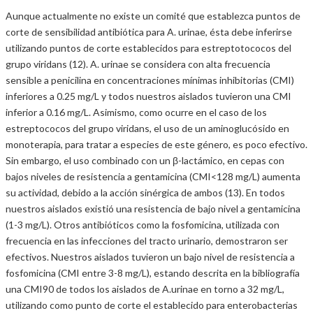
Aunque actualmente no existe un comité que establezca puntos de
corte de sensibilidad antibiótica para A. urinae, ésta debe inferirse
utilizando puntos de corte establecidos para estreptotococos del
grupo viridans (12). A. urinae se considera con alta frecuencia
sensible a penicilina en concentraciones mínimas inhibitorias (CMI)
inferiores a 0.25 mg/L y todos nuestros aislados tuvieron una CMI
inferior a 0.16 mg/L. Asimismo, como ocurre en el caso de los
estreptococos del grupo viridans, el uso de un aminoglucósido en
monoterapia, para tratar a especies de este género, es poco efectivo.
Sin embargo, el uso combinado con un β-lactámico, en cepas con
bajos niveles de resistencia a gentamicina (CMI<128 mg/L) aumenta
su actividad, debido a la acción sinérgica de ambos (13). En todos
nuestros aislados existió una resistencia de bajo nivel a gentamicina
(1-3 mg/L). Otros antibióticos como la fosfomicina, utilizada con
frecuencia en las infecciones del tracto urinario, demostraron ser
efectivos. Nuestros aislados tuvieron un bajo nivel de resistencia a
fosfomicina (CMI entre 3-8 mg/L), estando descrita en la bibliografía
una CMI90 de todos los aislados de A.urinae en torno a 32 mg/L,
utilizando como punto de corte el establecido para enterobacterias