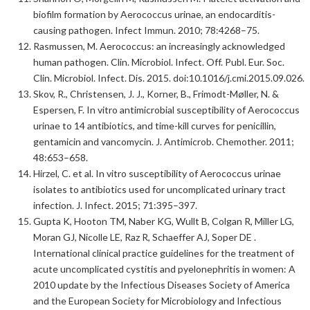
biofilm formation by Aerococcus urinae, an endocarditis-
causing pathogen. Infect Immun. 2010; 78:4268–75.
Rasmussen, M. Aerococcus: an increasingly acknowledged
human pathogen. Clin. Microbiol. Infect. Off. Publ. Eur. Soc.
Clin. Microbiol. Infect. Dis. 2015. doi:10.1016/j.cmi.2015.09.026.
Skov, R., Christensen, J. J., Korner, B., Frimodt-Møller, N. &
Espersen, F. In vitro antimicrobial susceptibility of Aerococcus
urinae to 14 antibiotics, and time-kill curves for penicillin,
gentamicin and vancomycin. J. Antimicrob. Chemother. 2011;
48:653–658.
Hirzel, C. et al. In vitro susceptibility of Aerococcus urinae
isolates to antibiotics used for uncomplicated urinary tract
infection. J. Infect. 2015; 71:395–397.
Gupta K, Hooton TM, Naber KG, Wullt B, Colgan R, Miller LG,
Moran GJ, Nicolle LE, Raz R, Schaeffer AJ, Soper DE .
International clinical practice guidelines for the treatment of
acute uncomplicated cystitis and pyelonephritis in women: A
2010 update by the Infectious Diseases Society of America
and the European Society for Microbiology and Infectious