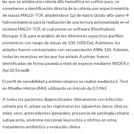
las que se aislaba una colonia alfa-hemolítica en cultivo puro, se
sometieron a identificación directa de la colonia, por espectrometría
de masas MALDI-TOF, añadiéndose 1µl de matriz (ácido-alfa-ciano-4-
hidroxicinámico) para la realización de una lectura automatizada en el
sistema MALDI-TOF, el cual posee un software (FlexAnalysis
Biotyper 3.3), para el análisis de los diferentes espectros (perfiles
proteínicos con rango de masas de 100-1000 Da). Asimismo, los
aislados fueron contrastados con secuenciación ARNr 16S. Además,
todas las muestras en las que fue aislado A.urinae, fueron
identificadas de forma paralela a nivel de especie mediante WIDER y
Api 20 Strep®.
El perfil de sensibilidad a antimicrobianos se realizó mediante E-Test
en Müeller-Hinton (MH), utilizando un inóculo de 0.5 McF.
A todos los pacientes diagnosticados clínicamente con infección
urinaria por A. urinae se les registraron los siguientes datos clínicos:
edad, sexo, antecedentes generales, presencia de patología urinaria
subyacente, síndrome miccional, leucocitos y nitritos en orina,
tratamiento antibiótico y evolución clínica.