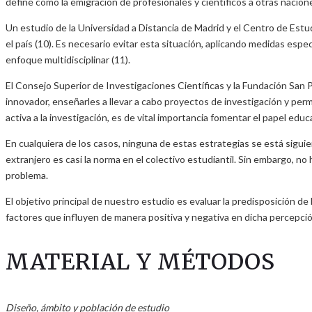
define como la emigración de profesionales y científicos a otras nacio
Un estudio de la Universidad a Distancia de Madrid y el Centro de Estu
el país (10). Es necesario evitar esta situación, aplicando medidas esp
enfoque multidisciplinar (11).
El Consejo Superior de Investigaciones Científicas y la Fundación San
innovador, enseñarles a llevar a cabo proyectos de investigación y per
activa a la investigación, es de vital importancia fomentar el papel edu
En cualquiera de los casos, ninguna de estas estrategias se está sigui
extranjero es casi la norma en el colectivo estudiantil. Sin embargo, 
problema.
El objetivo principal de nuestro estudio es evaluar la predisposición de 
factores que influyen de manera positiva y negativa en dicha percepció
MATERIAL Y MÉTODOS
Diseño, ámbito y población de estudio