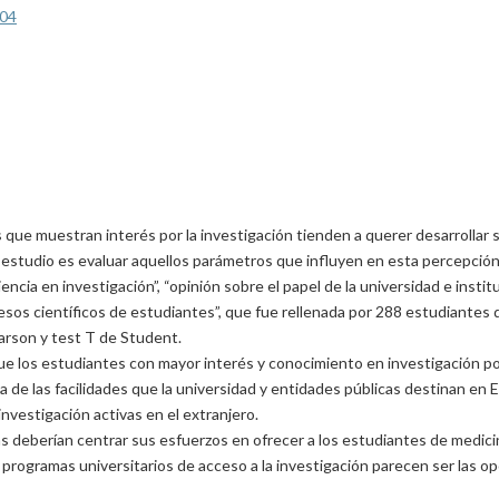
r04
ue muestran interés por la investigación tienden a querer desarrollar su
o estudio es evaluar aquellos parámetros que influyen en esta percepción
cia en investigación”, “opinión sobre el papel de la universidad e institu
resos científicos de estudiantes”, que fue rellenada por 288 estudiantes
arson y test T de Student.
e los estudiantes con mayor interés y conocimiento en investigación po
 de las facilidades que la universidad y entidades públicas destinan en 
investigación activas en el extranjero.
 deberían centrar sus esfuerzos en ofrecer a los estudiantes de medicina
o programas universitarios de acceso a la investigación parecen ser las op