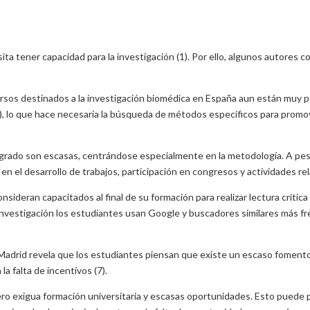
ta tener capacidad para la investigación (1). Por ello, algunos autores 
rsos destinados a la investigación biomédica en España aun están muy po
5), lo que hace necesaria la búsqueda de métodos específicos para promo
 pregrado son escasas, centrándose especialmente en la metodología. A pe
en el desarrollo de trabajos, participación en congresos y actividades re
ideran capacitados al final de su formación para realizar lectura crítica
en investigación los estudiantes usan Google y buscadores similares má
drid revela que los estudiantes piensan que existe un escaso fomento de
a falta de incentivos (7).
 pero exigua formación universitaria y escasas oportunidades. Esto puede