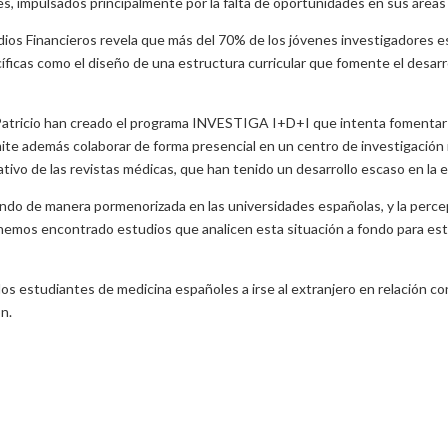
nes, impulsados principalmente por la falta de oportunidades en sus área
dios Financieros revela que más del 70% de los jóvenes investigadores e
ecíficas como el diseño de una estructura curricular que fomente el desar
 Patricio han creado el programa INVESTIGA I+D+I que intenta fomentar e
mite además colaborar de forma presencial en un centro de investigación
cativo de las revistas médicas, que han tenido un desarrollo escaso en la
endo de manera pormenorizada en las universidades españolas, y la percep
no hemos encontrado estudios que analicen esta situación a fondo para es
los estudiantes de medicina españoles a irse al extranjero en relación con 
n.