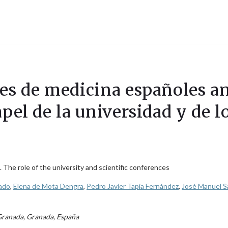
tes de medicina españoles an
apel de la universidad y de 
The role of the university and scientific conferences
ado
,
Elena de Mota Dengra
,
Pedro Javier Tapia Fernández
,
José Manuel 
Granada, Granada, España