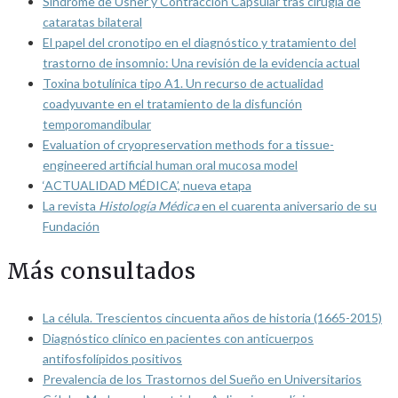
Síndrome de Usher y Contracción Capsular tras cirugía de
cataratas bilateral
El papel del cronotipo en el diagnóstico y tratamiento del
trastorno de insomnio: Una revisión de la evidencia actual
Toxina botulínica tipo A1. Un recurso de actualidad
coadyuvante en el tratamiento de la disfunción
temporomandibular
Evaluation of cryopreservation methods for a tissue-
engineered artificial human oral mucosa model
‘ACTUALIDAD MÉDICA’, nueva etapa
La revista
Histología Médica
en el cuarenta aniversario de su
Fundación
Más consultados
La célula. Trescientos cincuenta años de historia (1665-2015)
Diagnóstico clínico en pacientes con anticuerpos
antifosfolípidos positivos
Prevalencia de los Trastornos del Sueño en Universitarios