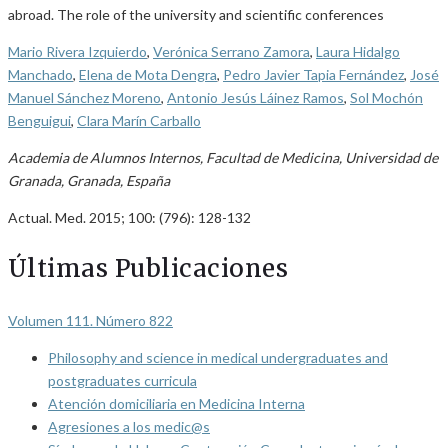
abroad. The role of the university and scientific conferences
Mario Rivera Izquierdo
,
Verónica Serrano Zamora
,
Laura Hidalgo
Manchado
,
Elena de Mota Dengra
,
Pedro Javier Tapia Fernández
,
José
Manuel Sánchez Moreno
,
Antonio Jesús Láinez Ramos
,
Sol Mochón
Benguigui
,
Clara Marín Carballo
Academia de Alumnos Internos, Facultad de Medicina, Universidad de
Granada, Granada, España
Actual. Med. 2015; 100: (796): 128-132
Últimas Publicaciones
Volumen 111. Número 822
Philosophy and science in medical undergraduates and
postgraduates curricula
Atención domiciliaria en Medicina Interna
Agresiones a los medic@s