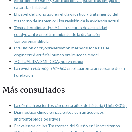
Síndrome de Usher y Contracción Capsular tras cirugía de
cataratas bilateral
El papel del cronotipo en el diagnóstico y tratamiento del
trastorno de insomnio: Una revisión de la evidencia actual
Toxina botulínica tipo A1. Un recurso de actualidad
coadyuvante en el tratamiento de la disfunción
temporomandibular
Evaluation of cryopreservation methods for a tissue-
engineered artificial human oral mucosa model
‘ACTUALIDAD MÉDICA’, nueva etapa
La revista
Histología Médica
en el cuarenta aniversario de su
Fundación
Más consultados
La célula. Trescientos cincuenta años de historia (1665-2015)
Diagnóstico clínico en pacientes con anticuerpos
antifosfolípidos positivos
Prevalencia de los Trastornos del Sueño en Universitarios