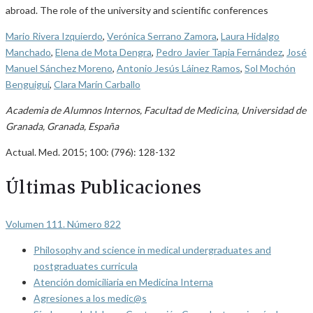
abroad. The role of the university and scientific conferences
Mario Rivera Izquierdo
,
Verónica Serrano Zamora
,
Laura Hidalgo
Manchado
,
Elena de Mota Dengra
,
Pedro Javier Tapia Fernández
,
José
Manuel Sánchez Moreno
,
Antonio Jesús Láinez Ramos
,
Sol Mochón
Benguigui
,
Clara Marín Carballo
Academia de Alumnos Internos, Facultad de Medicina, Universidad de
Granada, Granada, España
Actual. Med. 2015; 100: (796): 128-132
Últimas Publicaciones
Volumen 111. Número 822
Philosophy and science in medical undergraduates and
postgraduates curricula
Atención domiciliaria en Medicina Interna
Agresiones a los medic@s