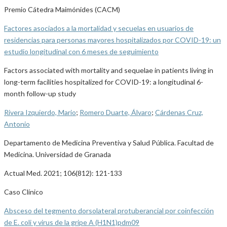
Premio Cátedra Maimónides (CACM)
Factores asociados a la mortalidad y secuelas en usuarios de
residencias para personas mayores hospitalizados por COVID-19: un
estudio longitudinal con 6 meses de seguimiento
Factors associated with mortality and sequelae in patients living in
long-term facilities hospitalized for COVID-19: a longitudinal 6-
month follow-up study
Rivera Izquierdo, Mario
;
Romero Duarte, Álvaro
;
Cárdenas Cruz,
Antonio
Departamento de Medicina Preventiva y Salud Pública. Facultad de
Medicina. Universidad de Granada
Actual Med. 2021; 106(812): 121-133
Caso Clínico
Absceso del tegmento dorsolateral protuberancial por coinfección
de E. coli y virus de la gripe A (H1N1)pdm09