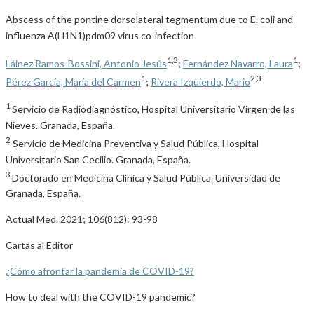
Abscess of the pontine dorsolateral tegmentum due to E. coli and
influenza A(H1N1)pdm09 virus co-infection
1,3
1
Láinez Ramos-Bossini, Antonio Jesús
;
Fernández Navarro, Laura
;
1
2,3
Pérez García, María del Carmen
;
Rivera Izquierdo, Mario
1
Servicio de Radiodiagnóstico, Hospital Universitario Virgen de las
Nieves. Granada, España.
2
Servicio de Medicina Preventiva y Salud Pública, Hospital
Universitario San Cecilio. Granada, España.
3
Doctorado en Medicina Clínica y Salud Pública. Universidad de
Granada, España.
Actual Med. 2021; 106(812): 93-98
Cartas al Editor
¿Cómo afrontar la pandemia de COVID-19?
How to deal with the COVID-19 pandemic?