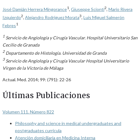
1
2
José Damián Herrera Mingorance
,
Giuseppe Scionti
,
Mario Rivera
2
3
Izquierdo
,
Alejandro Rodríguez Morata
,
Luis Miguel Salmerón
1
Febres
1
Servicio de Angiología y Cirugía Vascular. Hospital Universitario San
Cecilio de Granada
2
Departamento de Histología. Universidad de Granda
3
Servicio de Angiología y Cirugía Vascular Hospital Universitario
Virgen de la Victoria de Málaga
Actual. Med. 2014; 99: (791): 22-26
Últimas Publicaciones
Volumen 111. Número 822
Philosophy and science in medical undergraduates and
postgraduates curricula
Atención domiciliaria en Medicina Interna