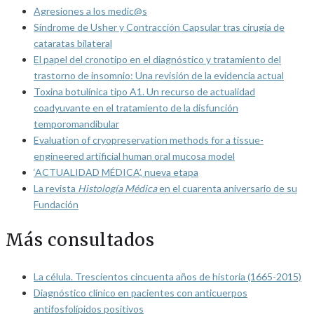
Agresiones a los medic@s
Síndrome de Usher y Contracción Capsular tras cirugía de
cataratas bilateral
El papel del cronotipo en el diagnóstico y tratamiento del
trastorno de insomnio: Una revisión de la evidencia actual
Toxina botulínica tipo A1. Un recurso de actualidad
coadyuvante en el tratamiento de la disfunción
temporomandibular
Evaluation of cryopreservation methods for a tissue-
engineered artificial human oral mucosa model
‘ACTUALIDAD MÉDICA’, nueva etapa
La revista
Histología Médica
en el cuarenta aniversario de su
Fundación
Más consultados
La célula. Trescientos cincuenta años de historia (1665-2015)
Diagnóstico clínico en pacientes con anticuerpos
antifosfolípidos positivos