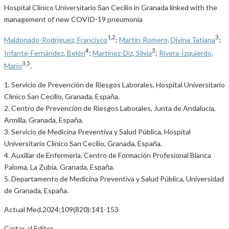
Hospital Clinico Universitario San Cecilio in Granada linked with the
management of new COVID-19 pneumonia
1,2
3
Maldonado-Rodríguez, Francisco
;
Martín-Romero, Divina Tatiana
;
4
3
Infante-Fernández, Belén
;
Martínez-Diz, Silvia
;
Rivera-Izquierdo,
3,5
Mario
.
1. Servicio de Prevención de Riesgos Laborales, Hospital Universitario
Clínico San Cecilio, Granada, España.
2. Centro de Prevención de Riesgos Laborales, Junta de Andalucía,
Armilla, Granada, España.
3. Servicio de Medicina Preventiva y Salud Pública, Hospital
Universitario Clínico San Cecilio, Granada, España.
4. Auxiliar de Enfermería. Centro de Formación Profesional Blanca
Paloma, La Zubia, Granada, España.
5. Departamento de Medicina Preventiva y Salud Pública, Universidad
de Granada, España.
Actual Med.2024;109(820):141-153
Cartas al Editor