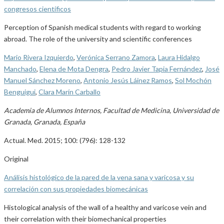
congresos científicos
Perception of Spanish medical students with regard to working
abroad. The role of the university and scientific conferences
Mario Rivera Izquierdo
,
Verónica Serrano Zamora
,
Laura Hidalgo
Manchado
,
Elena de Mota Dengra
,
Pedro Javier Tapia Fernández
,
José
Manuel Sánchez Moreno
,
Antonio Jesús Láinez Ramos
,
Sol Mochón
Benguigui
,
Clara Marín Carballo
Academia de Alumnos Internos, Facultad de Medicina, Universidad de
Granada, Granada, España
Actual. Med. 2015; 100: (796): 128-132
Original
Análisis histológico de la pared de la vena sana y varicosa y su
correlación con sus propiedades biomecánicas
Histological analysis of the wall of a healthy and varicose vein and
their correlation with their biomechanical properties