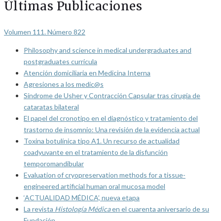
Últimas Publicaciones
Volumen 111. Número 822
Philosophy and science in medical undergraduates and
postgraduates curricula
Atención domiciliaria en Medicina Interna
Agresiones a los medic@s
Síndrome de Usher y Contracción Capsular tras cirugía de
cataratas bilateral
El papel del cronotipo en el diagnóstico y tratamiento del
trastorno de insomnio: Una revisión de la evidencia actual
Toxina botulínica tipo A1. Un recurso de actualidad
coadyuvante en el tratamiento de la disfunción
temporomandibular
Evaluation of cryopreservation methods for a tissue-
engineered artificial human oral mucosa model
‘ACTUALIDAD MÉDICA’, nueva etapa
La revista
Histología Médica
en el cuarenta aniversario de su
Fundación