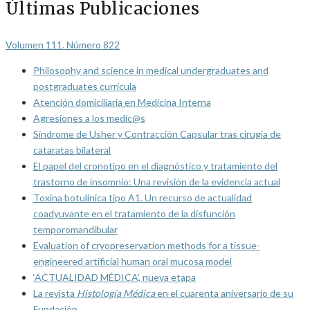
Últimas Publicaciones
Volumen 111. Número 822
Philosophy and science in medical undergraduates and
postgraduates curricula
Atención domiciliaria en Medicina Interna
Agresiones a los medic@s
Síndrome de Usher y Contracción Capsular tras cirugía de
cataratas bilateral
El papel del cronotipo en el diagnóstico y tratamiento del
trastorno de insomnio: Una revisión de la evidencia actual
Toxina botulínica tipo A1. Un recurso de actualidad
coadyuvante en el tratamiento de la disfunción
temporomandibular
Evaluation of cryopreservation methods for a tissue-
engineered artificial human oral mucosa model
‘ACTUALIDAD MÉDICA’, nueva etapa
La revista
Histología Médica
en el cuarenta aniversario de su
Fundación