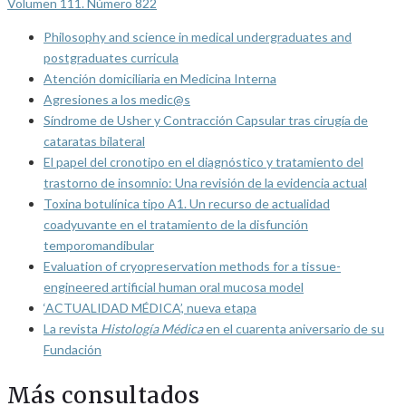
Volumen 111. Número 822
Philosophy and science in medical undergraduates and
postgraduates curricula
Atención domiciliaria en Medicina Interna
Agresiones a los medic@s
Síndrome de Usher y Contracción Capsular tras cirugía de
cataratas bilateral
El papel del cronotipo en el diagnóstico y tratamiento del
trastorno de insomnio: Una revisión de la evidencia actual
Toxina botulínica tipo A1. Un recurso de actualidad
coadyuvante en el tratamiento de la disfunción
temporomandibular
Evaluation of cryopreservation methods for a tissue-
engineered artificial human oral mucosa model
‘ACTUALIDAD MÉDICA’, nueva etapa
La revista
Histología Médica
en el cuarenta aniversario de su
Fundación
Más consultados