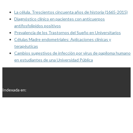
La célula. Trescientos cincuenta años de historia (1665-2015)
Diagnóstico clínico en pacientes con anticuerpos
antifosfolípidos positivos
Prevalencia de los Trastornos del Sueño en Universitarios
Células Madre endometriales: Aplicaciones clínicas y
terapéuticas
Cambios sugestivos de infección por virus de papiloma humano
en estudiantes de una Universidad Pública
Indexada en: