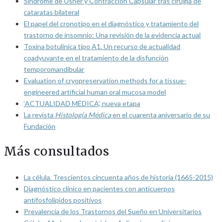
Síndrome de Usher y Contracción Capsular tras cirugía de
cataratas bilateral
El papel del cronotipo en el diagnóstico y tratamiento del
trastorno de insomnio: Una revisión de la evidencia actual
Toxina botulínica tipo A1. Un recurso de actualidad
coadyuvante en el tratamiento de la disfunción
temporomandibular
Evaluation of cryopreservation methods for a tissue-
engineered artificial human oral mucosa model
‘ACTUALIDAD MÉDICA’, nueva etapa
La revista
Histología Médica
en el cuarenta aniversario de su
Fundación
Más consultados
La célula. Trescientos cincuenta años de historia (1665-2015)
Diagnóstico clínico en pacientes con anticuerpos
antifosfolípidos positivos
Prevalencia de los Trastornos del Sueño en Universitarios