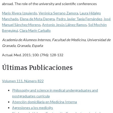
abroad. The role of the university and scientific conferences
Mario Rivera Izquierdo
,
Verónica Serrano Zamora
,
Laura Hidalgo
Manchado
,
Elena de Mota Dengra
,
Pedro Javier Tapia Fernández
,
José
Manuel Sánchez Moreno
,
Antonio Jesús Láinez Ramos
,
Sol Mochón
Benguigui
,
Clara Marín Carballo
Academia de Alumnos Internos, Facultad de Medicina, Universidad de
Granada, Granada, España
Actual. Med. 2015; 100: (796): 128-132
Últimas Publicaciones
Volumen 111. Número 822
Philosophy and science in medical undergraduates and
postgraduates curricula
Atención domiciliaria en Medicina Interna
Agresiones a los medic@s