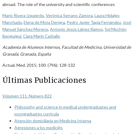
abroad. The role of the university and scientific conferences
Mario Rivera Izquierdo
,
Verónica Serrano Zamora
,
Laura Hidalgo
Manchado
,
Elena de Mota Dengra
,
Pedro Javier Tapia Fernández
,
José
Manuel Sánchez Moreno
,
Antonio Jesús Láinez Ramos
,
Sol Mochón
Benguigui
,
Clara Marín Carballo
Academia de Alumnos Internos, Facultad de Medicina, Universidad de
Granada, Granada, España
Actual. Med. 2015; 100: (796): 128-132
Últimas Publicaciones
Volumen 111. Número 822
Philosophy and science in medical undergraduates and
postgraduates curricula
Atención domiciliaria en Medicina Interna
Agresiones a los medic@s