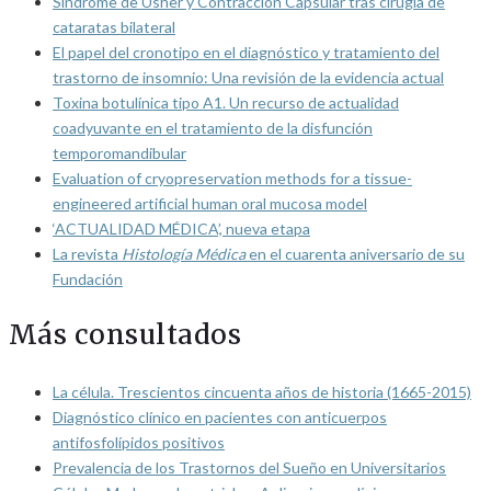
Síndrome de Usher y Contracción Capsular tras cirugía de
cataratas bilateral
El papel del cronotipo en el diagnóstico y tratamiento del
trastorno de insomnio: Una revisión de la evidencia actual
Toxina botulínica tipo A1. Un recurso de actualidad
coadyuvante en el tratamiento de la disfunción
temporomandibular
Evaluation of cryopreservation methods for a tissue-
engineered artificial human oral mucosa model
‘ACTUALIDAD MÉDICA’, nueva etapa
La revista
Histología Médica
en el cuarenta aniversario de su
Fundación
Más consultados
La célula. Trescientos cincuenta años de historia (1665-2015)
Diagnóstico clínico en pacientes con anticuerpos
antifosfolípidos positivos
Prevalencia de los Trastornos del Sueño en Universitarios