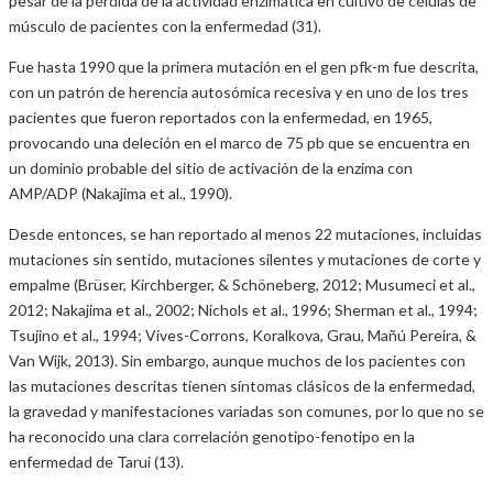
pesar de la pérdida de la actividad enzimática en cultivo de células de
músculo de pacientes con la enfermedad (31).
Fue hasta 1990 que la primera mutación en el gen pfk-m fue descrita,
con un patrón de herencia autosómica recesiva y en uno de los tres
pacientes que fueron reportados con la enfermedad, en 1965,
provocando una deleción en el marco de 75 pb que se encuentra en
un dominio probable del sitio de activación de la enzima con
AMP/ADP (Nakajima et al., 1990).
Desde entonces, se han reportado al menos 22 mutaciones, incluidas
mutaciones sin sentido, mutaciones silentes y mutaciones de corte y
empalme (Brüser, Kirchberger, & Schöneberg, 2012; Musumeci et al.,
2012; Nakajima et al., 2002; Nichols et al., 1996; Sherman et al., 1994;
Tsujino et al., 1994; Vives-Corrons, Koralkova, Grau, Mañú Pereira, &
Van Wijk, 2013). Sin embargo, aunque muchos de los pacientes con
las mutaciones descritas tienen síntomas clásicos de la enfermedad,
la gravedad y manifestaciones variadas son comunes, por lo que no se
ha reconocido una clara correlación genotipo-fenotipo en la
enfermedad de Tarui (13).