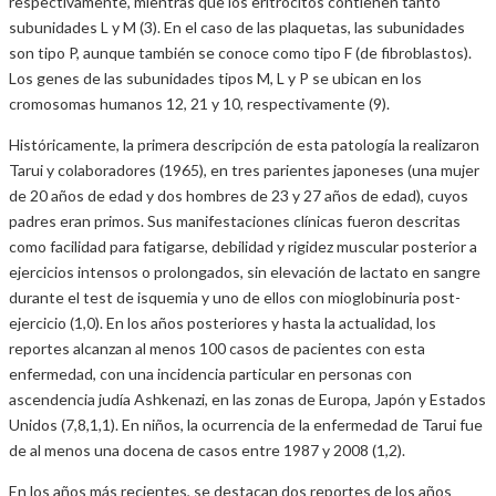
respectivamente, mientras que los eritrocitos contienen tanto
subunidades L y M (3). En el caso de las plaquetas, las subunidades
son tipo P, aunque también se conoce como tipo F (de fibroblastos).
Los genes de las subunidades tipos M, L y P se ubican en los
cromosomas humanos 12, 21 y 10, respectivamente (9).
Históricamente, la primera descripción de esta patología la realizaron
Tarui y colaboradores (1965), en tres parientes japoneses (una mujer
de 20 años de edad y dos hombres de 23 y 27 años de edad), cuyos
padres eran primos. Sus manifestaciones clínicas fueron descritas
como facilidad para fatigarse, debilidad y rigidez muscular posterior a
ejercicios intensos o prolongados, sin elevación de lactato en sangre
durante el test de isquemia y uno de ellos con mioglobinuria post-
ejercicio (1,0). En los años posteriores y hasta la actualidad, los
reportes alcanzan al menos 100 casos de pacientes con esta
enfermedad, con una incidencia particular en personas con
ascendencia judía Ashkenazi, en las zonas de Europa, Japón y Estados
Unidos (7,8,1,1). En niños, la ocurrencia de la enfermedad de Tarui fue
de al menos una docena de casos entre 1987 y 2008 (1,2).
En los años más recientes, se destacan dos reportes de los años