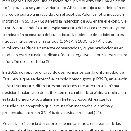
mensajeros, uno con una deleción de 5 pb y el otro con una deleción
de 12 pb. Esta segunda variante de ARNm condujo a una deleción en
marco de cuatro aminoácidos en el péptido. Además, otra mutación
intrónica (IVS5-3 A>G) generó la inserción de AG entre el exón 5 y el
exón 6, que condujo a un desplazamiento del marco de lectura y una
terminación prematura del trascripto. También se describieron tres
nuevas mutaciones sin sentido (D591A, S180C, G57V) y que
involucró residuos altamente conservados y cuyas predicciones en
modelos estructurales indican efectos negativos sobre la estructura
o función de la proteína (9).
En 2015, se reportó el caso de dos hermanos con la enfermedad de
Tarui, en la que se detectó el cambio homocigoto, p.R39Q, en el exón
4. Anteriormente, diferentes mutaciones que afectan a la misma
posición habían sido descritas con un cambio de arginina a prolina en
estado homocigoto, o alanina en heterocigoto. Al realizar los
estudios, se comprobó que la mutación inactivaba la enzima y
presentaba entre un 3% -4% de actividad residual (14).
Pese a la existencia de reportes de mutaciones, en algunas de las
formas infantiles presentadas con afectación multisistémica, no está