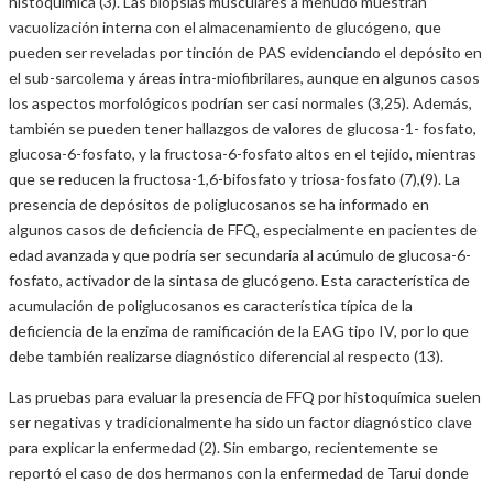
histoquímica (3). Las biopsias musculares a menudo muestran
vacuolización interna con el almacenamiento de glucógeno, que
pueden ser reveladas por tinción de PAS evidenciando el depósito en
el sub-sarcolema y áreas intra-miofibrilares, aunque en algunos casos
los aspectos morfológicos podrían ser casi normales (3,25). Además,
también se pueden tener hallazgos de valores de glucosa-1- fosfato,
glucosa-6-fosfato, y la fructosa-6-fosfato altos en el tejido, mientras
que se reducen la fructosa-1,6-bifosfato y triosa-fosfato (7),(9). La
presencia de depósitos de poliglucosanos se ha informado en
algunos casos de deficiencia de FFQ, especialmente en pacientes de
edad avanzada y que podría ser secundaria al acúmulo de glucosa-6-
fosfato, activador de la sintasa de glucógeno. Esta característica de
acumulación de poliglucosanos es característica típica de la
deficiencia de la enzima de ramificación de la EAG tipo IV, por lo que
debe también realizarse diagnóstico diferencial al respecto (13).
Las pruebas para evaluar la presencia de FFQ por histoquímica suelen
ser negativas y tradicionalmente ha sido un factor diagnóstico clave
para explicar la enfermedad (2). Sin embargo, recientemente se
reportó el caso de dos hermanos con la enfermedad de Tarui donde