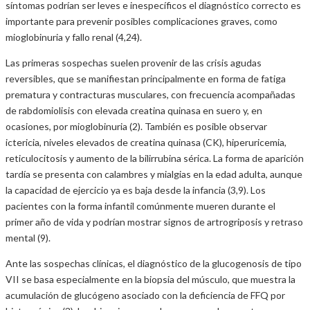
síntomas podrían ser leves e inespecíficos el diagnóstico correcto es
importante para prevenir posibles complicaciones graves, como
mioglobinuria y fallo renal (4,24).
Las primeras sospechas suelen provenir de las crisis agudas
reversibles, que se manifiestan principalmente en forma de fatiga
prematura y contracturas musculares, con frecuencia acompañadas
de rabdomiolisis con elevada creatina quinasa en suero y, en
ocasiones, por mioglobinuria (2). También es posible observar
ictericia, niveles elevados de creatina quinasa (CK), hiperuricemia,
reticulocitosis y aumento de la bilirrubina sérica. La forma de aparición
tardía se presenta con calambres y mialgias en la edad adulta, aunque
la capacidad de ejercicio ya es baja desde la infancia (3,9). Los
pacientes con la forma infantil comúnmente mueren durante el
primer año de vida y podrían mostrar signos de artrogriposis y retraso
mental (9).
Ante las sospechas clínicas, el diagnóstico de la glucogenosis de tipo
VII se basa especialmente en la biopsia del músculo, que muestra la
acumulación de glucógeno asociado con la deficiencia de FFQ por