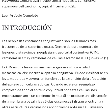
Keywords:
Conjunctival intraepithelial neoplasia, conjunctival
squamous cell carcinoma, topical interferon α2b.
Leer Artículo Completo
INTRODUCCIÓN
Las neoplasias escamosas conjuntivales son los tumores más
frecuentes de la superficie ocular. Dentro de este espectro de
lesiones distinguimos: neoplasia intraepitelial conjuntival (CIN),
carcinoma in situ y carcinoma de células escamosas (CCE) invasivo (1).
La CIN es una lesión mínimamente agresiva sin capacidad
metastásica, circunscrita al epitelio conjuntival. Puede clasificarse en
leve, moderada y severa, en función de la extensión de la afectación
del epitelio con células atípicas. Cuando existe un reemplazo
completo de todo el epitelio conjuntival por éstas células, nos
encontramos ante un carcinoma in situ. Si se produce una disrupción
de la membrana basal y las células escamosas infiltran el estroma y
otras estructuras vecinas nos encontramos ante un CCE invasivo.