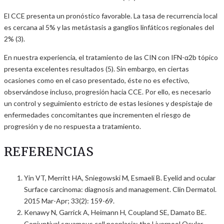
El CCE presenta un pronóstico favorable. La tasa de recurrencia local
es cercana al 5% y las metástasis a ganglios linfáticos regionales del
2% (3).
En nuestra experiencia, el tratamiento de las CIN con IFN-α2b tópico
presenta excelentes resultados (5). Sin embargo, en ciertas
ocasiones como en el caso presentado, éste no es efectivo,
observándose incluso, progresión hacia CCE. Por ello, es necesario
un control y seguimiento estricto de estas lesiones y despistaje de
enfermedades concomitantes que incrementen el riesgo de
progresión y de no respuesta a tratamiento.
REFERENCIAS
Yin VT, Merritt HA, Sniegowski M, Esmaeli B. Eyelid and ocular
Surface carcinoma: diagnosis and management. Clin Dermatol.
2015 Mar-Apr; 33(2): 159-69.
Kenawy N, Garrick A, Heimann H, Coupland SE, Damato BE.
Conjuntival squamous cell neoplasia: the Liverpool Ocular