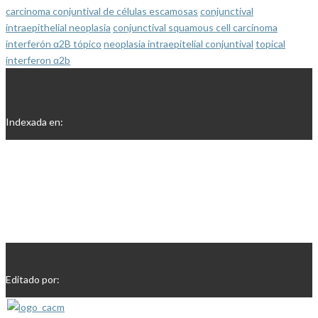
carcinoma conjuntival de células escamosas
conjunctival
intraepithelial neoplasia
conjunctival squamous cell carcinoma
interferón α2B tópico
neoplasia intraepitelial conjuntival
topical
interferon α2b
Indexada en:
Editado por: