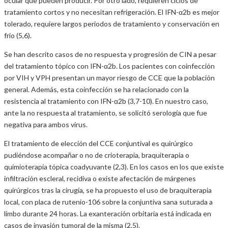
ocular que pueden producir. Por otro lado, requieren ciclos de
tratamiento cortos y no necesitan refrigeración. El IFN-α2b es mejor
tolerado, requiere largos periodos de tratamiento y conservación en
frio (5,6).
Se han descrito casos de no respuesta y progresión de CIN a pesar
del tratamiento tópico con IFN-α2b. Los pacientes con coinfección
por VIH y VPH presentan un mayor riesgo de CCE que la población
general. Además, esta coinfección se ha relacionado con la
resistencia al tratamiento con IFN-α2b (3,7-10). En nuestro caso,
ante la no respuesta al tratamiento, se solicitó serología que fue
negativa para ambos virus.
El tratamiento de elección del CCE conjuntival es quirúrgico
pudiéndose acompañar o no de crioterapia, braquiterapia o
quimioterapia tópica coadyuvante (2,3). En los casos en los que existe
infiltración escleral, recidiva o existe afectación de márgenes
quirúrgicos tras la cirugía, se ha propuesto el uso de braquiterapia
local, con placa de rutenio-106 sobre la conjuntiva sana suturada a
limbo durante 24 horas. La exanteración orbitaria está indicada en
casos de invasión tumoral de la misma (2,5).