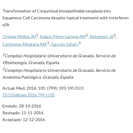
Transformation of Conjuntival intraepithelial neoplasia into
Squamous Cell Carcinoma despite topical treatment with Interferon
α2b
1
1
2
Ortega-Molina JM
,
Solans Pérez-Larraya AM
,
Retamero JA
,
1
1
Contreras-Medrano MA
,
Gascón-Ginel I
1
Complejo Hospitalario Universitario de Granada. Servicio de
Oftalmología, Granada, España.
2
Complejo Hospitalario Universitario de Granada. Servicio de
Anatomía Patológica, Granada, España
Actual. Med. 2016; 101: (799): 193-195 DOI:
10.15568/am.2016.799.cc03
Enviado: 28-10-2016
Revisado: 11-11-2016
Aceptado: 12-12-2016