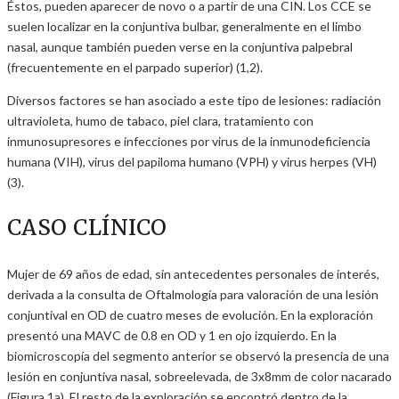
Éstos, pueden aparecer de novo o a partir de una CIN. Los CCE se
suelen localizar en la conjuntiva bulbar, generalmente en el limbo
nasal, aunque también pueden verse en la conjuntiva palpebral
(frecuentemente en el parpado superior) (1,2).
Diversos factores se han asociado a este tipo de lesiones: radiación
ultravioleta, humo de tabaco, piel clara, tratamiento con
inmunosupresores e infecciones por virus de la inmunodeficiencia
humana (VIH), virus del papiloma humano (VPH) y virus herpes (VH)
(3).
CASO CLÍNICO
Mujer de 69 años de edad, sin antecedentes personales de interés,
derivada a la consulta de Oftalmología para valoración de una lesión
conjuntival en OD de cuatro meses de evolución. En la exploración
presentó una MAVC de 0.8 en OD y 1 en ojo izquierdo. En la
biomicroscopía del segmento anterior se observó la presencia de una
lesión en conjuntiva nasal, sobreelevada, de 3x8mm de color nacarado
(Figura 1a). El resto de la exploración se encontró dentro de la