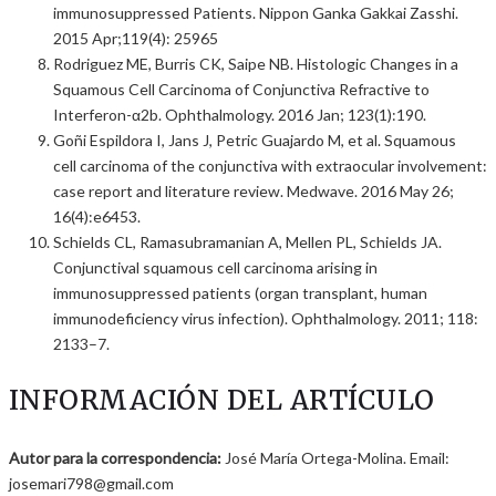
immunosuppressed Patients. Nippon Ganka Gakkai Zasshi.
2015 Apr;119(4): 25965
Rodriguez ME, Burris CK, Saipe NB. Histologic Changes in a
Squamous Cell Carcinoma of Conjunctiva Refractive to
Interferon-α2b. Ophthalmology. 2016 Jan; 123(1):190.
Goñi Espildora I, Jans J, Petric Guajardo M, et al. Squamous
cell carcinoma of the conjunctiva with extraocular involvement:
case report and literature review. Medwave. 2016 May 26;
16(4):e6453.
Schields CL, Ramasubramanian A, Mellen PL, Schields JA.
Conjunctival squamous cell carcinoma arising in
immunosuppressed patients (organ transplant, human
immunodeficiency virus infection). Ophthalmology. 2011; 118:
2133–7.
INFORMACIÓN DEL ARTÍCULO
Autor para la correspondencia:
José María Ortega-Molina. Email:
josemari798@gmail.com