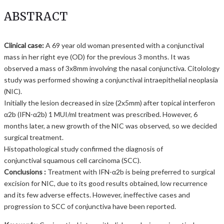
ABSTRACT
Clinical case:
A 69 year old woman presented with a conjunctival
mass in her right eye (OD) for the previous 3 months. It was
observed a mass of 3x8mm involving the nasal conjunctiva. Citolology
study was performed showing a conjunctival intraepithelial neoplasia
(NIC).
Initially the lesion decreased in size (2x5mm) after topical interferon
α2b (IFN-α2b) 1 MUI/ml treatment was prescribed. However, 6
months later, a new growth of the NIC was observed, so we decided
surgical treatment.
Histopathological study confirmed the diagnosis of
conjunctival squamous cell carcinoma (SCC).
Conclusions :
Treatment with IFN-α2b is being preferred to surgical
excision for NIC, due to its good results obtained, low recurrence
and its few adverse effects. However, ineffective cases and
progression to SCC of conjunctiva have been reported.