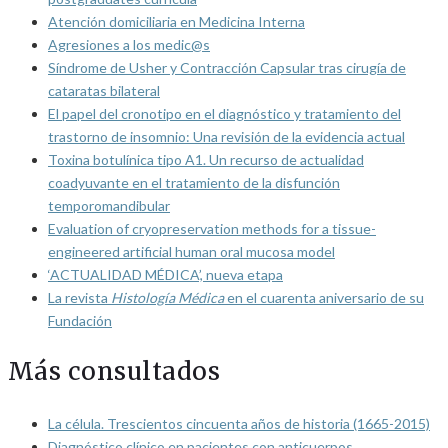
Atención domiciliaria en Medicina Interna
Agresiones a los medic@s
Síndrome de Usher y Contracción Capsular tras cirugía de
cataratas bilateral
El papel del cronotipo en el diagnóstico y tratamiento del
trastorno de insomnio: Una revisión de la evidencia actual
Toxina botulínica tipo A1. Un recurso de actualidad
coadyuvante en el tratamiento de la disfunción
temporomandibular
Evaluation of cryopreservation methods for a tissue-
engineered artificial human oral mucosa model
‘ACTUALIDAD MÉDICA’, nueva etapa
La revista
Histología Médica
en el cuarenta aniversario de su
Fundación
Más consultados
La célula. Trescientos cincuenta años de historia (1665-2015)
Diagnóstico clínico en pacientes con anticuerpos