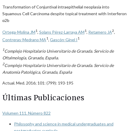
Transformation of Conjuntival intraepithelial neoplasia into
Squamous Cell Carcinoma despite topical treatment with Interferon
α2b
1
1
2
Ortega-Molina JM
,
Solans Pérez-Larraya AM
,
Retamero JA
,
1
1
Contreras-Medrano MA
,
Gascón-Ginel I
1
Complejo Hospitalario Universitario de Granada. Servicio de
Oftalmología, Granada, España.
2
Complejo Hospitalario Universitario de Granada. Servicio de
Anatomía Patológica, Granada, España
Actual. Med. 2016; 101: (799): 193-195
Últimas Publicaciones
Volumen 111. Número 822
Philosophy and science in medical undergraduates and
postgraduates curricula