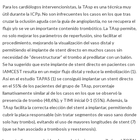
Para los cardiólogos intervencionistas, la TAsp es una técnica muy
útil durante la ICPp. No son infrecuentes los casos en los que tras
cruzar la oclusión aguda con la guía de angioplastia, no se recupera el
flujo y/o se ve un importante contenido trombótico. La TAsp permite,
no solo mejorar los parámetros de reperfusión, sino facilitar el
procedimiento, mejorando la visualización del vaso distal y
permitiendo el implante de stent directo en muchos casos sin
necesidad de “desestructurar” el trombo al predilatar con un balón.
Se ha sugerido que este implante de stent directo en pacientes con
IAMCEST resulta en un mejor flujo distal y reduce la embolización (1).
Así en el estudio TAPAS (1) se consiguió implantar un stent directo
en el 55% de los pacientes del grupo de TAsp, porcentaje
llamativamente similar al de los casos en los que se observó la
presencia de trombo (48,6%), y TIMI inicial 0-1 (55%). Además, la
TAsp facilita la correcta elección del stent a implantar, permitiendo
cubrir la placa responsable (sin tratar segmentos de vaso sano donde
solo hay trombo), evitando el uso de mayores longitudes de stent (7)
(que se han asociado a trombosis y reestenosis).