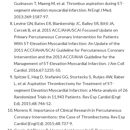
Gudnason T, Maeng M, et al. Thrombus aspiration during ST-
segment elevation myocardial infarction. N Engl J Med.
2013;369:1587-97.
Levine GN, Bates ER, Blankenship JC, Bailey SR, Bittl JA,
Cercek B, et al. 2015 ACC/AHA/SCAI Focused Update on
Primary Percutaneous Coronary Intervention for Patients
With ST-Elevation Myocardial Infarction: An Update of the
2011 ACCF/AHA/SCAI Guideline for Percutaneous Coronary
Intervention and the 2013 ACCF/AHA Guideline for the
Management of ST-Elevation Myocardial Infarction. J Am Coll
Cardiol. 2016;67:1235-50.
Spitzer E, Heg D, Stefanini GG, Stortecky S, Rutjes AW, Raber
L, et al. Aspiration Thrombectomy for Treatment of ST-
segment Elevation Myocardial Infarction: a Meta-analysis of 26
Randomized Trials in 11,943 Patients. Rev Esp Cardiol (Engl
Ed). 2015;68:746-52.
Moreno R. Importance of Clinical Research in Percutaneous
Coronary Interventions: the Case of Thrombectomy. Rev Esp
Cardiol (Engl Ed). 2015;68:737-9.