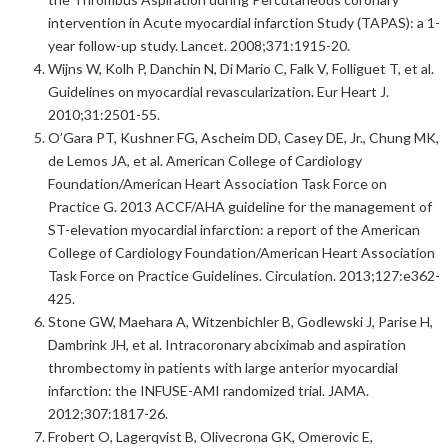
intervention in Acute myocardial infarction Study (TAPAS): a 1-
year follow-up study. Lancet. 2008;371:1915-20.
Wijns W, Kolh P, Danchin N, Di Mario C, Falk V, Folliguet T, et al.
Guidelines on myocardial revascularization. Eur Heart J.
2010;31:2501-55.
O’Gara PT, Kushner FG, Ascheim DD, Casey DE, Jr., Chung MK,
de Lemos JA, et al. American College of Cardiology
Foundation/American Heart Association Task Force on
Practice G. 2013 ACCF/AHA guideline for the management of
ST-elevation myocardial infarction: a report of the American
College of Cardiology Foundation/American Heart Association
Task Force on Practice Guidelines. Circulation. 2013;127:e362-
425.
Stone GW, Maehara A, Witzenbichler B, Godlewski J, Parise H,
Dambrink JH, et al. Intracoronary abciximab and aspiration
thrombectomy in patients with large anterior myocardial
infarction: the INFUSE-AMI randomized trial. JAMA.
2012;307:1817-26.
Frobert O, Lagerqvist B, Olivecrona GK, Omerovic E,