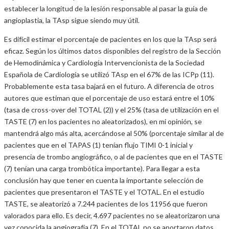
establecer la longitud de la lesión responsable al pasar la guía de
angioplastia, la TAsp sigue siendo muy útil.
Es difícil estimar el porcentaje de pacientes en los que la TAsp será
eficaz. Según los últimos datos disponibles del registro de la Sección
de Hemodinámica y Cardiología Intervencionista de la Sociedad
Española de Cardiología se utilizó TAsp en el 67% de las ICPp (11).
Probablemente esta tasa bajará en el futuro. A diferencia de otros
autores que estiman que el porcentaje de uso estará entre el 10%
(tasa de cross-over del TOTAL (2)) y el 25% (tasa de utilización en el
TASTE (7) en los pacientes no aleatorizados), en mi opinión, se
mantendrá algo más alta, acercándose al 50% (porcentaje similar al de
pacientes que en el TAPAS (1) tenían flujo TIMI 0-1 inicial y
presencia de trombo angiográfico, o al de pacientes que en el TASTE
(7) tenían una carga trombótica importante). Para llegar a esta
conclusión hay que tener en cuenta la importante selección de
pacientes que presentaron el TASTE y el TOTAL. En el estudio
TASTE, se aleatorizó a 7.244 pacientes de los 11956 que fueron
valorados para ello. Es decir, 4.697 pacientes no se aleatorizaron una
vez conocida la angiografía (7). En el TOTAL no se aportaron datos