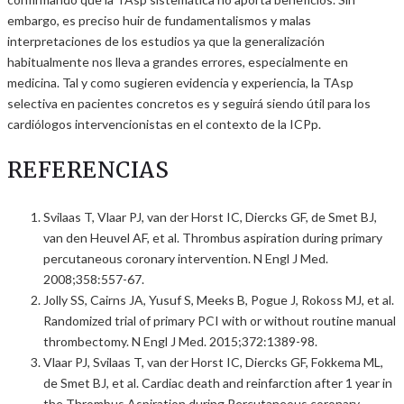
embargo, es preciso huir de fundamentalismos y malas
interpretaciones de los estudios ya que la generalización
habitualmente nos lleva a grandes errores, especialmente en
medicina. Tal y como sugieren evidencia y experiencia, la TAsp
selectiva en pacientes concretos es y seguirá siendo útil para los
cardiólogos intervencionistas en el contexto de la ICPp.
REFERENCIAS
Svilaas T, Vlaar PJ, van der Horst IC, Diercks GF, de Smet BJ,
van den Heuvel AF, et al. Thrombus aspiration during primary
percutaneous coronary intervention. N Engl J Med.
2008;358:557-67.
Jolly SS, Cairns JA, Yusuf S, Meeks B, Pogue J, Rokoss MJ, et al.
Randomized trial of primary PCI with or without routine manual
thrombectomy. N Engl J Med. 2015;372:1389-98.
Vlaar PJ, Svilaas T, van der Horst IC, Diercks GF, Fokkema ML,
de Smet BJ, et al. Cardiac death and reinfarction after 1 year in
the Thrombus Aspiration during Percutaneous coronary