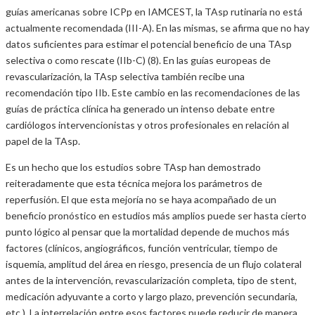
guías americanas sobre ICPp en IAMCEST, la TAsp rutinaria no está
actualmente recomendada (III-A). En las mismas, se afirma que no hay
datos suficientes para estimar el potencial beneficio de una TAsp
selectiva o como rescate (IIb-C) (8). En las guías europeas de
revascularización, la TAsp selectiva también recibe una
recomendación tipo IIb. Este cambio en las recomendaciones de las
guías de práctica clínica ha generado un intenso debate entre
cardiólogos intervencionistas y otros profesionales en relación al
papel de la TAsp.
Es un hecho que los estudios sobre TAsp han demostrado
reiteradamente que esta técnica mejora los parámetros de
reperfusión. El que esta mejoría no se haya acompañado de un
beneficio pronóstico en estudios más amplios puede ser hasta cierto
punto lógico al pensar que la mortalidad depende de muchos más
factores (clínicos, angiográficos, función ventricular, tiempo de
isquemia, amplitud del área en riesgo, presencia de un flujo colateral
antes de la intervención, revascularización completa, tipo de stent,
medicación adyuvante a corto y largo plazo, prevención secundaria,
etc.). La interrelación entre esos factores puede reducir de manera