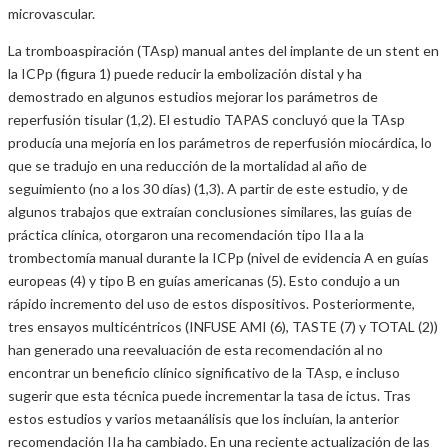
microvascular.
La tromboaspiración (TAsp) manual antes del implante de un stent en
la ICPp (figura 1) puede reducir la embolización distal y ha
demostrado en algunos estudios mejorar los parámetros de
reperfusión tisular (1,2). El estudio TAPAS concluyó que la TAsp
producía una mejoría en los parámetros de reperfusión miocárdica, lo
que se tradujo en una reducción de la mortalidad al año de
seguimiento (no a los 30 días) (1,3). A partir de este estudio, y de
algunos trabajos que extraían conclusiones similares, las guías de
práctica clínica, otorgaron una recomendación tipo IIa a la
trombectomía manual durante la ICPp (nivel de evidencia A en guías
europeas (4) y tipo B en guías americanas (5). Esto condujo a un
rápido incremento del uso de estos dispositivos. Posteriormente,
tres ensayos multicéntricos (INFUSE AMI (6), TASTE (7) y TOTAL (2))
han generado una reevaluación de esta recomendación al no
encontrar un beneficio clínico significativo de la TAsp, e incluso
sugerir que esta técnica puede incrementar la tasa de ictus. Tras
estos estudios y varios metaanálisis que los incluían, la anterior
recomendación IIa ha cambiado. En una reciente actualización de las