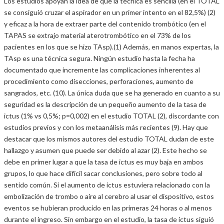
Los estudios apoyan la idea de que la técnica es sencilla (en el TOTAL
se consiguió cruzar el aspirador en un primer intento en el 82,5%) (2)
y eficaz a la hora de extraer parte del contenido trombótico (en el
TAPAS se extrajo material aterotrombótico en el 73% de los
pacientes en los que se hizo TAsp).(1) Además, en manos expertas, la
TAsp es una técnica segura. Ningún estudio hasta la fecha ha
documentado que incremente las complicaciones inherentes al
procedimiento como disecciones, perforaciones, aumento de
sangrados, etc. (10). La única duda que se ha generado en cuanto a su
seguridad es la descripción de un pequeño aumento de la tasa de
ictus (1% vs 0,5%; p=0,002) en el estudio TOTAL (2), discordante con
estudios previos y con los metaanálisis más recientes (9). Hay que
destacar que los mismos autores del estudio TOTAL dudan de este
hallazgo y asumen que puede ser debido al azar (2). Este hecho se
debe en primer lugar a que la tasa de ictus es muy baja en ambos
grupos, lo que hace difícil sacar conclusiones, pero sobre todo al
sentido común. Si el aumento de ictus estuviera relacionado con la
embolización de trombo o aire al cerebro al usar el dispositivo, estos
eventos se hubieran producido en las primeras 24 horas o al menos
durante el ingreso. Sin embargo en el estudio, la tasa de ictus siguió