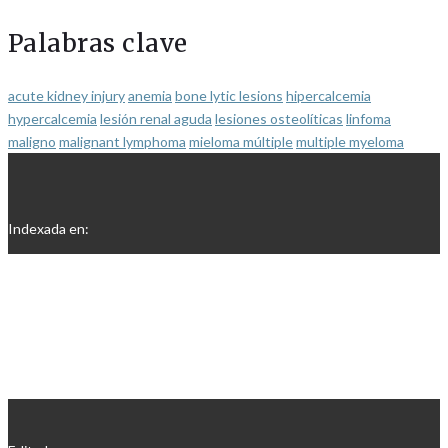
Palabras clave
acute kidney injury
anemia
bone lytic lesions
hipercalcemia
hypercalcemia
lesión renal aguda
lesiones osteolíticas
linfoma
maligno
malignant lymphoma
mieloma múltiple
multiple myeloma
Indexada en: