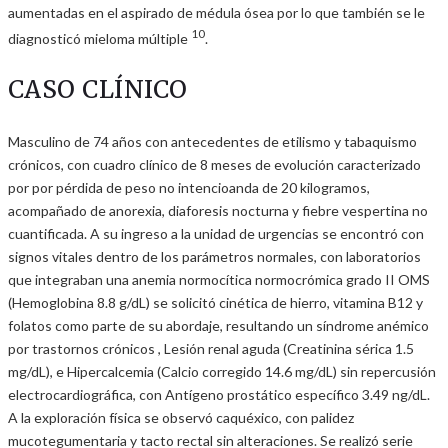
aumentadas en el aspirado de médula ósea por lo que también se le
10
diagnosticó mieloma múltiple
.
CASO CLÍNICO
Masculino de 74 años con antecedentes de etilismo y tabaquismo
crónicos, con cuadro clínico de 8 meses de evolución caracterizado
por por pérdida de peso no intencioanda de 20 kilogramos,
acompañado de anorexia, diaforesis nocturna y fiebre vespertina no
cuantificada. A su ingreso a la unidad de urgencias se encontró con
signos vitales dentro de los parámetros normales, con laboratorios
que integraban una anemia normocítica normocrómica grado II OMS
(Hemoglobina 8.8 g/dL) se solicitó cinética de hierro, vitamina B12 y
folatos como parte de su abordaje, resultando un síndrome anémico
por trastornos crónicos , Lesión renal aguda (Creatinina sérica 1.5
mg/dL), e Hipercalcemia (Calcio corregido 14.6 mg/dL) sin repercusión
electrocardiográfica, con Antígeno prostático específico 3.49 ng/dL.
A la exploración física se observó caquéxico, con palidez
mucotegumentaria y tacto rectal sin alteraciones. Se realizó serie