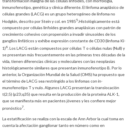
transformación maligna de las células linfoides, con morfología,
inmunofenotipo, genética y clínica diferente. El linfoma anaplásico de
células grandes (LACG) es un grupo heterogéneo de linfoma no
5
Hodgkin, descrito por Stein y col. en 1985
.Histológicamente está
compuesto por células linfoides grandes anaplásicas con patrón de
crecimiento cohesivo con propensión a invadir sinusoides de los
ganglios linfáticos y exhibe expresión constante de CD30 (linfoma Ki-
6
1)
. Los LACG están compuestos por células T o células nulas (Null) y
se presentan más frecuentemente en las primeras tres décadas de la
vida, tienen diferencias clínicas y moleculares con las neoplasias
histológicamente similares que presentan inmunofenotipo B. Por lo
anterior, la Organización Mundial de la Salud (OMS) ha propuesto que
el término de LACG sea restringido a los linfomas con in-
munofenotipo T y nulo. Algunos LACG presentan la translocación
t(2;5) (p23;q35) que resulta en la producción de la proteína ALK-1,
que se manifiesta más en pacientes jóvenes y les confiere mejor
7
pronóstico
.
La estatificación se realiza con la escala de Ann Arbor la cual toma en
cuenta la afectación ganglionar tanto en número como en