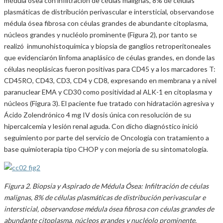
médula ósea con infiltración de céulas malignas, 8% de células
plasmáticas de distribución perivascular e intersticial, observandose
médula ósea fibrosa con céulas grandes de abundante citoplasma,
núcleos grandes y nucléolo prominente (Figura 2), por tanto se
realizó inmunohistoquímica y biopsia de ganglios retroperitoneales
que evidenciarón linfoma anaplásico de céulas grandes, en donde las
células neoplásicas fueron positivas para CD45 y a los marcadores T:
CD45RO, CD43, CD3, CD4 y CD8, expresando en membrana y a nivel
paranuclear EMA y CD30 como positividad al ALK-1 en citoplasma y
núcleos (Figura 3). El paciente fue tratado con hidratación agresiva y
Ácido Zolendrónico 4 mg IV dosis única con resolución de su
hipercalcemia y lesión renal aguda. Con dicho diagnóstico inició
seguimiento por parte del servicio de Oncología con tratamiento a
base quimioterapia tipo CHOP y con mejoría de su sintomatología.
Figura 2. Biopsia y Aspirado de Médula Ósea: Infiltración de céulas
malignas, 8% de células plasmáticas de distribución perivascular e
intersticial, observandose médula ósea fibrosa con céulas grandes de
abundante citoplasma, núcleos grandes y nucléolo prominente.