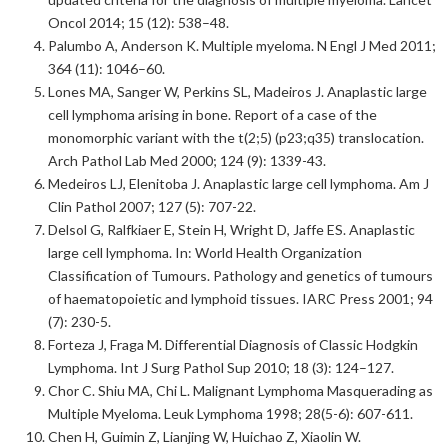
Oncol 2014; 15 (12): 538–48.
Palumbo A, Anderson K. Multiple myeloma. N Engl J Med 2011;
364 (11): 1046–60.
Lones MA, Sanger W, Perkins SL, Madeiros J. Anaplastic large
cell lymphoma arising in bone. Report of a case of the
monomorphic variant with the t(2;5) (p23;q35) translocation.
Arch Pathol Lab Med 2000; 124 (9): 1339-43.
Medeiros LJ, Elenitoba J. Anaplastic large cell lymphoma. Am J
Clin Pathol 2007; 127 (5): 707-22.
Delsol G, Ralfkiaer E, Stein H, Wright D, Jaffe ES. Anaplastic
large cell lymphoma. In: World Health Organization
Classification of Tumours. Pathology and genetics of tumours
of haematopoietic and lymphoid tissues. IARC Press 2001; 94
(7): 230-5.
Forteza J, Fraga M. Differential Diagnosis of Classic Hodgkin
Lymphoma. Int J Surg Pathol Sup 2010; 18 (3): 124–127.
Chor C. Shiu MA, Chi L. Malignant Lymphoma Masquerading as
Multiple Myeloma. Leuk Lymphoma 1998; 28(5-6): 607-611.
Chen H, Guimin Z, Lianjing W, Huichao Z, Xiaolin W.