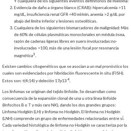
Y cualquiera de los siguientes eventos definitorios de mieloma:
Evidencia de daño a órgano blanco (CRAB): hipercalcemia >11
mg/dL, insuficiencia renal GFR <40 ml/min, anemia >2 g/dL por
abajo del límite inferior y lesiones osteolíticas.
Cualquiera de los siguientes biomarcadores de malignidad: Más
de 60% de células plasmáticas monoclonales en médula ósea,
razón de cadenas ligeras libres en suero involucradas:no-
involucradas >100, más de una lesión focal por resonancia
3
magnética
.
Existen cambios citogenéticos que se asocian a un mal pronóstico los
cuales son evidenciados por hibridación fluorescente in situ (FISH).
4
Estos son: t(4;14) y deleción 17p13
.
Los linfomas se originan del tejido linfoide. Se desarrollan como
consecuencia de la expansión clonal de una u otra línea linfoide
(linfocitos B o T y más raro NK), dando los dos grandes grupos:
Linfoma Hodgkin (LH) y linfoma no Hodgkin. El linfoma no Hodgkin
(LNH) comprende un grupo de enfermedades relacionadas entre sí́.
Cada variedad histológica de linfoma no Hodgkin se caracteriza por la