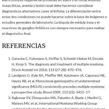
óseas líticas, anemia y lesión renal debe hacernos considerar
diagnósticos alternativos como el linfoma. La diferenciación entre
estas dos condiciones no puede hacerse sobre la base de imágenes o
estudios generales de laboratorio. La biopsia de médula ósea y el
muestreo de ganglios linfáticos son siempre necesarios para realizar
el diagnóstico final.
REFERENCIAS
Gerecke C, Fuhrmann S, Strifler S, Schmidt-Hieber M, Einsele
H, Knop S. The diagnosis and treatment of multiple myeloma.
Dtsch Arztebl Int 2016; 113 (27-28): 470–476.
Landgren O, Kyle RA, Pfeiﬀer RM, Katzmann JA, Caporaso NE,
Hayes RB, et al. Monoclonal gammopathy of undetermined
signiﬁcance (MGUS) consistently precedes multiple myeloma:
a prospective study. Blood 2009; 113 (22): 5412–17.
Rajkumar SV, Dimopoulos MA, Palumbo A, Blade J, Merlini G,
Mateos MV, et al. International Myeloma Working Group
updated criteria for the diagnosis of multiple myeloma. Lancet