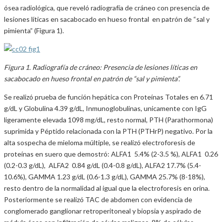
ósea radiológica, que reveló radiografía de cráneo con presencia de
lesiones líticas en sacabocado en hueso frontal en patrón de “sal y
pimienta” (Figura 1).
Figura 1. Radiografía de cráneo: Presencia de lesiones líticas en
sacabocado en hueso frontal en patrón de “sal y pimienta”.
Se realizó prueba de función hepática con Proteínas Totales en 6.71
g/dL y Globulina 4.39 g/dL, Inmunoglobulinas, unicamente con IgG
ligeramente elevada 1098 mg/dL, resto normal, PTH (Parathormona)
suprimida y Péptido relacionada con la PTH (PTHrP) negativo. Por la
alta sospecha de mieloma múltiple, se realizó electroforesis de
proteínas en suero que demostró: ALFA1 5.4% (2-3.5 %), ALFA1 0.26
(0.2-0.3 g/dL), ALFA2 0.84 g/dL (0.4-0.8 g/dL), ALFA2 17.7% (5.4-
10.6%), GAMMA 1.23 g/dL (0.6-1.3 g/dL), GAMMA 25.7% (8-18%),
resto dentro de la normalidad al igual que la electroforesis en orina.
Posteriormente se realizó TAC de abdomen con evidencia de
conglomerado ganglionar retroperitoneal y biopsia y aspirado de