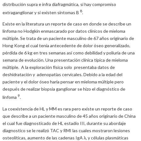
distribución supra e infra diafragmática, si hay compromiso
8
extraganglionar y si existen síntomas B
.
Existe en la literatura un reporte de caso en donde se describe un
linfoma no Hodgkin enmascarado por datos clínicos de mieloma
múltiple. Se trata de un paciente masculino de 67 años originario de
Hong Kong el cual tenía antecedente de dolor óseo generalizado,
pérdida de 6 kg en tres semanas así como debilidad y poliuria de una
semana de evolución. Una presentación clínica típica de mieloma
múltiple. A la exploración física solo presentaba datos de
deshidratación y adenopatías cervicales. Debido a la edad del
paciente y el dolor óseo haría pensar en mieloma múltiple pero
después de realizar biopsia ganglionar se hizo el diagnóstico de
9
linfoma
.
La coexistencia de HL y MM es rara pero existe un reporte de caso
que describe a un paciente masculino de 45 años originario de China
el cual fue diagnosticado de HL estadio III, durante su abordaje
diagnostico se le realizó TAC y RMI las cuales mostraron lesiones
osteolíticas, aumento de las cadenas IgA λ, y células plasmáticas