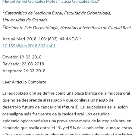
Miguel Ángel González Moles
,
Lucía González Ruiz
1
Catedrático de Medicina Bucal, Facultad de Odontología,
Universidad de Granada.
2
Residente 2 de Dermatología, Hospital Universitario de Ciudad Real.
Actual. Med. 2018; 103: (803): 44-46 DOI:
10.15568/am.2018.803.ao01
Enviado: 19-03-2018
Revisado: 23-03-2018
Aceptado: 26-03-2018
Leer Artículo Completo
La leucoplasia oral se define como una placa blanca de la mucosa oral
que no se desprende al raspado y que conlleva un riesgo de
desarrollo futuro de cáncer oral (figura 1). La leucoplasia es la lesión
premaligna más frecuente de la cavidad oral. Los estudios
epidemiológicos señalan una prevalencia media de leucoplasia oral en
el mundo que oscila entre el 1% y el 5% de la población, aunque estas
cifras se elevan considerablemente en los países del sudeste asiático