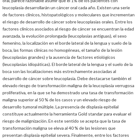
oral, parece razonable asumir que el 1% de los pacientes con
leucoplasia desarrollarán un cáncer oral cada año. Existen una serie
de factores clínicos, histopatológicos y moleculares que incrementan
el riesgo de desarrollo de cáncer sobre leucoplasias orales. Entre los
factores clínicos asociados al riesgo de cáncer se encuentran la edad
avanzada, la evolución prolongada (leucoplasias antiguas), el sexo
femenino, la localización en el borde lateral de la lengua y suelo de la
boca, las formas clínicas no homogéneas, el tamaño de la lesión
(leucoplasias grandes) y la ausencia de factores etiológicos
(leucoplasias idiopáticas). El borde lateral de la lengua y el suelo de la
boca son las localizaciones más estrechamente asociadas al
desarrollo de cáncer sobre leucoplasia. Debe destacarse también el
elevado riesgo de transformación maligna de la leucoplasia verrugosa
proliferativa, en la que se ha demostrado una tasa de transformación
maligna superior al 50 % de los casos y un elevado riesgo de
desarrollo tumoral múltiple. La presencia de displasia epitelial
constituye actualmente la herramienta Gold standar para evaluar el
riesgo de malignización. En este sentido se acepta que la tasa de
transformación maligna se eleva al 40 % de las lesiones que
presentan displasia epitelial severa. Finalmente, entre los factores