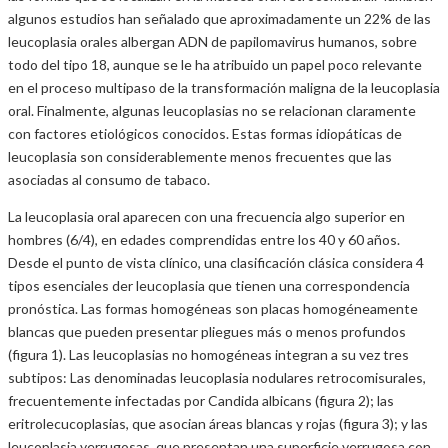
algunos estudios han señalado que aproximadamente un 22% de las
leucoplasia orales albergan ADN de papilomavirus humanos, sobre
todo del tipo 18, aunque se le ha atribuido un papel poco relevante
en el proceso multipaso de la transformación maligna de la leucoplasia
oral. Finalmente, algunas leucoplasias no se relacionan claramente
con factores etiológicos conocidos. Estas formas idiopáticas de
leucoplasia son considerablemente menos frecuentes que las
asociadas al consumo de tabaco.
La leucoplasia oral aparecen con una frecuencia algo superior en
hombres (6/4), en edades comprendidas entre los 40 y 60 años.
Desde el punto de vista clínico, una clasificación clásica considera 4
tipos esenciales der leucoplasia que tienen una correspondencia
pronóstica. Las formas homogéneas son placas homogéneamente
blancas que pueden presentar pliegues más o menos profundos
(figura 1). Las leucoplasias no homogéneas integran a su vez tres
subtipos: Las denominadas leucoplasia nodulares retrocomisurales,
frecuentemente infectadas por Candida albicans (figura 2); las
eritrolecucoplasias, que asocian áreas blancas y rojas (figura 3); y las
leucoplasia verrugosas, que presentan una superficie verrugosa con