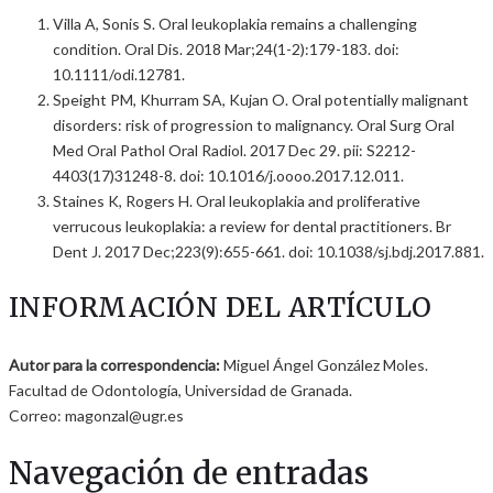
Villa A, Sonis S. Oral leukoplakia remains a challenging
condition. Oral Dis. 2018 Mar;24(1-2):179-183. doi:
10.1111/odi.12781.
Speight PM, Khurram SA, Kujan O. Oral potentially malignant
disorders: risk of progression to malignancy. Oral Surg Oral
Med Oral Pathol Oral Radiol. 2017 Dec 29. pii: S2212-
4403(17)31248-8. doi: 10.1016/j.oooo.2017.12.011.
Staines K, Rogers H. Oral leukoplakia and proliferative
verrucous leukoplakia: a review for dental practitioners. Br
Dent J. 2017 Dec;223(9):655-661. doi: 10.1038/sj.bdj.2017.881.
INFORMACIÓN DEL ARTÍCULO
Autor para la correspondencia:
Miguel Ángel González Moles.
Facultad de Odontología, Universidad de Granada.
Correo: magonzal@ugr.es
Navegación de entradas