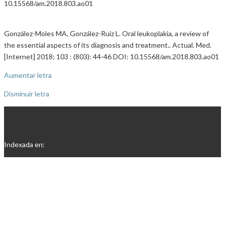
10.15568/am.2018.803.ao01
González-Moles MA, González-Ruiz L. Oral leukoplakia, a review of
the essential aspects of its diagnosis and treatment.. Actual. Med.
[Internet] 2018; 103 : (803): 44-46 DOI: 10.15568/am.2018.803.ao01
Aumentar letra
Disminuir letra
Indexada en: