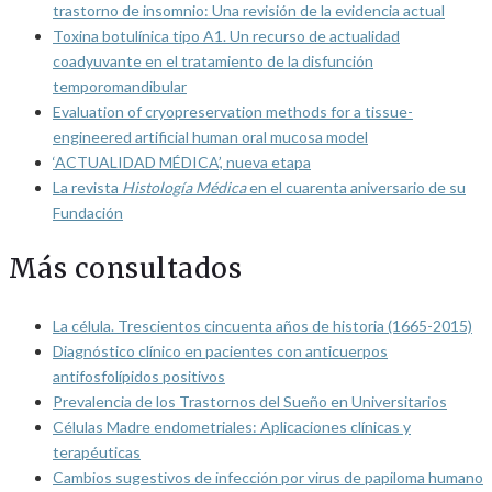
trastorno de insomnio: Una revisión de la evidencia actual
Toxina botulínica tipo A1. Un recurso de actualidad
coadyuvante en el tratamiento de la disfunción
temporomandibular
Evaluation of cryopreservation methods for a tissue-
engineered artificial human oral mucosa model
‘ACTUALIDAD MÉDICA’, nueva etapa
La revista
Histología Médica
en el cuarenta aniversario de su
Fundación
Más consultados
La célula. Trescientos cincuenta años de historia (1665-2015)
Diagnóstico clínico en pacientes con anticuerpos
antifosfolípidos positivos
Prevalencia de los Trastornos del Sueño en Universitarios
Células Madre endometriales: Aplicaciones clínicas y
terapéuticas
Cambios sugestivos de infección por virus de papiloma humano