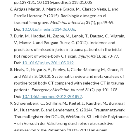
pp.129-131. 10.1016/j.medine.2018.01.005
Artigas Martín, J., Martí de Gracia, M., Claraco Vega, L. and
Parrilla Herranz, P. (2015). Radiología e imagen en el
traumatismo grave.
Medicina Intensiva
, 39(1), pp.49-59.
Doi:
10.1016/j.medin.2014.06.006
.
Eurin, M., Haddad, N., Zappa, M., Lenoir, T., Dauzac, C., Vilgrain,
V., Mantz, J. and Paugam-Burtz, C. (2012). Incidence and
predictors of missed injuries in trauma patients in the initial
hot report of whole-body CT scan.
Injury
, 43(1), pp.73-77.
Doi:
10.1016/j.injury.2011.05.019
Healy, D., Hegarty, A., Feeley, I., Clarke-Moloney, M., Grace, P.
and Walsh, S. (2013). Systematic review and meta-analysis of
routine total body CT compared with selective CT in trauma
patients.
Emergency Medicine Journal
, 31(2), pp.101-108.
Doi:
10.1136/emermed-2012-201892
.
Schoeneberg, C., Schilling, M., Keitel, J., Kauther, M., Burggraf,
M., Hussmann, B. and Lendemans, S. (2014). Traumanetzwerk,
TraumaRegister der DGU®, Weißbuch, S3-Leitlinie Polytrauma
– ein Versuch der Validierung durch eine retrospektive
Analyse von 2304 Patienten (2002–2011) an einem