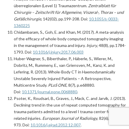
überregionalen (Level 1) Traumazentrum.
Zentralblatt für
Chirurgie – Zeitschrift für Allgemeine, Viszeral-, Thorax – und
Gefäßchirurgie
, 142(02), pp.199-208. Doi:
10.1055/s-0033-
1360225
Chidambaram, S., Goh, E. and Khan, M. (2017). A meta-analysis
of the efficacy of whole-body computed tomography imaging
in the management of trauma and injury.
Injury
, 48(8), pp.1784-
1793. Doi:
10.1016/j.injury.2017.06.003
Huber-Wagner, S., Biberthaler, P., Häberle, S., Wierer, M.,
Dobritz, M., Rummeny, E., van Griensven, M., Kanz, K. and
Lefering, R. (2013). Whole-Body CT in Haemodynamically
Unstable Severely Injured Patients – A Retrospective,
Multicentre Study.
PLoS ONE
, 8(7), p.e68880.
Doi:
10.1371/journal.pone.0068880
.
Psoter, K., Roudsari, B., Graves, J., Mack, C. and Jarvik, J. (2013).
Declining trend in the use of repeat computed tomography for
trauma patients admitted to a level I trauma center for traffic-
related injuries.
European Journal of Radiology
, 82(6), pp.969-
973. Doi:
10.1016/j.ejrad.2012.12.007
.