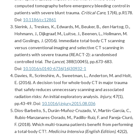
computed tomography before emergency bleeding control in
patients with severe blunt trauma.
Critical Care
, 17(4), p.R178.
Doi:
10.1186/cc12861
Sierink, J., Treskes, K., Edwards, M., Beuker, B., den Hartog, D.,
Hohmann, J., Dijkgraaf, M., Luitse, J., Beenen, L., Hollmann, M.
and Goslings, J. (2016). Immediate total-body CT scanning
versus conventional imaging and selective CT scanning in
patients with severe trauma (REACT-2): a randomised
controlled trial.
The Lancet
, 388(10045), pp.673-683.
Doi:
10.1016/s0140-6736(16)30932-1
Davies, R., Scrimshire, A., Sweetman, L., Anderton, M. and Holt,
E. (2016). A decision tool for whole-body CT in major trauma
that safely reduces unnecessary scanning and associated
radiation risks: An initial exploratory analysis.
Injury
, 47(1),
pp.43-49. Doi:
10.1016/j.injury.2015.08.036
Dios-Barbeito, S., Durán-Muñoz-Cruzado, V., Martín-García, C.,
Rubio-Manzanares-Dorado, M., Padillo-Ruiz, F. and Pareja-Ciuró,
F. (2018). Which multi-trauma patients benefit from performing
a total-body CT?.
Medicina Intensiva (English Edition)
, 42(2),