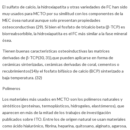
El sulfato de calcio, la hidroxiapatita y otras variedades de FC han sido
muy usados para MCTO por su similitud con los componentes de la
MEC ósea natural aunque solo presentan propiedades
osteoconductivas (29). Si bien el fosfato de tricalcio beta (β-TCP) es
biorreabsorbible, la hidroxiapatita es el FC más similar a la fase mineral
ósea.
Tienen buenas características osteoinductivas las matrices
derivadas de β-TCP(30, 31),que pueden aplicarse en forma de
cerámicas sinterizadas, cerámicas derivadas de coral, cementos o
recubrimientos(14)y el fosfato bifásico de calcio (BCP) sinterizado a
baja temperatura. (32)
Polímeros
Los materiales más usados en MCTO son los polímeros naturales y
sintéticos (proteínas, termoplásticos, hidrogeles, elastómeros), que
aparecen en más de la mitad de los trabajos de investigación
publicados sobre ITO. Entre los de origen natural se usan materiales
como ácido hialurónico, fibrina, heparina, quitosano, alginato, agarosa,