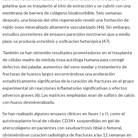
gelatina que se trasplantó al sitio de extracción y se cubrió con una
membrana de barrera de colágeno bioabsorbible. Seis semanas
después, una biopsia del sitio regenerado reveló una formación de
tejido óseo mineralizado altamente vascularizado (46). Sin embargo,
estudios posteriores de ensayos parecidos mostraron que a medio
plazo se producía osteólisis y osificación heterópica (47).
También se han obtenido resultados prometedores en el trasplante
de células madre de médula ósea autóloga humana para corregir
defectos del paladar, aumentos del seno maxilar y tratamiento de
fracturas de huesos largos encontrándose una aceleración
estadísticamente significativa de la curación de fracturas en el grupo
experimental sin reacciones inflamatorias significativas o efectos
adversos graves (6). Las matrices empleadas eran de sulfato de calcio
con hueso desmineralizado.
Se han realizado algunos ensayos clínicos en fases I y II, como el
autotrasplante local de células CD34+ suspendidas en gel de
aterocolágeno en pacientes con seudoartrosis tibial o femoral,
obteniéndose curación radiológica de fracturas a las 12 semanas en