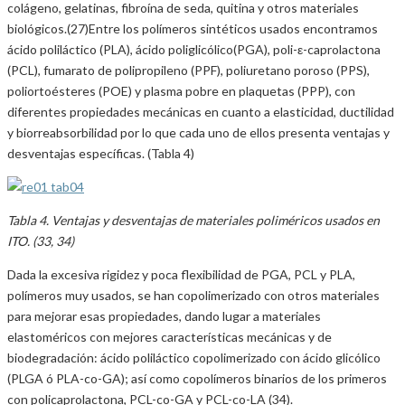
colágeno, gelatinas, fibroína de seda, quitina y otros materiales
biológicos.(27)Entre los polímeros sintéticos usados encontramos
ácido poliláctico (PLA), ácido poliglicólico(PGA), poli-ε-caprolactona
(PCL), fumarato de polipropileno (PPF), poliuretano poroso (PPS),
poliortoésteres (POE) y plasma pobre en plaquetas (PPP), con
diferentes propiedades mecánicas en cuanto a elasticidad, ductilidad
y biorreabsorbilidad por lo que cada uno de ellos presenta ventajas y
desventajas específicas. (Tabla 4)
Tabla 4. Ventajas y desventajas de materiales poliméricos usados en
ITO. (33, 34)
Dada la excesiva rigidez y poca flexibilidad de PGA, PCL y PLA,
polímeros muy usados, se han copolimerizado con otros materiales
para mejorar esas propiedades, dando lugar a materiales
elastoméricos con mejores características mecánicas y de
biodegradación: ácido poliláctico copolimerizado con ácido glicólico
(PLGA ó PLA-co-GA); así como copolímeros binarios de los primeros
con policaprolactona, PCL-co-GA y PCL-co-LA (34).