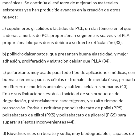
mecánicas. Se continúa el esfuerzo de mejorar los materiales
existentes yse han producido avances en la creación de otros
nuevos:
a) copolímeros glicólidos o láctidos de PCL, un elastómero en el que
cadenas amorfas de PCL proporcionan segmentos suaves y el PLA
proporciona bloques duros debido a su fuerte reticulación (33).
b) polihidroxialcanoatos, que presentan buena elasticidad, y mejor
adhesión, proliferación y migración celular que PLLA (34).
c) poliuretano, muy usado para todo tipo de aplicaciones médicas, con
buena tolerancia para las células estromales de médula ósea, probada
en diferentes modelos animales y cultivos celulares humanos (43).
Entre sus limitaciones están la toxicidad de sus productos de
degradación, potencialmente cancerígenos, y su alto tiempo de
reabsorción. Podría sustituirse por polisebacato de poliol (PPS),
polisebacato de xilitol (PXS) y polisebacato de glicerol (PGS) para
superar así estos inconvenientes (44).
d) Biovidrios ricos en borato y sodio, muy biodegradables, capaces de