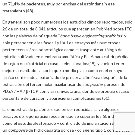
un 71,4% de pacientes, muy por encima del estándar sin ese
tratamiento (48).
En general son poco numerosos los estudios clínicos reportados, solo
26 de un total de 8.041 artículos que aparecen en PubMed sobre ITO
con las palabras de búsqueda “
bone tissue engineering scaffolds
” y
solo pertenecen a las fases I y IIa. Los ensayos más numerosos
pertenecen al área odontológica como el trasplante autólogo de
epitelio cultivado en membrana amniótica y PLLA para cubrir pérdida
de tejido no cicatricial en casos seleccionados(49), y suelen tener
mejores resultados a corto que a medio plazo como en el ensayo
clínico controlado aleatorizado de preservación ósea después de la
extracción del tercer molar maxilar usando
composites
porosos de
PLGA / HA / β-TCP, con y sin simvastatina, donde se produjo escaso
porcentaje de curación y aparecieron complicaciones (50).
Las muestras de pacientes suelen ser reducidas salvo algunos
ensayos de regeneración ósea en que se superan los 60 individuos
como el estudio aleatorizado y controlado de implantación de
un
composite
de hidroxiapatita porosa / colágeno tipo 1 con mejores