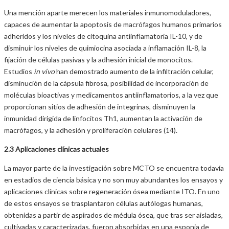
Una mención aparte merecen los materiales inmunomoduladores,
capaces de aumentar la apoptosis de macrófagos humanos primarios
adheridos y los niveles de citoquina antiinflamatoria IL-10, y de
disminuir los niveles de quimiocina asociada a inflamación IL-8, la
fijación de células pasivas y la adhesión inicial de monocitos.
Estudios
in vivo
han demostrado aumento de la infiltración celular,
disminución de la cápsula fibrosa, posibilidad de incorporación de
moléculas bioactivas y medicamentos antiinflamatorios, a la vez que
proporcionan sitios de adhesión de integrinas, disminuyen la
inmunidad dirigida de linfocitos Th1, aumentan la activación de
macrófagos, y la adhesión y proliferación celulares (14).
2.3 Aplicaciones clínicas actuales
La mayor parte de la investigación sobre MCTO se encuentra todavía
en estadios de ciencia básica y no son muy abundantes los ensayos y
aplicaciones clínicas sobre regeneración ósea mediante ITO. En uno
de estos ensayos se trasplantaron células autólogas humanas,
obtenidas a partir de aspirados de médula ósea, que tras ser aisladas,
cultivadas y caracterizadas, fueron absorbidas en una esponja de