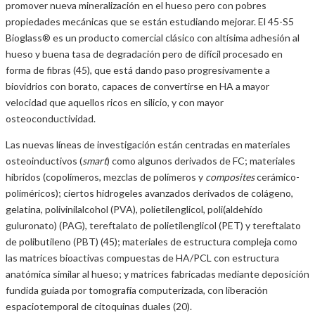
promover nueva mineralización en el hueso pero con pobres
propiedades mecánicas que se están estudiando mejorar. El 45-S5
Bioglass® es un producto comercial clásico con altísima adhesión al
hueso y buena tasa de degradación pero de difícil procesado en
forma de fibras (45), que está dando paso progresivamente a
biovidrios con borato, capaces de convertirse en HA a mayor
velocidad que aquellos ricos en silicio, y con mayor
osteoconductividad.
Las nuevas líneas de investigación están centradas en materiales
osteoinductivos (
smart
) como algunos derivados de FC; materiales
híbridos (copolímeros, mezclas de polímeros y
composites
cerámico-
poliméricos); ciertos hidrogeles avanzados derivados de colágeno,
gelatina, polivinilalcohol (PVA), polietilenglicol, poli(aldehído
guluronato) (PAG), tereftalato de polietilenglicol (PET) y tereftalato
de polibutileno (PBT) (45); materiales de estructura compleja como
las matrices bioactivas compuestas de HA/PCL con estructura
anatómica similar al hueso; y matrices fabricadas mediante deposición
fundida guiada por tomografía computerizada, con liberación
espaciotemporal de citoquinas duales (20).