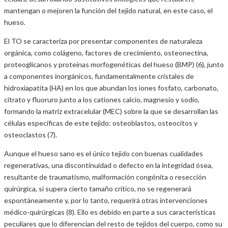
mantengan o mejoren la función del tejido natural, en este caso, el
hueso.
El TO se caracteriza por presentar componentes de naturaleza
orgánica, como colágeno, factores de crecimiento, osteonectina,
proteoglicanos y proteínas morfogenéticas del hueso (BMP) (6), junto
a componentes inorgánicos, fundamentalmente cristales de
hidroxiapatita (HA) en los que abundan los iones fosfato, carbonato,
citrato y fluoruro junto a los cationes calcio, magnesio y sodio,
formando la matriz extracelular (MEC) sobre la que se desarrollan las
células específicas de este tejido: osteoblastos, osteocitos y
osteoclastos (7).
Aunque el hueso sano es el único tejido con buenas cualidades
regenerativas, una discontinuidad o defecto en la integridad ósea,
resultante de traumatismo, malformación congénita o resección
quirúrgica, si supera cierto tamaño crítico, no se regenerará
espontáneamente y, por lo tanto, requerirá otras intervenciones
médico-quirúrgicas (8). Ello es debido en parte a sus características
peculiares que lo diferencian del resto de tejidos del cuerpo, como su