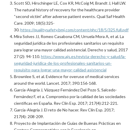
Scott SD, Hirschinger LE, Cox KR, McCoig M, Brandt J, Hall LW.
The natural history of recovery for the healthcare provider
“second victim” after adverse patient events. Qual Saf Health
Care. 2009; 18(5):325-
30.
https://qualitysafety.bmj.com/content/qhc/18/5/325.full.pdf
Mira Solves JJ, Romeo Casabona CM, Urruela Mora A, et al. La
seguridad jurídica de los profesionales sanitarios un requisito
para lograr una mayor calidad asistencial. Derecho y salud, 2017
27 (2): 94-110.
https://www.ajs.es/revista-derecho-y-salud/la-
seguridad-juridica-de-los-profesionales-sanitarios-un-
requisito-para-lograr-una-mayor-calidad-asistencial
Brownlee S, et al. Evidence for overuse of medical services
around the world. Lancet. 2017; 390:156-168.
García-Alegría J, Vázquez-Fernández Del Pozo S, Salcedo-
Fernández F, et a. Compromiso por la calidad de las sociedades
científicas en España. Rev Clin Esp. 2017; 217(4):212-221.
García-Alegría J. El reto de No hacer. Rev Clin Esp. 2017;
217(4): 208-209.
Proyecto de Implantación de Guías de Buenas Prácticas en
Centros Comprometidos con la Excelencia en