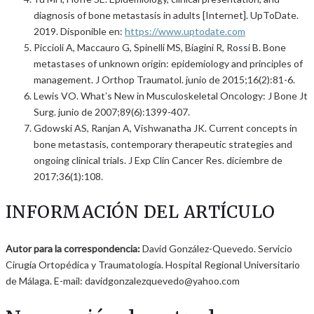
diagnosis of bone metastasis in adults [Internet]. UpToDate.
2019. Disponible en:
https://www.uptodate.com
Piccioli A, Maccauro G, Spinelli MS, Biagini R, Rossi B. Bone
metastases of unknown origin: epidemiology and principles of
management. J Orthop Traumatol. junio de 2015;16(2):81-6.
Lewis VO. Whatʼs New in Musculoskeletal Oncology: J Bone Jt
Surg. junio de 2007;89(6):1399-407.
Gdowski AS, Ranjan A, Vishwanatha JK. Current concepts in
bone metastasis, contemporary therapeutic strategies and
ongoing clinical trials. J Exp Clin Cancer Res. diciembre de
2017;36(1):108.
INFORMACIÓN DEL ARTÍCULO
Autor para la correspondencia:
David González-Quevedo. Servicio
Cirugía Ortopédica y Traumatología. Hospital Regional Universitario
de Málaga. E-mail: davidgonzalezquevedo@yahoo.com