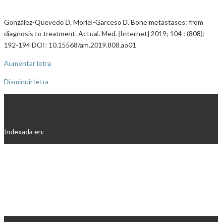
González-Quevedo D, Moriel-Garceso D. Bone metastases: from
diagnosis to treatment. Actual. Med. [Internet] 2019; 104 : (808):
192-194 DOI: 10.15568/am.2019.808.ao01
Aumentar letra
Disminuir letra
Indexada en: