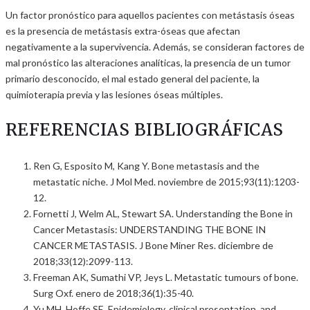
Un factor pronóstico para aquellos pacientes con metástasis óseas
es la presencia de metástasis extra-óseas que afectan
negativamente a la supervivencia. Además, se consideran factores de
mal pronóstico las alteraciones analíticas, la presencia de un tumor
primario desconocido, el mal estado general del paciente, la
quimioterapia previa y las lesiones óseas múltiples.
REFERENCIAS BIBLIOGRÁFICAS
Ren G, Esposito M, Kang Y. Bone metastasis and the
metastatic niche. J Mol Med. noviembre de 2015;93(11):1203-
12.
Fornetti J, Welm AL, Stewart SA. Understanding the Bone in
Cancer Metastasis: UNDERSTANDING THE BONE IN
CANCER METASTASIS. J Bone Miner Res. diciembre de
2018;33(12):2099-113.
Freeman AK, Sumathi VP, Jeys L. Metastatic tumours of bone.
Surg Oxf. enero de 2018;36(1):35-40.
Yu MH, Hoffe SE. Epidemiology, clinical presentation, and