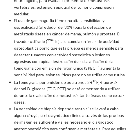
neurológicos, para evaluar la presencia de metástasis
vertebrales, extensión epidural del tumor o compresión
medular.
El uso de gammagrafía tiene una alta sensibilidad y
especificidad (alrededor del 80%) para la detección de
metástasis óseas en cáncer de mama, pulmón y próstata. El
99m
trazador utilizado (
Tc) se acumula en áreas de actividad
osteoblástica por lo que esta prueba es menos sensible para
detectar tumores con actividad osteolítica o lesiones
agresivas con rápida destrucción ósea. La adicción de la
tomografía con emisión de fotón único (SPECT) aumenta la
sensibilidad para lesiones líticas pero no se utiliza como rutina.
18
La tomografía por emisión de positrones 2-(
F)-fluoro-2-
desoxi-D-glucosa (FDG-PET) se está comenzando a utilizar
durante la evaluación de metástasis tanto óseas como extra-
óseas.
La necesidad de biopsia depende tanto si se llevará a cabo
alguna cirugía, si el diagnóstico clínico a través de las pruebas
de imagen es suficiente y si es necesario el diagnóstico
anatomopatológico para confirmar la metástasis. Para aquellos