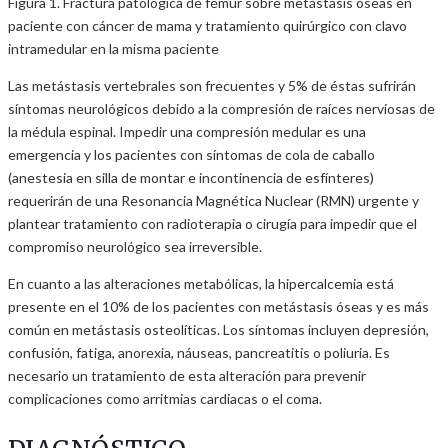
Figura 1. Fractura patológica de fémur sobre metástasis óseas en
paciente con cáncer de mama y tratamiento quirúrgico con clavo
intramedular en la misma paciente
Las metástasis vertebrales son frecuentes y 5% de éstas sufrirán
síntomas neurológicos debido a la compresión de raíces nerviosas de
la médula espinal. Impedir una compresión medular es una
emergencia y los pacientes con síntomas de cola de caballo
(anestesia en silla de montar e incontinencia de esfínteres)
requerirán de una Resonancia Magnética Nuclear (RMN) urgente y
plantear tratamiento con radioterapia o cirugía para impedir que el
compromiso neurológico sea irreversible.
En cuanto a las alteraciones metabólicas, la hipercalcemia está
presente en el 10% de los pacientes con metástasis óseas y es más
común en metástasis osteolíticas. Los síntomas incluyen depresión,
confusión, fatiga, anorexia, náuseas, pancreatitis o poliuria. Es
necesario un tratamiento de esta alteración para prevenir
complicaciones como arritmias cardiacas o el coma.