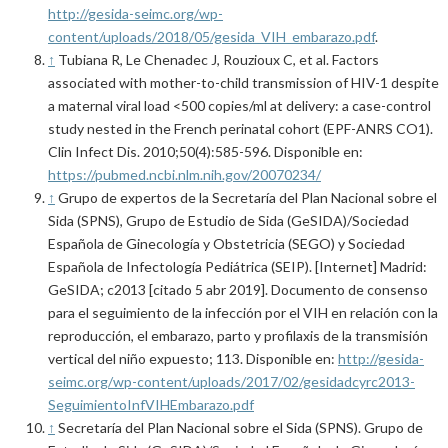
http://gesida-seimc.org/wp-
content/uploads/2018/05/gesida_VIH_embarazo.pdf
.
↑
Tubiana R, Le Chenadec J, Rouzioux C, et al. Factors
associated with mother-to-child transmission of HIV-1 despite
a maternal viral load <500 copies/ml at delivery: a case-control
study nested in the French perinatal cohort (EPF-ANRS CO1).
Clin Infect Dis. 2010;50(4):585-596. Disponible en:
https://pubmed.ncbi.nlm.nih.gov/20070234/
↑
Grupo de expertos de la Secretaría del Plan Nacional sobre el
Sida (SPNS), Grupo de Estudio de Sida (GeSIDA)/Sociedad
Española de Ginecología y Obstetricia (SEGO) y Sociedad
Española de Infectología Pediátrica (SEIP). [Internet] Madrid:
GeSIDA; c2013 [citado 5 abr 2019]. Documento de consenso
para el seguimiento de la infección por el VIH en relación con la
reproducción, el embarazo, parto y profilaxis de la transmisión
vertical del niño expuesto; 113. Disponible en:
http://gesida-
seimc.org/wp-content/uploads/2017/02/gesidadcyrc2013-
SeguimientoInfVIHEmbarazo.pdf
↑
Secretaría del Plan Nacional sobre el Sida (SPNS). Grupo de