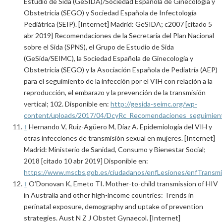
Estudio de Sida (GeSIDA)/Sociedad Española de Ginecología y
Obstetricia (SEGO) y Sociedad Española de Infectología
Pediátrica (SEIP). [Internet] Madrid: GeSIDA; c2007 [citado 5
abr 2019] Recomendaciones de la Secretaría del Plan Nacional
sobre el Sida (SPNS), el Grupo de Estudio de Sida
(GeSida/SEIMC), la Sociedad Española de Ginecología y
Obstetricia (SEGO) y la Asociación Española de Pediatría (AEP)
para el seguimiento de la infección por el VIH con relación a la
reproducción, el embarazo y la prevención de la transmisión
vertical; 102. Disponible en:
http://gesida-seimc.org/wp-
content/uploads/2017/04/DcyRc_Recomendaciones_seguimientoi
↑
Hernando V, Ruiz-Agüero M, Díaz A. Epidemiología del VIH y
otras infecciones de transmisión sexual en mujeres. [Internet]
Madrid: Ministerio de Sanidad, Consumo y Bienestar Social;
2018 [citado 10 abr 2019] Disponible en:
https://www.mscbs.gob.es/ciudadanos/enfLesiones/enfTransmis
↑
O’Donovan K, Emeto TI. Mother-to-child transmission of HIV
in Australia and other high-income countries: Trends in
perinatal exposure, demography and uptake of prevention
strategies. Aust N Z J Obstet Gynaecol. [Internet]