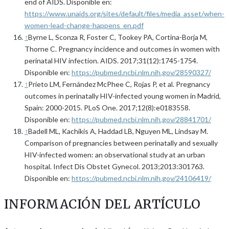
end of AIDS. Disponible en:
https://www.unaids.org/sites/default/files/media_asset/when-
women-lead-change-happens_en.pdf
↑
Byrne L, Sconza R, Foster C, Tookey PA, Cortina-Borja M,
Thorne C. Pregnancy incidence and outcomes in women with
perinatal HIV infection. AIDS. 2017;31(12):1745-1754.
Disponible en:
https://pubmed.ncbi.nlm.nih.gov/28590327/
↑
Prieto LM, Fernández McPhee C, Rojas P, et al. Pregnancy
outcomes in perinatally HIV-infected young women in Madrid,
Spain: 2000-2015. PLoS One. 2017;12(8):e0183558.
Disponible en:
https://pubmed.ncbi.nlm.nih.gov/28841701/
↑
Badell ML, Kachikis A, Haddad LB, Nguyen ML, Lindsay M.
Comparison of pregnancies between perinatally and sexually
HIV-infected women: an observational study at an urban
hospital. Infect Dis Obstet Gynecol. 2013;2013:301763.
Disponible en:
https://pubmed.ncbi.nlm.nih.gov/24106419/
INFORMACIÓN DEL ARTÍCULO