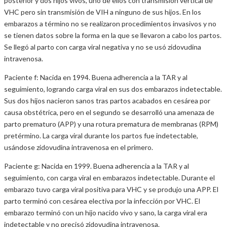
posterior y dos hijos vivos, uno de ellos con transmisión vertical de
VHC pero sin transmisión de VIH a ninguno de sus hijos. En los
embarazos a término no se realizaron procedimientos invasivos y no
se tienen datos sobre la forma en la que se llevaron a cabo los partos.
Se llegó al parto con carga viral negativa y no se usó zidovudina
intravenosa.
Paciente f: Nacida en 1994. Buena adherencia a la TAR y al
seguimiento, logrando carga viral en sus dos embarazos indetectable.
Sus dos hijos nacieron sanos tras partos acabados en cesárea por
causa obstétrica, pero en el segundo se desarrolló una amenaza de
parto prematuro (APP) y una rotura prematura de membranas (RPM)
pretérmino. La carga viral durante los partos fue indetectable,
usándose zidovudina intravenosa en el primero.
Paciente g: Nacida en 1999. Buena adherencia a la TAR y al
seguimiento, con carga viral en embarazos indetectable. Durante el
embarazo tuvo carga viral positiva para VHC y se produjo una APP. El
parto terminó con cesárea electiva por la infección por VHC. El
embarazo terminó con un hijo nacido vivo y sano, la carga viral era
indetectable y no precisó zidovudina intravenosa.