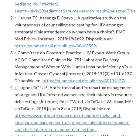
pediatric-hiv-infection?
search=hiv%20pediatrics&source=search_result&selectedTitl
↑
Haruna TS, Assenga E, Shayo J. A qualitative study on the
voluntariness of counselling and testing for HIV amongst
antenatal clinic attendees: do women have a choice?. BMC
Med Ethics [Internet]. 2018;19(1):92. Disponible en:
https://pubmed.ncbi.nlm.nih.gov/30463559/
↑
Committee on Obstetric Practice; HIV Expert Work Group.
ACOG Committee Opinion No. 751: Labor and Delivery
Management of Women With Human Immunodeficiency Virus
Infection. Obstet Gynecol [Internet]. 2018;132(3):e131-e137.
Disponible en:
https://pubmed.ncbi.nlm.nih.gov/30134427/
↑
Hughes BC-U, S. Antiretroviral and intrapartum management
of pregnant HIV-infected women and their infants in resource-
rich settings [Internet] Post TW, ed. UpToDate. Waltham, MA:
UpToDate. 2018 [citado 8 abr 2019] Disponible en:
https://www.uptodate.com/contents/antiretroviral-and-
intrapartum-management-of-pregnant-hiv-infected-women-
and-their-infants-in-resource-rich-settings
.