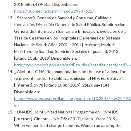
2018;58(5):499-505. Disponible en:
https://pubmed.ncbi.nlm.nih.gov/29787622/
↑
Secretaría General de Sanidad y Consumo, Calidad e
Innovación, Direccióin General de Salud Pública, Subdirección
General de Información Sanitaria e Innovación. Evolución de la
Tasa de Cesáreas en los Hospitales Generales del Sistema
Nacional de Salud: Años 2001 – 2011 [Internet] Madrid:
Ministerio de Sanidad, Servicios Sociales e Igualdad; 2013
[citado 10 abr 2019] Disponible en:
http://www.mscbs.gob.es/estadEstudios/estadisticas/docs/Ev_
↑
Akehurst C NA. Recommendations on the use of zidovudine
to prevent mother to child transmission of HIV. Euro Surveill.
[Internet]. 1998 [citado 10 abr 2019]; 2(42): pii=1141.
Disponible en:
https://www.eurosurveillance.org/content/10.2807/esw.02.42.
en
↑
UNAIDS: Joint United Nations Programme on HIV/AIDS
[Internet]. Ginebra: UNAIDS; c2017 [citado 10 abr 2019].
When women lead change happens. Women advancing the