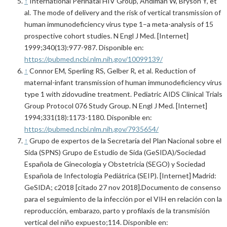
↑
International Perinatal HIV Group, Andiman W, Bryson Y, et
al. The mode of delivery and the risk of vertical transmission of
human immunodeficiency virus type 1–a meta-analysis of 15
prospective cohort studies. N Engl J Med. [Internet]
1999;340(13):977-987. Disponible en:
https://pubmed.ncbi.nlm.nih.gov/10099139/
↑
Connor EM, Sperling RS, Gelber R, et al. Reduction of
maternal-infant transmission of human immunodeficiency virus
type 1 with zidovudine treatment. Pediatric AIDS Clinical Trials
Group Protocol 076 Study Group. N Engl J Med. [Internet]
1994;331(18):1173-1180. Disponible en:
https://pubmed.ncbi.nlm.nih.gov/7935654/
↑
Grupo de expertos de la Secretaría del Plan Nacional sobre el
Sida (SPNS) Grupo de Estudio de Sida (GeSIDA)/Sociedad
Española de Ginecología y Obstetricia (SEGO) y Sociedad
Española de Infectología Pediátrica (SEIP). [Internet] Madrid:
GeSIDA; c2018 [citado 27 nov 2018].Documento de consenso
para el seguimiento de la infección por el VIH en relación con la
reproducción, embarazo, parto y profilaxis de la transmisión
vertical del niño expuesto;114. Disponible en: