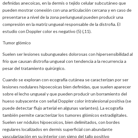
definidas anecoicas, en la dermis o tejido celular subcutáneo que
pueden mostrar conexión con una articulación cercana y en caso de
presentarse a nivel de la zona periungueal pueden producir una
compresión en la matriz ungueal responsable de la distrofia. El
estudio con Doppler color es negativo (5) (,11).
Tumor glómico
Suelen ser lesiones subungueales dolorosas con hipersensibilidad al
frío que causan distrofia ungueal con tendencia a la recurrencia a
pesar del tratamiento quirúrgico.
Cuando se exploran con ecografía cutánea se caracterizan por ser
lesiones nodulares hipoecoicas bien definidas, que suelen aparecer
sobre el lecho ungueal y que pueden producir un borramiento del
hueso subyacente con señal Doppler color intralesional positiva (se
puede detectar flujo arterial en algunas variantes). La ecografía
también permite caracterizar los tumores glómicos extradigitales.
Suelen ser nódulos hipoecoicos, bien delimitados, con bordes
regulares localizados en dermis superficial con abundante
vascularización en su interior con signo del tallo positivo