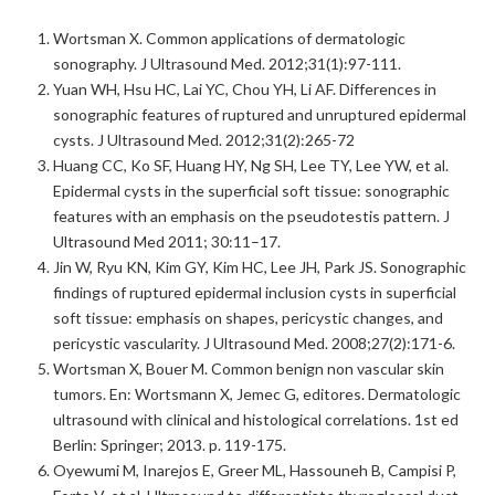
Wortsman X. Common applications of dermatologic
sonography. J Ultrasound Med. 2012;31(1):97-111.
Yuan WH, Hsu HC, Lai YC, Chou YH, Li AF. Differences in
sonographic features of ruptured and unruptured epidermal
cysts. J Ultrasound Med. 2012;31(2):265-72
Huang CC, Ko SF, Huang HY, Ng SH, Lee TY, Lee YW, et al.
Epidermal cysts in the superficial soft tissue: sonographic
features with an emphasis on the pseudotestis pattern. J
Ultrasound Med 2011; 30:11–17.
Jin W, Ryu KN, Kim GY, Kim HC, Lee JH, Park JS. Sonographic
findings of ruptured epidermal inclusion cysts in superficial
soft tissue: emphasis on shapes, pericystic changes, and
pericystic vascularity. J Ultrasound Med. 2008;27(2):171-6.
Wortsman X, Bouer M. Common benign non vascular skin
tumors. En: Wortsmann X, Jemec G, editores. Dermatologic
ultrasound with clinical and histological correlations. 1st ed
Berlin: Springer; 2013. p. 119-175.
Oyewumi M, Inarejos E, Greer ML, Hassouneh B, Campisi P,