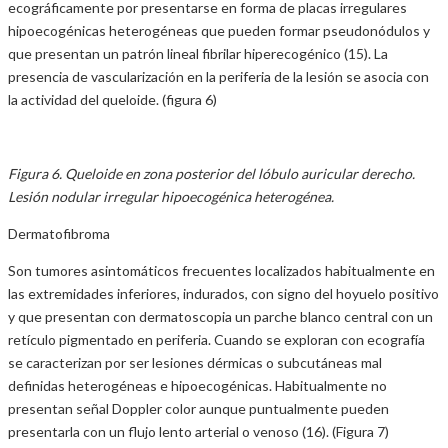
ecográficamente por presentarse en forma de placas irregulares
hipoecogénicas heterogéneas que pueden formar pseudonódulos y
que presentan un patrón lineal fibrilar hiperecogénico (15). La
presencia de vascularización en la periferia de la lesión se asocia con
la actividad del queloide. (figura 6)
Figura 6. Queloide en zona posterior del lóbulo auricular derecho.
Lesión nodular irregular hipoecogénica heterogénea.
Dermatofibroma
Son tumores asintomáticos frecuentes localizados habitualmente en
las extremidades inferiores, indurados, con signo del hoyuelo positivo
y que presentan con dermatoscopia un parche blanco central con un
retículo pigmentado en periferia. Cuando se exploran con ecografía
se caracterizan por ser lesiones dérmicas o subcutáneas mal
definidas heterogéneas e hipoecogénicas. Habitualmente no
presentan señal Doppler color aunque puntualmente pueden
presentarla con un flujo lento arterial o venoso (16). (Figura 7)