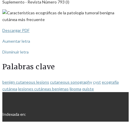
Suplemento · Revista Número 793 (I)
Descargar PDF
Aumentar letra
Disminuir letra
Palabras clave
benign cutaneous lesions
cutaneous sonography
cyst
ecografía
cutánea
lesiones cutáneas benignas
lipoma
quiste
Indexada en: