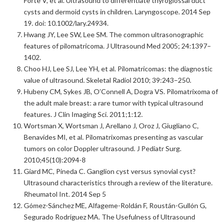
Forte V, et al. Ultrasound to differentiate thyroglossal duct
cysts and dermoid cysts in children. Laryngoscope. 2014 Sep
19. doi: 10.1002/lary.24934.
Hwang JY, Lee SW, Lee SM. The common ultrasonographic
features of pilomatricoma. J Ultrasound Med 2005; 24:1397–
1402.
Choo HJ, Lee SJ, Lee YH, et al. Pilomatricomas: the diagnostic
value of ultrasound. Skeletal Radiol 2010; 39:243–250.
Hubeny CM, Sykes JB, O’Connell A, Dogra VS. Pilomatrixoma of
the adult male breast: a rare tumor with typical ultrasound
features. J Clin Imaging Sci. 2011;1:12.
Wortsman X, Wortsman J, Arellano J, Oroz J, Giugliano C,
Benavides MI, et al. Pilomatrixomas presenting as vascular
tumors on color Doppler ultrasound. J Pediatr Surg.
2010;45(10):2094-8
Giard MC, Pineda C. Ganglion cyst versus synovial cyst?
Ultrasound characteristics through a review of the literature.
Rheumatol Int. 2014 Sep 5
Gómez-Sánchez ME, Alfageme-Roldán F, Roustán-Gullón G,
Segurado Rodríguez MA. The Usefulness of Ultrasound