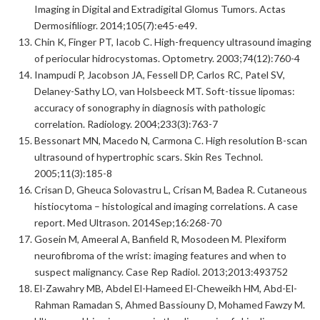
Imaging in Digital and Extradigital Glomus Tumors. Actas
Dermosifiliogr. 2014;105(7):e45-e49.
Chin K, Finger PT, Iacob C. High-frequency ultrasound imaging
of periocular hidrocystomas. Optometry. 2003;74(12):760-4
Inampudi P, Jacobson JA, Fessell DP, Carlos RC, Patel SV,
Delaney-Sathy LO, van Holsbeeck MT. Soft-tissue lipomas:
accuracy of sonography in diagnosis with pathologic
correlation. Radiology. 2004;233(3):763-7
Bessonart MN, Macedo N, Carmona C. High resolution B-scan
ultrasound of hypertrophic scars. Skin Res Technol.
2005;11(3):185-8
Crisan D, Gheuca Solovastru L, Crisan M, Badea R. Cutaneous
histiocytoma – histological and imaging correlations. A case
report. Med Ultrason. 2014Sep;16:268-70
Gosein M, Ameeral A, Banfield R, Mosodeen M. Plexiform
neurofibroma of the wrist: imaging features and when to
suspect malignancy. Case Rep Radiol. 2013;2013:493752
El-Zawahry MB, Abdel El-Hameed El-Cheweikh HM, Abd-El-
Rahman Ramadan S, Ahmed Bassiouny D, Mohamed Fawzy M.