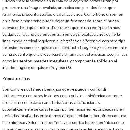
Suelen estar localizados en la cola de la ceja y se caracterizan por
presentar una imagen ovalada, anecoica con paredes finas que
raramente presenta septos o calcificaciones. Como tiene un origen
en la fase embrionaria puede dejar un festoneado sobre el hueso
subyacente lo que suele indicar que requiere una extirpación más
cuidadosa. Cuando se encuentran en otras localizaciones como la
línea media cervical requieren el diagnóstico diferencial con otro tipo
de lesiones como los quistes del conducto tirogloso y recientemente
se ha descrito que la presencia de algunas características ecográficas
como los septos, paredes irregulares y componente sólido en el
interior sugiere un quiste tirogloso (6).
Pilomatrixomas
Son tumores cutáneos benignos que se pueden confundir
clínicamente con otras lesiones como quistes epidérmicos aunque
presentan como dato característico las calcificaciones.
Ecográficamente se caracterizan por ser lesiones redondeadas bien
definidas localizadas en la dermis o tejido celular subcutáneo con una
halo hipoecogénico en la periferia y un centro hiperecogénico como
consecuencia de las calcificaciones que se pueden encontrar hasta