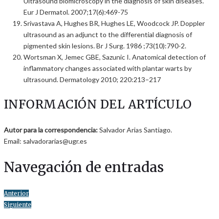
Ultrasound biomicroscopy in the diagnosis of skin diseases.
Eur J Dermatol. 2007;17(6):469-75
Srivastava A, Hughes BR, Hughes LE, Woodcock JP. Doppler
ultrasound as an adjunct to the differential diagnosis of
pigmented skin lesions. Br J Surg. 1986 ;73(10):790-2.
Wortsman X, Jemec GBE, Sazunic I. Anatomical detection of
inflammatory changes associated ­­with plantar warts by
ultrasound. Dermatology 2010; 220:213–217
INFORMACIÓN DEL ARTÍCULO
Autor para la correspondencia:
Salvador Arias Santiago.
Email: salvadorarias@ugr.es
Navegación de entradas
Anterior
Siguiente