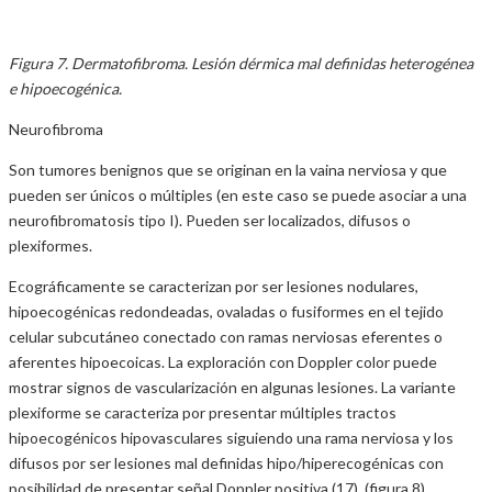
Figura 7. Dermatofibroma. Lesión dérmica mal definidas heterogénea
e hipoecogénica.
Neurofibroma
Son tumores benignos que se originan en la vaina nerviosa y que
pueden ser únicos o múltiples (en este caso se puede asociar a una
neurofibromatosis tipo I). Pueden ser localizados, difusos o
plexiformes.
Ecográficamente se caracterizan por ser lesiones nodulares,
hipoecogénicas redondeadas, ovaladas o fusiformes en el tejido
celular subcutáneo conectado con ramas nerviosas eferentes o
aferentes hipoecoicas. La exploración con Doppler color puede
mostrar signos de vascularización en algunas lesiones. La variante
plexiforme se caracteriza por presentar múltiples tractos
hipoecogénicos hipovasculares siguiendo una rama nerviosa y los
difusos por ser lesiones mal definidas hipo/hiperecogénicas con
posibilidad de presentar señal Doppler positiva (17). (figura 8)