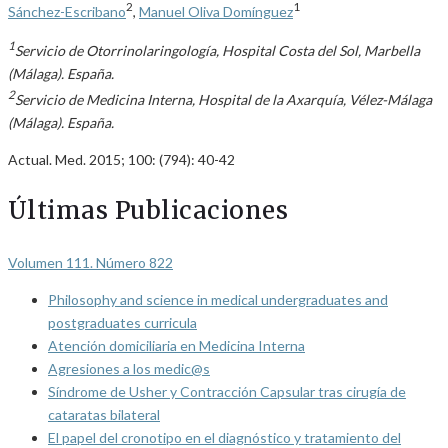
2
1
Sánchez-Escribano
,
Manuel Oliva Domínguez
1
Servicio de Otorrinolaringología, Hospital Costa del Sol, Marbella
(Málaga). España.
2
Servicio de Medicina Interna, Hospital de la Axarquía, Vélez-Málaga
(Málaga). España.
Actual. Med. 2015; 100: (794): 40-42
Últimas Publicaciones
Volumen 111. Número 822
Philosophy and science in medical undergraduates and
postgraduates curricula
Atención domiciliaria en Medicina Interna
Agresiones a los medic@s
Síndrome de Usher y Contracción Capsular tras cirugía de
cataratas bilateral
El papel del cronotipo en el diagnóstico y tratamiento del