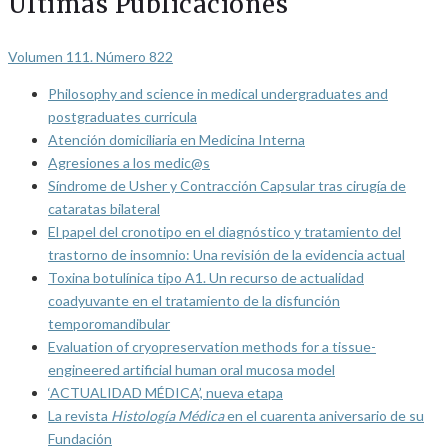
Últimas Publicaciones
Volumen 111. Número 822
Philosophy and science in medical undergraduates and
postgraduates curricula
Atención domiciliaria en Medicina Interna
Agresiones a los medic@s
Síndrome de Usher y Contracción Capsular tras cirugía de
cataratas bilateral
El papel del cronotipo en el diagnóstico y tratamiento del
trastorno de insomnio: Una revisión de la evidencia actual
Toxina botulínica tipo A1. Un recurso de actualidad
coadyuvante en el tratamiento de la disfunción
temporomandibular
Evaluation of cryopreservation methods for a tissue-
engineered artificial human oral mucosa model
‘ACTUALIDAD MÉDICA’, nueva etapa
La revista
Histología Médica
en el cuarenta aniversario de su
Fundación