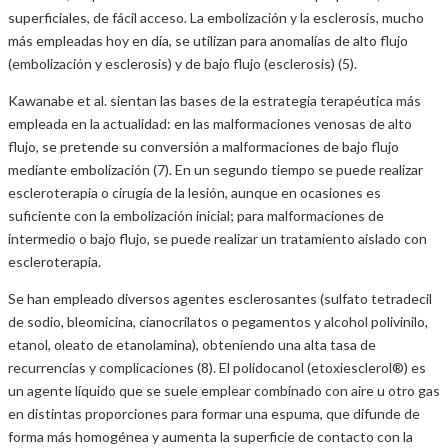
superficiales, de fácil acceso. La embolización y la esclerosis, mucho
más empleadas hoy en día, se utilizan para anomalías de alto flujo
(embolización y esclerosis) y de bajo flujo (esclerosis) (5).
Kawanabe et al. sientan las bases de la estrategia terapéutica más
empleada en la actualidad: en las malformaciones venosas de alto
flujo, se pretende su conversión a malformaciones de bajo flujo
mediante embolización (7). En un segundo tiempo se puede realizar
escleroterapia o cirugía de la lesión, aunque en ocasiones es
suficiente con la embolización inicial; para malformaciones de
intermedio o bajo flujo, se puede realizar un tratamiento aislado con
escleroterapia.
Se han empleado diversos agentes esclerosantes (sulfato tetradecil
de sodio, bleomicina, cianocrilatos o pegamentos y alcohol polivinilo,
etanol, oleato de etanolamina), obteniendo una alta tasa de
recurrencias y complicaciones (8). El polidocanol (etoxiesclerol®) es
un agente líquido que se suele emplear combinado con aire u otro gas
en distintas proporciones para formar una espuma, que difunde de
forma más homogénea y aumenta la superficie de contacto con la