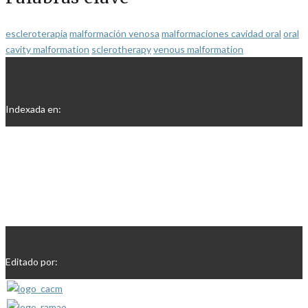
escleroterapia
malformación venosa
malformaciones cavidad oral
oral
cavity malformation
sclerotherapy
venous malformation
Indexada en:
Editado por: