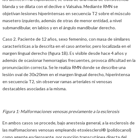
blanda y se dilata con el declive o Valsalva. Mediante RMN se
objetivan lesiones hiperintensas en secuencia T2 sobre el músculo
masetero izquierdo, además de otras de menor entidad, a nivel
submandibular, en labios y en el ángulo mandibular derecho.
Caso 2. Paciente de 12 años, sexo femenino, con masa de similares
características a la descrita en el caso anterior, pero localizada en el
margen lingual derecho (figura 1B). Es visible desde hace 4 años y
además de ocasionar hemorragias frecuentes, provoca dificultad en la
pronunciación correcta. Se le realiza RMN donde se describe una
lesión oval de 30x20mm en el margen lingual derecho, hiperintensa
en secuencia T2, sin observar ramas arteriales ni venosas
destacables asociadas a la misma.
Figura 1: Malformaciones venosas previamente a la esclerosis
En ambos casos se procede, bajo anestesia general, a la esclerosis de
las malfomaciones venosas empleando etoxiesclerol® (polidocanol)
como agente esclerosante, por punción transcutánea directa del