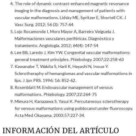
The role of dynamic contrast-enhanced magnetic resonance
imaging in the diagnosis and management of patients with
vascular malformations. Lidsky ME, Spritzer E, Shortell CK. J
Vasc Surg. 2012; 56 (3): 757-64
Lojo Rocamonde I, Moro Mayor A, Barreiro Veiguela J.
Malformaciones vasculares periféricas. Diagnóstico y
tratamiento. Angiología. 2012; 64(4): 147-54
Lee BB, Laredo J, Kim YW. Congenital vascular malformations:
general treatment principles. Phlebology. 2007;22:258-63
Kawanabe T, Wakita S, Harii K, Hayashi N, Inoue Y.
Sclerotheraphy of hemangiomas and vascular malformations in
lips. J Jpn PRS. 1996: 16: 852-62.
Rosenblatt M. Endovascular management of venous
malformations. Phlebology. 2007;22:264-75
Mimura H, Kanazawa S, Yasui K. Percutaneous sclerotherapy
for venous malformations using polidocanol under fluoroscopy.
Acta Med Okayama. 2003;57:227-34.
INFORMACIÓN DEL ARTÍCULO