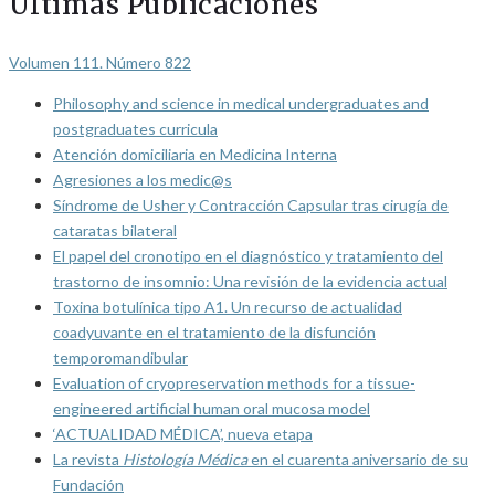
Últimas Publicaciones
Volumen 111. Número 822
Philosophy and science in medical undergraduates and
postgraduates curricula
Atención domiciliaria en Medicina Interna
Agresiones a los medic@s
Síndrome de Usher y Contracción Capsular tras cirugía de
cataratas bilateral
El papel del cronotipo en el diagnóstico y tratamiento del
trastorno de insomnio: Una revisión de la evidencia actual
Toxina botulínica tipo A1. Un recurso de actualidad
coadyuvante en el tratamiento de la disfunción
temporomandibular
Evaluation of cryopreservation methods for a tissue-
engineered artificial human oral mucosa model
‘ACTUALIDAD MÉDICA’, nueva etapa
La revista
Histología Médica
en el cuarenta aniversario de su
Fundación