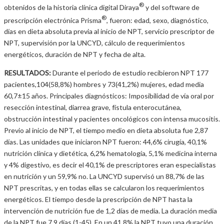
®
obtenidos de la historia clínica digital Diraya
y del software de
®
prescripción electrónica Prisma
, fueron: edad, sexo, diagnóstico,
días en dieta absoluta previa al inicio de NPT, servicio prescriptor de
NPT, supervisión por la UNCYD, cálculo de requerimientos
energéticos, duración de NPT y fecha de alta.
RESULTADOS:
Durante el periodo de estudio recibieron NPT 177
pacientes,104(58,8%) hombres y 73(41,2%) mujeres, edad media
60,7±15 años. Principales diagnósticos: Imposibilidad de vía oral por
resección intestinal, diarrea grave, fístula enterocutánea,
obstrucción intestinal y pacientes oncológicos con intensa mucositis.
Previo al inicio de NPT, el tiempo medio en dieta absoluta fue 2,87
días. Las unidades que iniciaron NPT fueron: 44,6% cirugía, 40,1%
nutrición clínica y dietética, 6,2% hematología, 5,1% medicina interna
y 4% digestivo, es decir el 40,1% de prescriptores eran especialistas
en nutrición y un 59,9% no. La UNCYD supervisó un 88,7% de las
NPT prescritas, y en todas ellas se calcularon los requerimientos
energéticos. El tiempo desde la prescripción de NPT hasta la
intervención de nutrición fue de 1,2 días de media. La duración media
de la NPT fue 7,9 días (1-45). En un 41,8% la NPT tuvo una duración