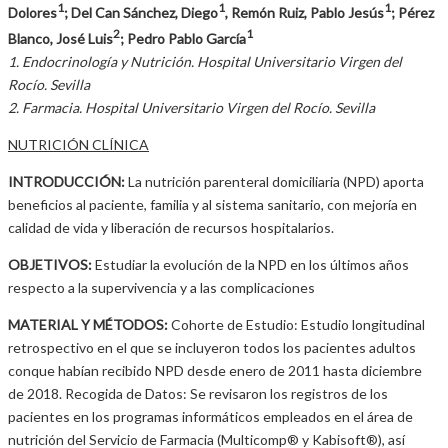
1
1
1
Dolores
; Del Can Sánchez, Diego
, Remón Ruiz, Pablo Jesús
; Pérez
2
1
Blanco, José Luis
; Pedro Pablo García
1. Endocrinología y Nutrición. Hospital Universitario Virgen del
Rocío. Sevilla
2. Farmacia. Hospital Universitario Virgen del Rocío. Sevilla
NUTRICIÓN CLÍNICA
INTRODUCCIÓN:
La nutrición parenteral domiciliaria (NPD) aporta
beneficios al paciente, familia y al sistema sanitario, con mejoría en
calidad de vida y liberación de recursos hospitalarios.
OBJETIVOS:
Estudiar la evolución de la NPD en los últimos años
respecto a la supervivencia y a las complicaciones
MATERIAL Y MÉTODOS:
Cohorte de Estudio: Estudio longitudinal
retrospectivo en el que se incluyeron todos los pacientes adultos
conque habían recibido NPD desde enero de 2011 hasta diciembre
de 2018. Recogida de Datos: Se revisaron los registros de los
pacientes en los programas informáticos empleados en el área de
nutrición del Servicio de Farmacia (Multicomp® y Kabisoft®), así