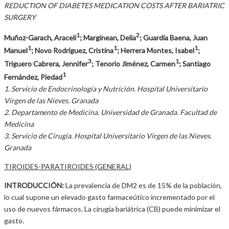
REDUCTION OF DIABETES MEDICATION COSTS AFTER BARIATRIC
SURGERY
1
2
Muñoz-Garach, Araceli
; Marginean, Delia
; Guardia Baena, Juan
1
1
1
Manuel
; Novo Rodríguez, Cristina
; Herrera Montes, Isabel
;
3
1
Triguero Cabrera, Jennifer
; Tenorio Jiménez, Carmen
; Santiago
1
Fernández, Piedad
1. Servicio de Endocrinología y Nutrición. Hospital Universitario
Virgen de las Nieves. Granada
2. Departamento de Medicina. Universidad de Granada. Facultad de
Medicina
3. Servicio de Cirugía. Hospital Universitario Virgen de las Nieves.
Granada
TIROIDES-PARATIROIDES (GENERAL)
INTRODUCCIÓN:
La prevalencia de DM2 es de 15% de la población,
lo cual supone un elevado gasto farmaceútico incrementado por el
uso de nuevos fármacos. La cirugía bariátrica (CB) puede minimizar el
gasto.