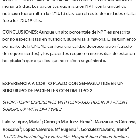
menor a 5 días. Los pacientes que iniciaron NPT con la unidad de
nutrición fueron alta a los 21±13 días, con el resto de unidades el alta
fue a los 23±19 días.
CONCLUSIONES:
Aunque un alto porcentaje de NPT es prescrita
por no especialistas en nutrición, supervisa la mayoría. El seguimiento
por parte de la UNCYD conlleva una calidad de prescripción (cálculo
de requerimientos) y los pacientes requieren menos días de estancia
hospitalaria que aquellos que no reciben seguimiento.
EXPERIENCIA A CORTO PLAZO CON SEMAGLUTIDE EN UN
SUBGRUPO DE PACIENTES CON DM TIPO 2
SHORT-TERM EXPERIENCE WITH SEMAGLUTIDE IN A PATIENT
SUBGROUP WITH DM TYPE 2
1
2
Lainez López, María
; Concejo Martínez, Elena
; Manzanares Córdova,
1
1
3
Rossana
; López Valverde, Mª Eugenia
; González Navarro, Irene
1. UGC Endocrinología y Nutrición. Hospital Juan Ramón Jiménez.