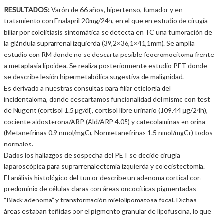
RESULTADOS:
Varón de 66 años, hipertenso, fumador y en
tratamiento con Enalapril 20mg/24h, en el que en estudio de cirugía
biliar por colelitiasis sintomática se detecta en TC una tumoración de
la glándula suprarrenal izquierda (39,2×36,1×41,1mm). Se amplía
estudio con RM donde no se descarta posible feocromocitoma frente
a metaplasia lipoidea. Se realiza posteriormente estudio PET donde
se describe lesión hipermetabólica sugestiva de malignidad.
Es derivado a nuestras consultas para filiar etiología del
incidentaloma, donde descartamos funcionalidad del mismo con test
de Nugent (cortisol 1.5 µg/dl), cortisol libre urinario (109.44 μg/24h),
cociente aldosterona/ARP (Ald/ARP 4.05) y catecolaminas en orina
(Metanefrinas 0.9 nmol/mgCr, Normetanefrinas 1.5 nmol/mgCr) todos
normales.
Dados los hallazgos de sospecha del PET se decide cirugía
laparoscópica para suprarrenalectomía izquierda y colecistectomía.
El análisis histológico del tumor describe un adenoma cortical con
predominio de células claras con áreas oncocíticas pigmentadas
“Black adenoma” y transformación mielolipomatosa focal. Dichas
áreas estaban teñidas por el pigmento granular de lipofuscina, lo que