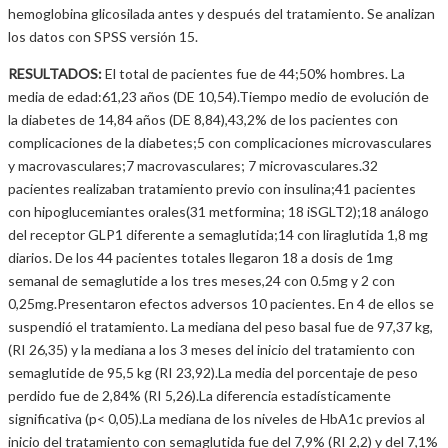
hemoglobina glicosilada antes y después del tratamiento. Se analizan
los datos con SPSS versión 15.
RESULTADOS:
El total de pacientes fue de 44;50% hombres. La
media de edad:61,23 años (DE 10,54).Tiempo medio de evolución de
la diabetes de 14,84 años (DE 8,84),43,2% de los pacientes con
complicaciones de la diabetes;5 con complicaciones microvasculares
y macrovasculares;7 macrovasculares; 7 microvasculares.32
pacientes realizaban tratamiento previo con insulina;41 pacientes
con hipoglucemiantes orales(31 metformina; 18 iSGLT2);18 análogo
del receptor GLP1 diferente a semaglutida;14 con liraglutida 1,8 mg
diarios. De los 44 pacientes totales llegaron 18 a dosis de 1mg
semanal de semaglutide a los tres meses,24 con 0.5mg y 2 con
0,25mg.Presentaron efectos adversos 10 pacientes. En 4 de ellos se
suspendió el tratamiento. La mediana del peso basal fue de 97,37 kg,
(RI 26,35) y la mediana a los 3 meses del inicio del tratamiento con
semaglutide de 95,5 kg (RI 23,92).La media del porcentaje de peso
perdido fue de 2,84% (RI 5,26).La diferencia estadísticamente
significativa (p< 0,05).La mediana de los niveles de HbA1c previos al
inicio del tratamiento con semaglutida fue del 7,9% (RI 2,2) y del 7,1%