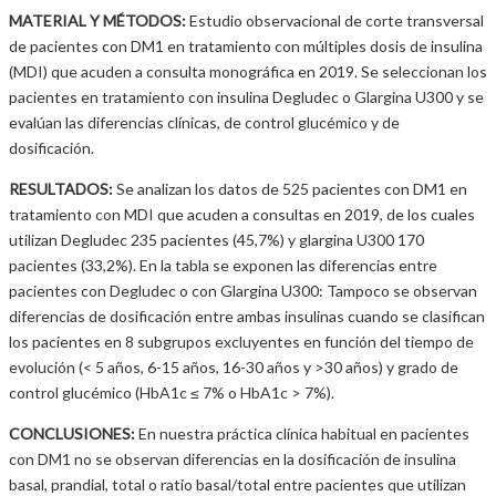
MATERIAL Y MÉTODOS:
Estudio observacional de corte transversal
de pacientes con DM1 en tratamiento con múltiples dosis de insulina
(MDI) que acuden a consulta monográfica en 2019. Se seleccionan los
pacientes en tratamiento con insulina Degludec o Glargina U300 y se
evalúan las diferencias clínicas, de control glucémico y de
dosificación.
RESULTADOS:
Se analizan los datos de 525 pacientes con DM1 en
tratamiento con MDI que acuden a consultas en 2019, de los cuales
utilizan Degludec 235 pacientes (45,7%) y glargina U300 170
pacientes (33,2%). En la tabla se exponen las diferencias entre
pacientes con Degludec o con Glargina U300: Tampoco se observan
diferencias de dosificación entre ambas insulinas cuando se clasifican
los pacientes en 8 subgrupos excluyentes en función del tiempo de
evolución (< 5 años, 6-15 años, 16-30 años y >30 años) y grado de
control glucémico (HbA1c ≤ 7% o HbA1c > 7%).
CONCLUSIONES:
En nuestra práctica clínica habitual en pacientes
con DM1 no se observan diferencias en la dosificación de insulina
basal, prandial, total o ratio basal/total entre pacientes que utilizan