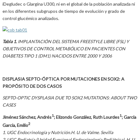
iDegludec o Glargina U300, ni en el global de la población analizada ni
en los diferentes subgrupos de tiempo de evolución y grado de
control glucémico analizados.
Tabla 1.
IMPLANTACIÓN DEL SISTEMA FREESTYLE LIBRE (FSL) Y
OBJETIVOS DE CONTROL METABÓLICO EN PACIENTES CON
DIABETES TIPO 1 (DM1) NACIDOS ENTRE 2000 Y 2006
DISPLASIA SEPTO-ÓPTICA POR MUTACIONES EN SOX2: A
PROPÓSITO DE DOS CASOS
SEPTO-OPTIC DYSPLASIA DUE TO SOX2 MUTATIONS: ABOUT TWO
CASES
1
1
Jiménez Sánchez, Andrés
; Elizondo González, Ruth Lourdes
; García
2
García, Emilio
1. UGC Endocrinología y Nutrición.H. U. de Valme. Sevilla
2. UGC Pediatría (Unidad Funcional Endocrinología Pediátrica). H. U.