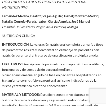
HOSPITALIZED PATIENTS TREATED WITH PARENTERAL
NUTRITION (PN)
Fernández Medina, Beatriz; Vegas Aguilar, Isabel; Montero Madrid,
Natalia; Cornejo-Pareja, Isabel; García Almeida, José Manuel
Hospital Universitario Virgen de la Victoria, Málaga
NUTRICIÓN CLÍNICA
INTRODUCCIÓN:
La valoración nutricional completa por varios tipos
de parámetros resulta fundamental en el manejo de pacientes con
nutrición parenteral al tratarse de una situación patológica aguda.
OBJETIVOS:
Descripción de parámetros antropométricos, analíticos,
funcionales y de composición corporal mediante
bioimpedanciometría-ángulo de fase en pacientes hospitalizados en
tratamiento con nutrición parenteral, así como indicaciones de la
misma y tratamiento dietético concomitante.
MATERIAL Y MÉTODOS:
Estudio retrospectivo, datos a partir de
historia clínica de la valoración y seguimiento nutricional en planta de
hospitalización de 41 pacientes (61% varones) con edad media de