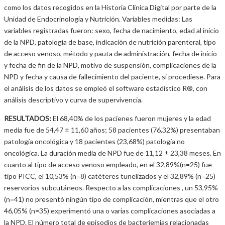
como los datos recogidos en la Historia Clínica Digital por parte de la
Unidad de Endocrinología y Nutrición. Variables medidas: Las
variables registradas fueron: sexo, fecha de nacimiento, edad al inicio
de la NPD, patología de base, indicación de nutrición parenteral, tipo
de acceso venoso, método y pauta de administración, fecha de inicio
y fecha de fin de la NPD, motivo de suspensión, complicaciones de la
NPD y fecha y causa de fallecimiento del paciente, si procediese. Para
el análisis de los datos se empleó el software estadístico R®, con
análisis descriptivo y curva de supervivencia.
RESULTADOS:
El 68,40% de los pacienes fueron mujeres y la edad
media fue de 54,47 ± 11,60 años; 58 pacientes (76,32%) presentaban
patología oncológica y 18 pacientes (23,68%) patología no
oncológica. La duración media de NPD fue de 11,12 ± 23,38 meses. En
cuanto al tipo de acceso venoso empleado, en el 32,89%(n=25) fue
tipo PICC, el 10,53% (n=8) catéteres tunelizados y el 32,89% (n=25)
reservorios subcutáneos. Respecto a las complicaciones , un 53,95%
(n=41) no presentó ningún tipo de complicación, mientras que el otro
46,05% (n=35) experimentó una o varias complicaciones asociadas a
la NPD. El número total de episodios de bacteriemias relacionadas