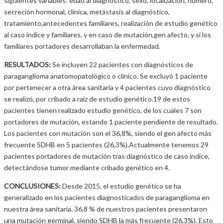
siguientes variables: edad al diagnóstico, sexo, localización, número,
secreción hormonal, clínica, metástasis al diagnóstico,
tratamiento,antecedentes familiares, realización de estudio genético
al caso índice y familiares, y en caso de mutación,gen afecto, y si los
familiares portadores desarrollaban la enfermedad.
RESULTADOS:
Se incluyen 22 pacientes con diagnósticos de
paraganglioma anatomopatológico o clínico. Se excluyó 1 paciente
por pertenecer a otra área sanitaria y 4 pacientes cuyo diagnóstico
se realizó, por cribado a raíz de estudio genético.19 de estos
pacientes tienen realizado estudio genético, de los cuales 7 son
portadores de mutación, estando 1 paciente pendiente de resultado.
Los pacientes con mutación son el 36,8%, siendo el gen afecto más
frecuente SDHB en 5 pacientes (26,3%).Actualmente tenemos 29
pacientes portadores de mutación tras diagnóstico de caso índice,
detectándose tumor mediante cribado genético en 4.
CONCLUSIONES:
Desde 2015, el estudio genético se ha
generalizado en los pacientes diagnosticados de paraganglioma en
nuestra área sanitaria. 36,8 % de nuestros pacientes presentaron
una mutación germinal, siendo SDHB la más frecuente (26,3%). Esto