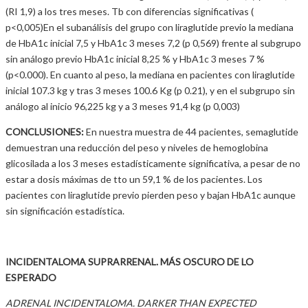
(RI 1,9) a los tres meses. Tb con diferencias significativas (
p<0,005)En el subanálisis del grupo con liraglutide previo la mediana
de HbA1c inicial 7,5 y HbA1c 3 meses 7,2 (p 0,569) frente al subgrupo
sin análogo previo HbA1c inicial 8,25 % y HbA1c 3 meses 7 %
(p<0.000). En cuanto al peso, la mediana en pacientes con liraglutide
inicial 107.3 kg y tras 3 meses 100.6 Kg (p 0.21), y en el subgrupo sin
análogo al inicio 96,225 kg y a 3 meses 91,4 kg (p 0,003)
CONCLUSIONES:
En nuestra muestra de 44 pacientes, semaglutide
demuestran una reducción del peso y niveles de hemoglobina
glicosilada a los 3 meses estadísticamente significativa, a pesar de no
estar a dosis máximas de tto un 59,1 % de los pacientes. Los
pacientes con liraglutide previo pierden peso y bajan HbA1c aunque
sin significación estadística.
INCIDENTALOMA SUPRARRENAL. MÁS OSCURO DE LO
ESPERADO
ADRENAL INCIDENTALOMA. DARKER THAN EXPECTED