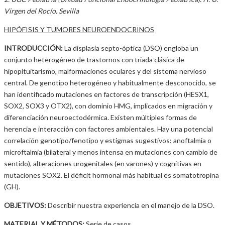
Virgen del Rocío. Sevilla
HIPÓFISIS Y TUMORES NEUROENDOCRINOS
INTRODUCCIÓN:
La displasia septo-óptica (DSO) engloba un
conjunto heterogéneo de trastornos con triada clásica de
hipopituitarismo, malformaciones oculares y del sistema nervioso
central. De genotipo heterogéneo y habitualmente desconocido, se
han identificado mutaciones en factores de transcripción (HESX1,
SOX2, SOX3 y OTX2), con dominio HMG, implicados en migración y
diferenciación neuroectodérmica. Existen múltiples formas de
herencia e interacción con factores ambientales. Hay una potencial
correlación genotipo/fenotipo y estigmas sugestivos: anoftalmia o
microftalmia (bilateral y menos intensa en mutaciones con cambio de
sentido), alteraciones urogenitales (en varones) y cognitivas en
mutaciones SOX2. El déficit hormonal más habitual es somatotropina
(GH).
OBJETIVOS:
Describir nuestra experiencia en el manejo de la DSO.
MATERIAL Y MÉTODOS:
Serie de casos.