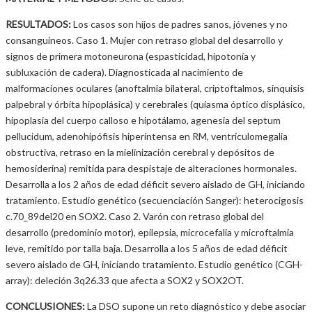
RESULTADOS:
Los casos son hijos de padres sanos, jóvenes y no
consanguíneos. Caso 1. Mujer con retraso global del desarrollo y
signos de primera motoneurona (espasticidad, hipotonía y
subluxación de cadera). Diagnosticada al nacimiento de
malformaciones oculares (anoftalmia bilateral, criptoftalmos, sinquisis
palpebral y órbita hipoplásica) y cerebrales (quiasma óptico displásico,
hipoplasia del cuerpo calloso e hipotálamo, agenesia del septum
pellucidum, adenohipófisis hiperintensa en RM, ventriculomegalia
obstructiva, retraso en la mielinización cerebral y depósitos de
hemosiderina) remitida para despistaje de alteraciones hormonales.
Desarrolla a los 2 años de edad déficit severo aislado de GH, iniciando
tratamiento. Estudio genético (secuenciación Sanger): heterocigosis
c.70_89del20 en SOX2. Caso 2. Varón con retraso global del
desarrollo (predominio motor), epilepsia, microcefalia y microftalmia
leve, remitido por talla baja. Desarrolla a los 5 años de edad déficit
severo aislado de GH, iniciando tratamiento. Estudio genético (CGH-
array): deleción 3q26.33 que afecta a SOX2 y SOX2OT.
CONCLUSIONES:
La DSO supone un reto diagnóstico y debe asociar