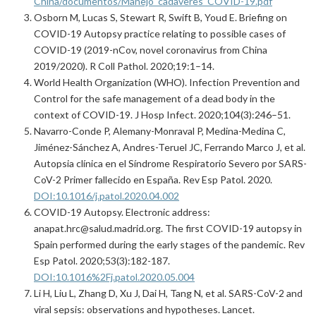
China/documentos/Manejo_cadaveres_COVID-19.pdf
Osborn M, Lucas S, Stewart R, Swift B, Youd E. Briefing on
COVID-19 Autopsy practice relating to possible cases of
COVID-19 (2019-nCov, novel coronavirus from China
2019/2020). R Coll Pathol. 2020;19:1–14.
World Health Organization (WHO). Infection Prevention and
Control for the safe management of a dead body in the
context of COVID-19. J Hosp Infect. 2020;104(3):246–51.
Navarro-Conde P, Alemany-Monraval P, Medina-Medina C,
Jiménez-Sánchez A, Andres-Teruel JC, Ferrando Marco J, et al.
Autopsia clínica en el Síndrome Respiratorio Severo por SARS-
CoV-2 Primer fallecido en España. Rev Esp Patol. 2020.
DOI:10.1016/j.patol.2020.04.002
COVID-19 Autopsy. Electronic address:
anapat.hrc@salud.madrid.org. The first COVID-19 autopsy in
Spain performed during the early stages of the pandemic. Rev
Esp Patol. 2020;53(3):182-187.
DOI:10.1016%2Fj.patol.2020.05.004
Li H, Liu L, Zhang D, Xu J, Dai H, Tang N, et al. SARS-CoV-2 and
viral sepsis: observations and hypotheses. Lancet.