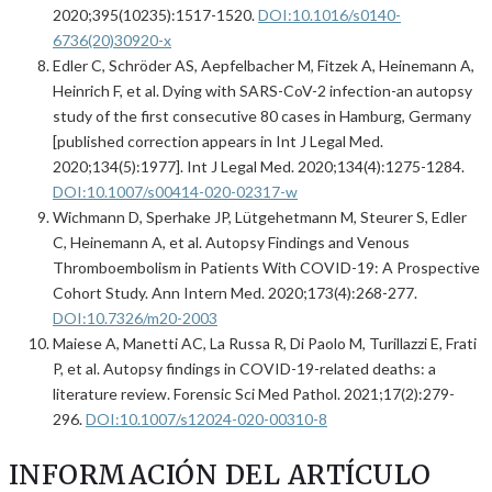
2020;395(10235):1517-1520.
DOI:10.1016/s0140-
6736(20)30920-x
Edler C, Schröder AS, Aepfelbacher M, Fitzek A, Heinemann A,
Heinrich F, et al. Dying with SARS-CoV-2 infection-an autopsy
study of the first consecutive 80 cases in Hamburg, Germany
[published correction appears in Int J Legal Med.
2020;134(5):1977]. Int J Legal Med. 2020;134(4):1275-1284.
DOI:10.1007/s00414-020-02317-w
Wichmann D, Sperhake JP, Lütgehetmann M, Steurer S, Edler
C, Heinemann A, et al. Autopsy Findings and Venous
Thromboembolism in Patients With COVID-19: A Prospective
Cohort Study. Ann Intern Med. 2020;173(4):268-277.
DOI:10.7326/m20-2003
Maiese A, Manetti AC, La Russa R, Di Paolo M, Turillazzi E, Frati
P, et al. Autopsy findings in COVID-19-related deaths: a
literature review. Forensic Sci Med Pathol. 2021;17(2):279-
296.
DOI:10.1007/s12024-020-00310-8
INFORMACIÓN DEL ARTÍCULO