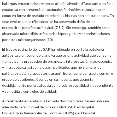
hallazgos encontrados respecto al daño alveolar difuso tanto en fase
exudativa con presencia de acúmulos fibrinoides intraalveolares
como en forma de pseudo-membranas hialinas son contundentes. En
fase evolucionada (fibrótica), se ha observado daño de los
neumocitos por afectación viral. (7,8,9). Sin embargo, también se ha
observado miocarditis linfocitarias hiperagudas y sobreinfecciones
por otros microorganismos (10).
El trabajo rutinario de los SAP ha relegado en parte la patología
autópsica a un segundo plano ya que es una actividad que consume
tiempo por la prosección de órganos, la interpretación macroscópica
y microscópica, así como otras habilidades que no siempre los
patólogos están dispuestos a asumir. Este hecho contrasta con otro
grupo de patólogos, jóvenes en su mayoría, que apuesta
decididamente por la autopsia como sub-especialidad independiente
y sometida a controles de calidad.
Actualmente en Andalucía tan solo dos hospitales tienen una sala
adecuada para un nivel de bioseguridad BSL3: el Hospital
Universitario Reina Sofía de Córdoba (HURS) y el Hospital