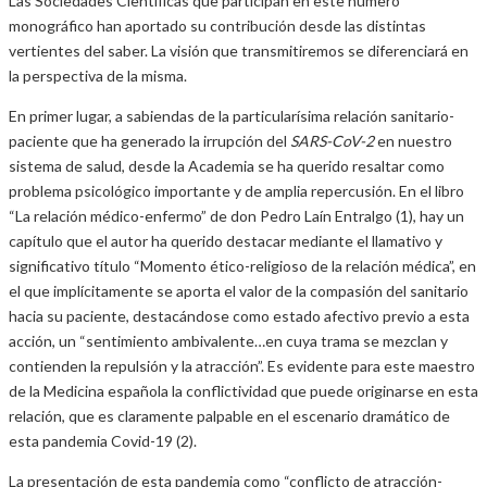
Las Sociedades Científicas que participan en este número
monográfico han aportado su contribución desde las distintas
vertientes del saber. La visión que transmitiremos se diferenciará en
la perspectiva de la misma.
En primer lugar, a sabiendas de la particularísima relación sanitario-
paciente que ha generado la irrupción del
SARS-CoV-2
en nuestro
sistema de salud, desde la Academia se ha querido resaltar como
problema psicológico importante y de amplia repercusión. En el libro
“La relación médico-enfermo” de don Pedro Laín Entralgo (1), hay un
capítulo que el autor ha querido destacar mediante el llamativo y
significativo título “Momento ético-religioso de la relación médica”, en
el que implícitamente se aporta el valor de la compasión del sanitario
hacia su paciente, destacándose como estado afectivo previo a esta
acción, un “sentimiento ambivalente…en cuya trama se mezclan y
contienden la repulsión y la atracción”. Es evidente para este maestro
de la Medicina española la conflictividad que puede originarse en esta
relación, que es claramente palpable en el escenario dramático de
esta pandemia Covid-19 (2).
La presentación de esta pandemia como “conflicto de atracción-