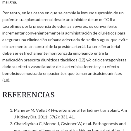
maligna.
Por tanto, en los casos en que se cambie la inmunosupresión de un
paciente trasplantado renal desde un inhibidor de un m-TOR a
tacrolimus por la presencia de edemas severos, es conveniente
incrementar convenientemente la administración de diuréticos para
asegurar una eliminación urinaria adecuada de sodio y agua, que evite
el incremento sin control de la presión arterial. La tensión arterial
debe ser estrechamente monitorizada empleando entre la
medicación prescrita diuréticos tiacídicos (12) y/o calcioantagonistas
dado su efecto vasodilatador de la arteriola aferente y su efecto
beneficioso mostrado en pacientes que toman anticalcineurínicos
(18).
REFERENCIAS
Mangray M, Vella JP. Hypertension after kidney transplant. Am
J Kidney Dis. 2011; 57(2): 331-41.
Chatzikyrkou C, Menne J, Gwinner W, et al. Pathogenesis and
management of hypertension after kidney transplantation. J