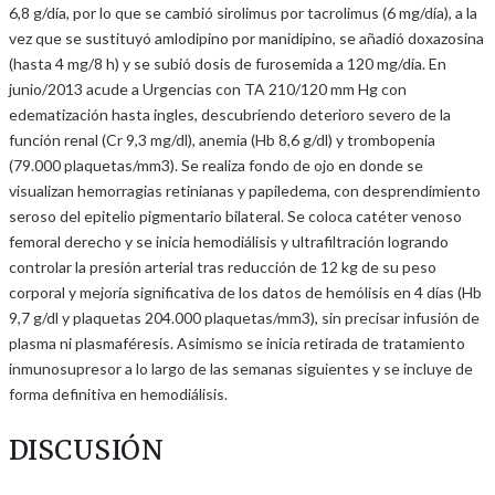
6,8 g/día, por lo que se cambió sirolimus por tacrolimus (6 mg/día), a la
vez que se sustituyó amlodipino por manidipino, se añadió doxazosina
(hasta 4 mg/8 h) y se subió dosis de furosemida a 120 mg/día. En
junio/2013 acude a Urgencias con TA 210/120 mm Hg con
edematización hasta ingles, descubriendo deterioro severo de la
función renal (Cr 9,3 mg/dl), anemia (Hb 8,6 g/dl) y trombopenia
(79.000 plaquetas/mm3). Se realiza fondo de ojo en donde se
visualizan hemorragias retinianas y papiledema, con desprendimiento
seroso del epitelio pigmentario bilateral. Se coloca catéter venoso
femoral derecho y se inicia hemodiálisis y ultrafiltración logrando
controlar la presión arterial tras reducción de 12 kg de su peso
corporal y mejoría significativa de los datos de hemólisis en 4 días (Hb
9,7 g/dl y plaquetas 204.000 plaquetas/mm3), sin precisar infusión de
plasma ni plasmaféresis. Asimismo se inicia retirada de tratamiento
inmunosupresor a lo largo de las semanas siguientes y se incluye de
forma definitiva en hemodiálisis.
DISCUSIÓN