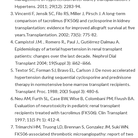
Hypertens. 2011; 29(12): 2283-94.
Vincenti F, Jensik SC, Filo RS, Miller J, Pirsch J. A long-term
comparison of tacrolimus (FK506) and cyclosporine in kidney
transplantation: evidence for improved allograft survival at five
years.Transplantation. 2002; 73(5): 775-82.
Campistol J.M. , Romero R., Paul J., Gutiérrez-Dalmau A.
Epidemiology of arterial hypertension in renal transplant
patients: changes over the last decade. Nephrol Dial
Transplant 2004; 19(Suppl 3): iii62–iii66.
Textor SC, Forman SJ, Bravo EL, Carlson J. De novo accelerated
hypertension during sequential cyclosporine and prednisone
therapy in normotensive bone marrow transplant recipients.
Transplant Proc. 1988; 20(3 Suppl 3): 480-6.
Neu AM, Furth SL, Case BW, Wise B, Colombani PM, Fivush BA.
Evaluation of neurotoxicity in pediatric renal transplant
recipients treated with tacrolimus (FK506). Clin Transplant
1997; 11(5 Pt 1): 412-4.
Trimarchi HM, Truong LD, Brennan S, Gonzalez JM, Suki WN.
FK506-associated thrombotic microangiopathy: report of two