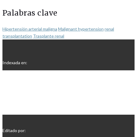
Palabras clave
Hipertensión arterial maligna
Malignant hypertension
renal
transplantation
Trasplante renal
Indexada en:
Editado por: