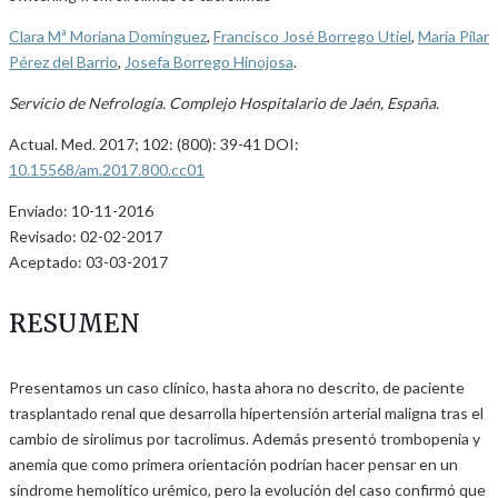
Clara Mª Moriana Domínguez
,
Francisco José Borrego Utiel
,
María Pilar
Pérez del Barrio
,
Josefa Borrego Hinojosa
.
Servicio de Nefrología. Complejo Hospitalario de Jaén, España.
Actual. Med. 2017; 102: (800): 39-41 DOI:
10.15568/am.2017.800.cc01
Enviado: 10-11-2016
Revisado: 02-02-2017
Aceptado: 03-03-2017
RESUMEN
Presentamos un caso clínico, hasta ahora no descrito, de paciente
trasplantado renal que desarrolla hipertensión arterial maligna tras el
cambio de sirolimus por tacrolimus. Además presentó trombopenia y
anemia que como primera orientación podrían hacer pensar en un
síndrome hemolítico urémico, pero la evolución del caso confirmó que