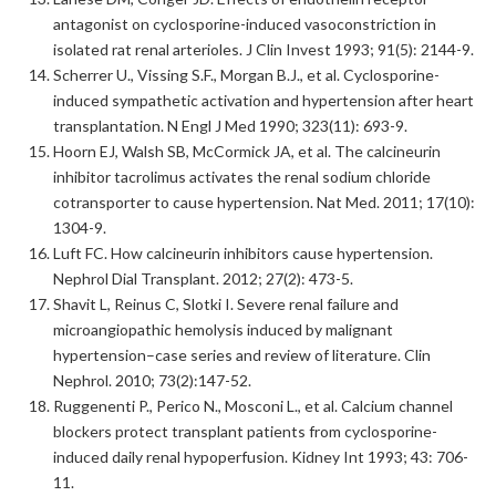
antagonist on cyclosporine-induced vasoconstriction in
isolated rat renal arterioles. J Clin Invest 1993; 91(5): 2144-9.
Scherrer U., Vissing S.F., Morgan B.J., et al. Cyclosporine-
induced sympathetic activation and hypertension after heart
transplantation. N Engl J Med 1990; 323(11): 693-9.
Hoorn EJ, Walsh SB, McCormick JA, et al. The calcineurin
inhibitor tacrolimus activates the renal sodium chloride
cotransporter to cause hypertension. Nat Med. 2011; 17(10):
1304-9.
Luft FC. How calcineurin inhibitors cause hypertension.
Nephrol Dial Transplant. 2012; 27(2): 473-5.
Shavit L, Reinus C, Slotki I. Severe renal failure and
microangiopathic hemolysis induced by malignant
hypertension–case series and review of literature. Clin
Nephrol. 2010; 73(2):147-52.
Ruggenenti P., Perico N., Mosconi L., et al. Calcium channel
blockers protect transplant patients from cyclosporine-
induced daily renal hypoperfusion. Kidney Int 1993; 43: 706-
11.