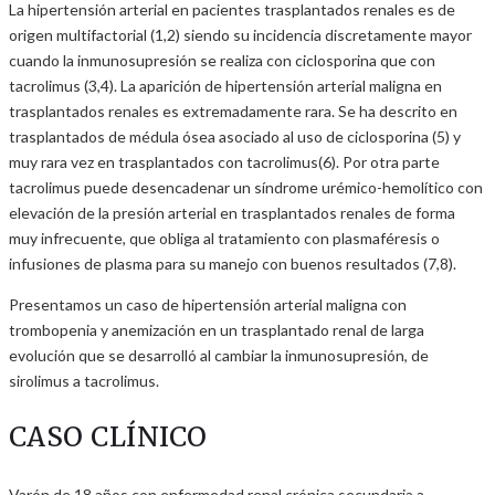
La hipertensión arterial en pacientes trasplantados renales es de
origen multifactorial (1,2) siendo su incidencia discretamente mayor
cuando la inmunosupresión se realiza con ciclosporina que con
tacrolimus (3,4). La aparición de hipertensión arterial maligna en
trasplantados renales es extremadamente rara. Se ha descrito en
trasplantados de médula ósea asociado al uso de ciclosporina (5) y
muy rara vez en trasplantados con tacrolimus(6). Por otra parte
tacrolimus puede desencadenar un síndrome urémico-hemolítico con
elevación de la presión arterial en trasplantados renales de forma
muy infrecuente, que obliga al tratamiento con plasmaféresis o
infusiones de plasma para su manejo con buenos resultados (7,8).
Presentamos un caso de hipertensión arterial maligna con
trombopenia y anemización en un trasplantado renal de larga
evolución que se desarrolló al cambiar la inmunosupresión, de
sirolimus a tacrolimus.
CASO CLÍNICO
Varón de 18 años con enfermedad renal crónica secundaria a