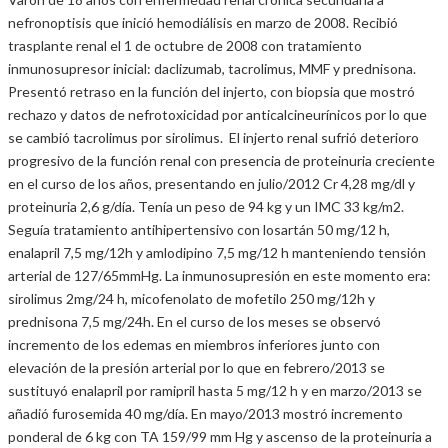
nefronoptisis que inició hemodiálisis en marzo de 2008. Recibió
trasplante renal el 1 de octubre de 2008 con tratamiento
inmunosupresor inicial: daclizumab, tacrolimus, MMF y prednisona.
Presentó retraso en la función del injerto, con biopsia que mostró
rechazo y datos de nefrotoxicidad por anticalcineurínicos por lo que
se cambió tacrolimus por sirolimus. El injerto renal sufrió deterioro
progresivo de la función renal con presencia de proteinuria creciente
en el curso de los años, presentando en julio/2012 Cr 4,28 mg/dl y
proteinuria 2,6 g/día. Tenía un peso de 94 kg y un IMC 33 kg/m2.
Seguía tratamiento antihipertensivo con losartán 50 mg/12 h,
enalapril 7,5 mg/12h y amlodipino 7,5 mg/12 h manteniendo tensión
arterial de 127/65mmHg. La inmunosupresión en este momento era:
sirolimus 2mg/24 h, micofenolato de mofetilo 250 mg/12h y
prednisona 7,5 mg/24h. En el curso de los meses se observó
incremento de los edemas en miembros inferiores junto con
elevación de la presión arterial por lo que en febrero/2013 se
sustituyó enalapril por ramipril hasta 5 mg/12 h y en marzo/2013 se
añadió furosemida 40 mg/día. En mayo/2013 mostró incremento
ponderal de 6 kg con TA 159/99 mm Hg y ascenso de la proteinuria a