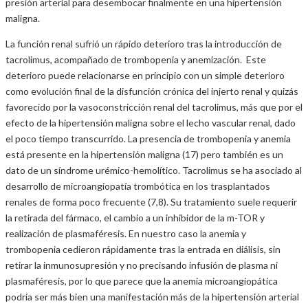
presión arterial para desembocar finalmente en una hipertensión
maligna.
La función renal sufrió un rápido deterioro tras la introducción de
tacrolimus, acompañado de trombopenia y anemización. Este
deterioro puede relacionarse en principio con un simple deterioro
como evolución final de la disfunción crónica del injerto renal y quizás
favorecido por la vasoconstricción renal del tacrolimus, más que por el
efecto de la hipertensión maligna sobre el lecho vascular renal, dado
el poco tiempo transcurrido. La presencia de trombopenia y anemia
está presente en la hipertensión maligna (17) pero también es un
dato de un síndrome urémico-hemolítico. Tacrolimus se ha asociado al
desarrollo de microangiopatía trombótica en los trasplantados
renales de forma poco frecuente (7,8). Su tratamiento suele requerir
la retirada del fármaco, el cambio a un inhibidor de la m-TOR y
realización de plasmaféresis. En nuestro caso la anemia y
trombopenia cedieron rápidamente tras la entrada en diálisis, sin
retirar la inmunosupresión y no precisando infusión de plasma ni
plasmaféresis, por lo que parece que la anemia microangiopática
podría ser más bien una manifestación más de la hipertensión arterial