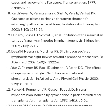
cases and review of the literature. Transplantation. 1999;
67(4):539-44.
Karthikeyan V, Parasuraman R, Shah V, Vera E, Venkat KK.
Outcome of plasma exchange therapy in thrombotic
microangiopathy after renal transplantation. Am J Transplant.
2003; 3(10): 1289-94.
Huber S, Bruns CJ, Schmid G, et al. Inhibition of the mammalian
target of rapamycin impedes lymphangiogenesis. Kidney Int.
2007; 71(8): 771-7.
Desai N, Heenan S, Mortimer PS: Sirolimus-associated
lymphoedema: eight new cases and a proposed mechanism. Br
J Dermatol 2009; 160(6): 1322-6.
Yue G, Edinger RS, Bao HF, Johnson JP, Eaton DC. The effect
of rapamycin on single ENaC channel activity and
phosphorylation in A6 cells. Am J Physiol Cell Physiol 2000;
279(1): C81-8.
Perico N., Ruggenenti P., Gaspari F., et al. Daily renal
hypoperfusion induced by cyclosporine in patients with renal
transplantation. Transplantation 1992; 54(1): 56-60.
Lanese DM, Conger JD. Effects of endothelin receptor