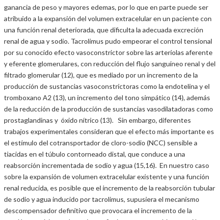
ganancia de peso y mayores edemas, por lo que en parte puede ser
atribuido a la expansión del volumen extracelular en un paciente con
una función renal deteriorada, que dificulta la adecuada excreción
renal de agua y sodio. Tacrolimus pudo empeorar el control tensional
por su conocido efecto vasoconstrictor sobre las arteriolas aferente
y eferente glomerulares, con reducción del flujo sanguíneo renal y del
filtrado glomerular (12), que es mediado por un incremento de la
producción de sustancias vasoconstrictoras como la endotelina y el
tromboxano A2 (13), un incremento del tono simpático (14), además
de la reducción de la producción de sustancias vasodilatadoras como
prostaglandinas y óxido nítrico (13). Sin embargo, diferentes
trabajos experimentales consideran que el efecto más importante es
el estímulo del cotransportador de cloro-sodio (NCC) sensible a
tiacidas en el túbulo contorneado distal, que conduce a una
reabsorción incrementada de sodio y agua (15,16). En nuestro caso
sobre la expansión de volumen extracelular existente y una función
renal reducida, es posible que el incremento de la reabsorción tubular
de sodio y agua inducido por tacrolimus, supusiera el mecanismo
descompensador definitivo que provocara el incremento de la