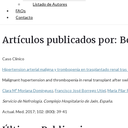
Listado de Autores
FAQs
Contacto
Artículos publicados por: B
Caso Clínico
Hipertension arterial maligna y trombopenia en trasplantado renal tras 
Malignant hypertension and thrombopenia in renal transplant after swi
Clara Mª Moriana Domínguez
,
Francisco José Borrego Utiel
,
María Pilar 
Servicio de Nefrología. Complejo Hospitalario de Jaén, España.
Actual. Med. 2017; 102: (800): 39-41