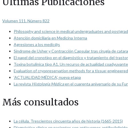
Últimas Publicaciones
Volumen 111. Número 822
Philosophy and science in medical undergraduates and postgrad
Atención domiciliaria en Medicina Interna
Agresiones a los medic@s
Síndrome de Usher y Contracción Capsular tras cirugía de catarat
El papel del cronotipo en el diagnóstico y tratamiento del trasto
Toxina botulínica tipo A1. Un recurso de actualidad coadyuvante
Evaluation of cryopreservation methods for a tissue-engineered 
‘ACTUALIDAD MÉDICA’, nueva etapa
La revista
Histología Médica
en el cuarenta aniversario de su Fu
Más consultados
La célula. Trescientos cincuenta años de historia (1665-2015)
Diagnóstico clínico en pacientes con anticuerpos antifosfolípido