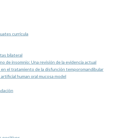
uates curricula
as bilateral
rno de insomnio: Una revisión de la evidencia actual
 en el tratamiento de la disfunción temporomandibular
artificial human oral mucosa model
ndación
s positivos