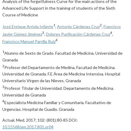
Analysis of the forgetfulness Curve for the main actions of the
Advanced Life Support in the training of students of the Sixth
Course of Medicine
1
2
José Enrique Arriola Infante
,
Antonio Cárdenas Cruz
,
Francisco
3
4
Javier Gómez Jiménez
,
Dolores Purificación Cárdenas Cruz
,
4
Francisco Manuel Parrilla Ruiz
1
Alumno de Sexto de Grado. Facultad de Medicina. Universidad de
Granada
2
Profesor del Departamento de Medina. Facultad de Medicina.
Universidad de Granada. F.E Área de Medicina Intensiva. Hospital
Universitario Virgen de las Nieves. Granada
3
Profesor Titular de Universidad. Departamento de Medicina.
Universidad de Granada
4
Especialista Medicina Familiar y Comunitaria. Facultativo de
Urgencias. Hospital de Guadix. Granada
Actual. Med. 2017; 102: (801):80-85 DOI:
10.15568/am.2017.801.or04