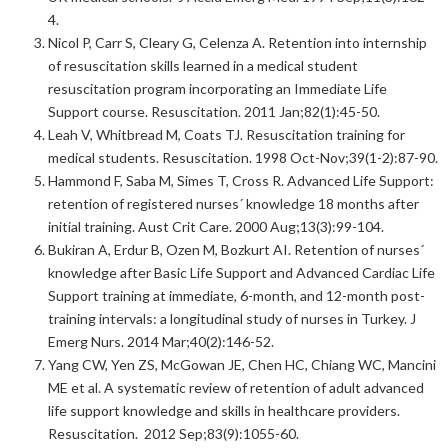
4.
Nicol P, Carr S, Cleary G, Celenza A. Retention into internship
of resuscitation skills learned in a medical student
resuscitation program incorporating an Immediate Life
Support course. Resuscitation. 2011 Jan;82(1):45-50.
Leah V, Whitbread M, Coats TJ. Resuscitation training for
medical students. Resuscitation. 1998 Oct-Nov;39(1-2):87-90.
Hammond F, Saba M, Simes T, Cross R. Advanced Life Support:
retention of registered nurses´ knowledge 18 months after
initial training. Aust Crit Care. 2000 Aug;13(3):99-104.
Bukiran A, Erdur B, Ozen M, Bozkurt AI. Retention of nurses´
knowledge after Basic Life Support and Advanced Cardiac Life
Support training at immediate, 6-month, and 12-month post-
training intervals: a longitudinal study of nurses in Turkey. J
Emerg Nurs. 2014 Mar;40(2):146-52.
Yang CW, Yen ZS, McGowan JE, Chen HC, Chiang WC, Mancini
ME et al. A systematic review of retention of adult advanced
life support knowledge and skills in healthcare providers.
Resuscitation. 2012 Sep;83(9):1055-60.