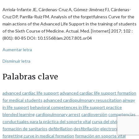
Arriola-Infante JE, Cárdenas-Cruz A, Gómez-Jiménez FJ, Cárdenas-
Cruz DP, Parrilla-Ruiz FM. Analysis of the forgetfulness Curve for the
main actions of the Advanced Life Support in the training of students
of the Sixth Course of Medicine. Actual. Med. [Internet] 2017; 102 :
(801): 80-85 DOI: 10.15568/am.2017.801.or04
Aumentar letra
Disminuir letra
Palabras clave
advanced cardiac life support
advanced cardiac life support formation
for medical students
advanced cardiopulmonary resuscitation
airway
in life support
behavioral competences in life support practice
blended learning
cardiopulmonary arrest
cardioversión
competencias
conductuales para la práctica del soporte vital
curva del olvido en la
formación de sanitarios
defibrillation
desfibrilación
electronic learning
forgetting curve in medical formation
formación en soporte vital