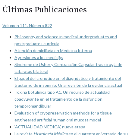
Últimas Publicaciones
Volumen 111. Número 822
Philosophy and science in medical undergraduates and
postgraduates curricula
Atención domiciliaria en Medicina Interna
Agresiones a los medic@s
Síndrome de Usher y Contracción Capsular tras cirugía de
cataratas bilateral
El papel del cronotipo en el diagnóstico y tratamiento del
trastorno de insomnio: Una revisión de la evidencia actual
Toxina botulínica tipo A1. Un recurso de actualidad
coadyuvante en el tratamiento de la disfunción
temporomandibular
Evaluation of cryopreservation methods for a tissue-
engineered artificial human oral mucosa model
‘ACTUALIDAD MÉDICA’, nueva etapa
La revista
Histología Médica
en el cuarenta aniversario de su