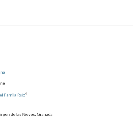
ina
ine
4
 Parrilla Ruiz
irgen de las Nieves. Granada