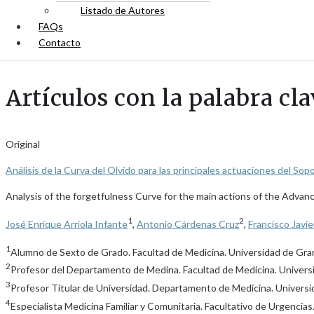
Listado de Autores
FAQs
Contacto
Artículos con la palabra cla
Original
Análisis de la Curva del Olvido para las principales actuaciones del S
Analysis of the forgetfulness Curve for the main actions of the Advanc
1
2
José Enrique Arriola Infante
,
Antonio Cárdenas Cruz
,
Francisco Javi
1
Alumno de Sexto de Grado. Facultad de Medicina. Universidad de Gr
2
Profesor del Departamento de Medina. Facultad de Medicina. Universid
3
Profesor Titular de Universidad. Departamento de Medicina. Univers
4
Especialista Medicina Familiar y Comunitaria. Facultativo de Urgencia