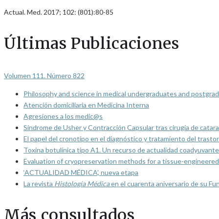
Actual. Med. 2017; 102: (801):80-85
Últimas Publicaciones
Volumen 111. Número 822
Philosophy and science in medical undergraduates and postgrad
Atención domiciliaria en Medicina Interna
Agresiones a los medic@s
Síndrome de Usher y Contracción Capsular tras cirugía de catarat
El papel del cronotipo en el diagnóstico y tratamiento del trasto
Toxina botulínica tipo A1. Un recurso de actualidad coadyuvante
Evaluation of cryopreservation methods for a tissue-engineered 
‘ACTUALIDAD MÉDICA’, nueva etapa
La revista
Histología Médica
en el cuarenta aniversario de su Fu
Más consultados