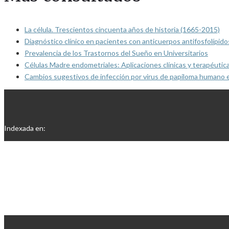
La célula. Trescientos cincuenta años de historia (1665-2015)
Diagnóstico clínico en pacientes con anticuerpos antifosfolípido
Prevalencia de los Trastornos del Sueño en Universitarios
Células Madre endometriales: Aplicaciones clínicas y terapéutic
Cambios sugestivos de infección por virus de papiloma humano 
Indexada en: