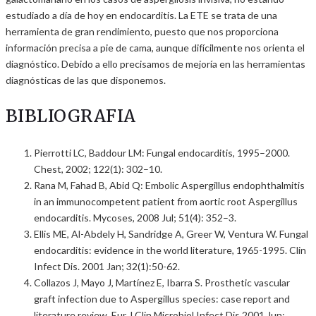
estudiado a día de hoy en endocarditis. La ETE se trata de una
herramienta de gran rendimiento, puesto que nos proporciona
información precisa a pie de cama, aunque difícilmente nos orienta el
diagnóstico. Debido a ello precisamos de mejoría en las herramientas
diagnósticas de las que disponemos.
BIBLIOGRAFIA
Pierrotti LC, Baddour LM: Fungal endocarditis, 1995–2000.
Chest, 2002; 122(1): 302–10.
Rana M, Fahad B, Abid Q: Embolic Aspergillus endophthalmitis
in an immunocompetent patient from aortic root Aspergillus
endocarditis. Mycoses, 2008 Jul; 51(4): 352–3.
Ellis ME, Al-Abdely H, Sandridge A, Greer W, Ventura W. Fungal
endocarditis: evidence in the world literature, 1965-1995. Clin
Infect Dis. 2001 Jan; 32(1):50-62.
Collazos J, Mayo J, Martínez E, Ibarra S. Prosthetic vascular
graft infection due to Aspergillus species: case report and
literature review. Eur J Clin Microbiol Infect Dis 2001 Jun;