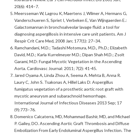
20(6): 414–7.
Meersseman W, Lagrou K, Maertens J, Wilmer A, Hermans G,
Vanderschueren S, Spriet I, Verbeken E, Van Wijngaerden E.:
Galactomannan in bronchoalveolar lavage fluid: a tool for
diagnosing aspergillosis in intensive care unit patients. Am J
Respir Crit Care Med, 2008 Jan; 177(1): 27–34.
Ramchandani, M.D.; Tadashi Motomura, M.D., Ph.D.; Elizabeth
David, M.D.; Karla Kurrelmeyer M.D.; Dipan Shah M.D.; Zsolt
Garami, M.D: Fungal Mycotic Vegetation in the Ascending
Aorta. Cardiovasc Journal: 2011; 7(2): 41-45.
Jared Oyama A, Linda Zhou A, Seema A. Mehta B, Anna R.
Laury C, John S. Tsakonas A, Hillel Laks D: Aspergillus
fumigatus vegetation of a prosthetic aortic root graft with
mycotic aneurysm and subarachnoid hemorrhage.
International Journal of Infectious Diseases 2013 Sep; 17
(9):773–76.
Domenico Calcaterra, MD, Mohammad Bashir, MD, and Michael
P. Gailey, DO. Ascending Aortic Graft Thrombosis and Diffuse
Embolization From Early Endoluminal Aspergillus Infection. The