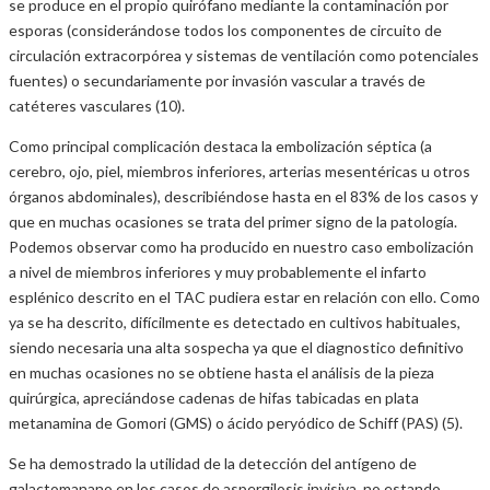
se produce en el propio quirófano mediante la contaminación por
esporas (considerándose todos los componentes de circuito de
circulación extracorpórea y sistemas de ventilación como potenciales
fuentes) o secundariamente por invasión vascular a través de
catéteres vasculares (10).
Como principal complicación destaca la embolización séptica (a
cerebro, ojo, piel, miembros inferiores, arterias mesentéricas u otros
órganos abdominales), describiéndose hasta en el 83% de los casos y
que en muchas ocasiones se trata del primer signo de la patología.
Podemos observar como ha producido en nuestro caso embolización
a nivel de miembros inferiores y muy probablemente el infarto
esplénico descrito en el TAC pudiera estar en relación con ello. Como
ya se ha descrito, difícilmente es detectado en cultivos habituales,
siendo necesaria una alta sospecha ya que el diagnostico definitivo
en muchas ocasiones no se obtiene hasta el análisis de la pieza
quirúrgica, apreciándose cadenas de hifas tabicadas en plata
metanamina de Gomori (GMS) o ácido peryódico de Schiff (PAS) (5).
Se ha demostrado la utilidad de la detección del antígeno de
galactomanano en los casos de aspergilosis invisiva, no estando