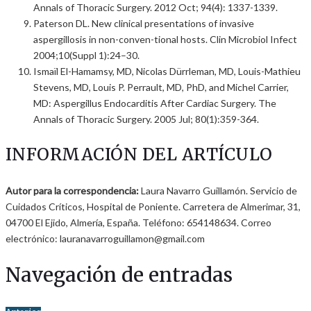
Annals of Thoracic Surgery. 2012 Oct; 94(4): 1337-1339.
Paterson DL. New clinical presentations of invasive
aspergillosis in non-conven-tional hosts. Clin Microbiol Infect
2004;10(Suppl 1):24–30.
Ismaïl El-Hamamsy, MD, Nicolas Dürrleman, MD, Louis-Mathieu
Stevens, MD, Louis P. Perrault, MD, PhD, and Michel Carrier,
MD: Aspergillus Endocarditis After Cardiac Surgery. The
Annals of Thoracic Surgery. 2005 Jul; 80(1):359-364.
INFORMACIÓN DEL ARTÍCULO
Autor para la correspondencia:
Laura Navarro Guillamón. Servicio de
Cuidados Críticos, Hospital de Poniente. Carretera de Almerimar, 31,
04700 El Ejido, Almería, España. Teléfono: 654148634. Correo
electrónico: lauranavarroguillamon@gmail.com
Navegación de entradas