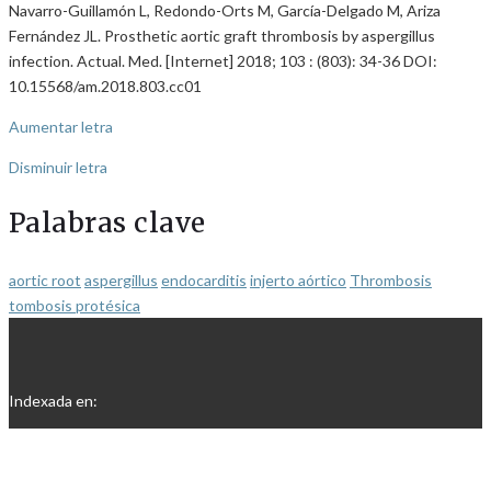
Navarro-Guillamón L, Redondo-Orts M, García-Delgado M, Ariza
Fernández JL. Prosthetic aortic graft thrombosis by aspergillus
infection. Actual. Med. [Internet] 2018; 103 : (803): 34-36 DOI:
10.15568/am.2018.803.cc01
Aumentar letra
Disminuir letra
Palabras clave
aortic root
aspergillus
endocarditis
injerto aórtico
Thrombosis
tombosis protésica
Indexada en: