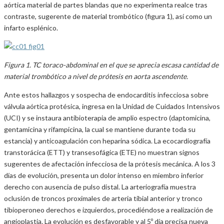
aórtica material de partes blandas que no experimenta realce tras
contraste, sugerente de material trombótico (figura 1), así como un
infarto esplénico.
Figura 1. TC toraco-abdominal en el que se aprecia escasa cantidad de
material trombótico a nivel de prótesis en aorta ascendente.
Ante estos hallazgos y sospecha de endocarditis infecciosa sobre
válvula aórtica protésica, ingresa en la Unidad de Cuidados Intensivos
(UCI) y se instaura antibioterapia de amplio espectro (daptomicina,
gentamicina y rifampicina, la cual se mantiene durante toda su
estancia) y anticoagulación con heparina sódica. La ecocardiografía
transtorácica (ETT) y transesofágica (ETE) no muestran signos
sugerentes de afectación infecciosa de la prótesis mecánica. A los 3
días de evolución, presenta un dolor intenso en miembro inferior
derecho con ausencia de pulso distal. La arteriografía muestra
oclusión de troncos proximales de arteria tibial anterior y tronco
tibioperoneo derechos e izquierdos, procediéndose a realización de
angioplastia. La evolución es desfavorable y al 5º día precisa nueva