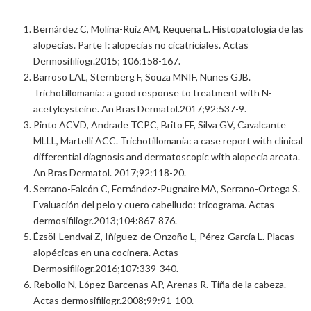
Bernárdez C, Molina-Ruiz AM, Requena L. Histopatología de las
alopecias. Parte I: alopecias no cicatriciales. Actas
Dermosifiliogr.2015; 106:158-167.
Barroso LAL, Sternberg F, Souza MNIF, Nunes GJB.
Trichotillomania: a good response to treatment with N-
acetylcysteine. An Bras Dermatol.2017;92:537-9.
Pinto ACVD, Andrade TCPC, Brito FF, Silva GV, Cavalcante
MLLL, Martelli ACC. Trichotillomania: a case report with clinical
differential diagnosis and dermatoscopic with alopecia areata.
An Bras Dermatol. 2017;92:118-20.
Serrano-Falcón C, Fernández-Pugnaire MA, Serrano-Ortega S.
Evaluación del pelo y cuero cabelludo: tricograma. Actas
dermosifiliogr.2013;104:867-876.
Ézsöl-Lendvai Z, Iñiguez-de Onzoño L, Pérez-García L. Placas
alopécicas en una cocinera. Actas
Dermosifiliogr.2016;107:339-340.
Rebollo N, López-Barcenas AP, Arenas R. Tiña de la cabeza.
Actas dermosifiliogr.2008;99:91-100.