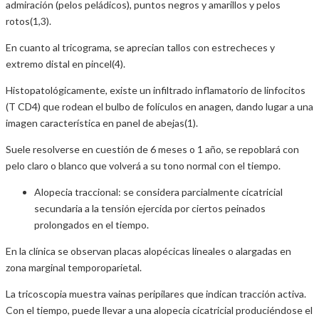
admiración (pelos peládicos), puntos negros y amarillos y pelos
rotos(1,3).
En cuanto al tricograma, se aprecian tallos con estrecheces y
extremo distal en pincel(4).
Histopatológicamente, existe un infiltrado inflamatorio de linfocitos
(T CD4) que rodean el bulbo de folículos en anagen, dando lugar a una
imagen característica en panel de abejas(1).
Suele resolverse en cuestión de 6 meses o 1 año, se repoblará con
pelo claro o blanco que volverá a su tono normal con el tiempo.
Alopecia traccional: se considera parcialmente cicatricial
secundaria a la tensión ejercida por ciertos peinados
prolongados en el tiempo.
En la clínica se observan placas alopécicas lineales o alargadas en
zona marginal temporoparietal.
La tricoscopia muestra vainas peripilares que indican tracción activa.
Con el tiempo, puede llevar a una alopecia cicatricial produciéndose el