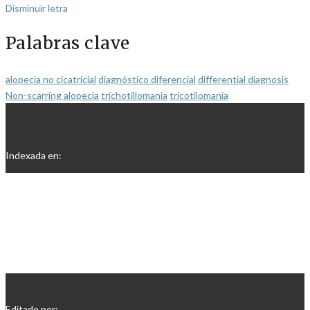
Disminuir letra
Palabras clave
alopecia no cicatricial
diagnóstico diferencial
differential diagnosis
Non-scarring alopecia
trichotillomania
tricotilomanía
Indexada en:
Editado por: