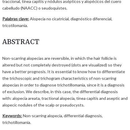
traccional, tinea capitis y nódulos asépticos y alopécicos del cuero
cabelludo (NAACC) o seudoquistes.
Palabras clave:
Alopecia no cicatricial, diagnóstico diferencial,
tricotilomanía.
ABSTRACT
Non-scarring alopecias are reversible, in which the hair follicle is
altered but not completely destroyed (dots are visualized) so they
have a better prognosis. It is essential to know how to differentiate
the trichoscopic and trichogram characteristics of non-scarring
alopecias in order to diagnose trichotillomania, since it is a diagnosis
of exclusion. We describe, in this case, the differential diagnosis
with: alopecia areata, tractional alopecia, tinea capitis and aseptic and
alopecic nodules of the scalp or pseudocysts.
Keywords:
Non-scarring alopecia, differential diagnosis,
trichotillomania.