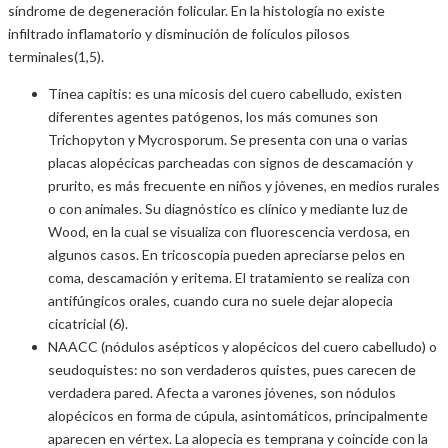
síndrome de degeneración folicular. En la histología no existe
infiltrado inflamatorio y disminución de folículos pilosos
terminales(1,5).
Tinea capitis: es una micosis del cuero cabelludo, existen
diferentes agentes patógenos, los más comunes son
Trichopyton y Mycrosporum. Se presenta con una o varias
placas alopécicas parcheadas con signos de descamación y
prurito, es más frecuente en niños y jóvenes, en medios rurales
o con animales. Su diagnóstico es clínico y mediante luz de
Wood, en la cual se visualiza con fluorescencia verdosa, en
algunos casos. En tricoscopia pueden apreciarse pelos en
coma, descamación y eritema. El tratamiento se realiza con
antifúngicos orales, cuando cura no suele dejar alopecia
cicatricial (6).
NAACC (nódulos asépticos y alopécicos del cuero cabelludo) o
seudoquistes: no son verdaderos quistes, pues carecen de
verdadera pared. Afecta a varones jóvenes, son nódulos
alopécicos en forma de cúpula, asintomáticos, principalmente
aparecen en vértex. La alopecia es temprana y coincide con la