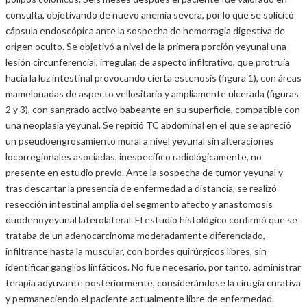
consulta, objetivando de nuevo anemia severa, por lo que se solicitó
cápsula endoscópica ante la sospecha de hemorragia digestiva de
origen oculto. Se objetivó a nivel de la primera porción yeyunal una
lesión circunferencial, irregular, de aspecto infiltrativo, que protruía
hacia la luz intestinal provocando cierta estenosis (figura 1), con áreas
mamelonadas de aspecto vellositario y ampliamente ulcerada (figuras
2 y 3), con sangrado activo babeante en su superficie, compatible con
una neoplasia yeyunal. Se repitió TC abdominal en el que se apreció
un pseudoengrosamiento mural a nivel yeyunal sin alteraciones
locorregionales asociadas, inespecífico radiológicamente, no
presente en estudio previo. Ante la sospecha de tumor yeyunal y
tras descartar la presencia de enfermedad a distancia, se realizó
resección intestinal amplia del segmento afecto y anastomosis
duodenoyeyunal laterolateral. El estudio histológico confirmó que se
trataba de un adenocarcinoma moderadamente diferenciado,
infiltrante hasta la muscular, con bordes quirúrgicos libres, sin
identificar ganglios linfáticos. No fue necesario, por tanto, administrar
terapia adyuvante posteriormente, considerándose la cirugía curativa
y permaneciendo el paciente actualmente libre de enfermedad.