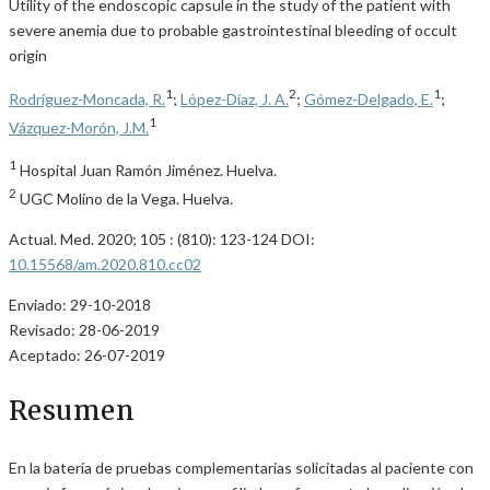
Utility of the endoscopic capsule in the study of the patient with
severe anemia due to probable gastrointestinal bleeding of occult
origin
1
2
1
Rodríguez-Moncada, R.
;
López-Díaz, J. A.
;
Gómez-Delgado, E.
;
1
Vázquez-Morón, J.M.
1
Hospital Juan Ramón Jiménez. Huelva.
2
UGC Molino de la Vega. Huelva.
Actual. Med. 2020; 105 : (810): 123-124 DOI:
10.15568/am.2020.810.cc02
Enviado: 29-10-2018
Revisado: 28-06-2019
Aceptado: 26-07-2019
Resumen
En la batería de pruebas complementarias solicitadas al paciente con