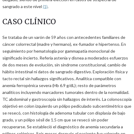
sangrado a este nivel
(1)
.
CASO CLÍNICO
Se trataba de un varón de 59 años con antecedentes familiares de
cáncer colorrectal (madre y hermano), ex-fumador e hipertenso. En
seguimiento por hematología por gammapatía monoclonal de
significado incierto. Refería astenia y disnea a moderados esfuerzos
de dos meses de evolución, sin síndrome constitucional, cambio de
hábito intestinal ni datos de sangrado digestivo. Exploración física y
tacto rectal sin hallazgos significativos. Analítica compatible con
anemia ferropénica severa (Hb 6.9 g/dL); resto de parámetros
analíticos incluyendo marcadores tumorales dentro de la normalidad.
TC abdominal y gastroscopia sin hallazgos de interés. La colonoscopia
objetivó en colon izquierdo un pólipo pediculado subcentimétrico que
se resecó, con histología de adenoma tubular con displasia de bajo
grado, y un pólipo sésil de 1.5 cm que se resecó sin poder
recuperarse. Se estableció el diagnóstico de anemia secundaria a
pólipos colónicos. Seis meses después el paciente fue valorado en