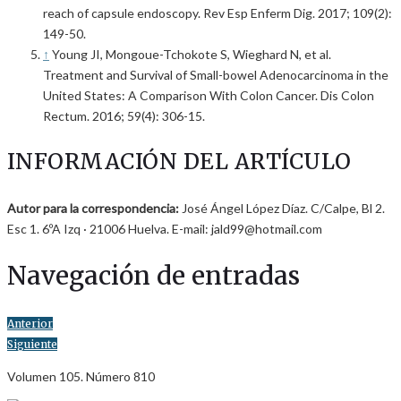
reach of capsule endoscopy. Rev Esp Enferm Dig. 2017; 109(2):
149-50.
↑
Young JI, Mongoue-Tchokote S, Wieghard N, et al.
Treatment and Survival of Small-bowel Adenocarcinoma in the
United States: A Comparison With Colon Cancer. Dis Colon
Rectum. 2016; 59(4): 306-15.
INFORMACIÓN DEL ARTÍCULO
Autor para la correspondencia:
José Ángel López Díaz. C/Calpe, Bl 2.
Esc 1. 6ºA Izq · 21006 Huelva. E-mail: jald99@hotmail.com
Navegación de entradas
Anterior
Siguiente
Volumen 105. Número 810