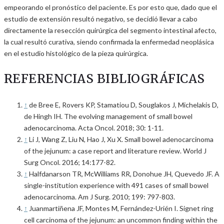
empeorando el pronóstico del paciente. Es por esto que, dado que el
estudio de extensión resultó negativo, se decidió llevar a cabo
directamente la resección quirúrgica del segmento intestinal afecto,
la cual resultó curativa, siendo confirmada la enfermedad neoplásica
en el estudio histológico de la pieza quirúrgica.
REFERENCIAS BIBLIOGRÁFICAS
↑
de Bree E, Rovers KP, Stamatiou D, Souglakos J, Michelakis D,
de Hingh IH. The evolving management of small bowel
adenocarcinoma. Acta Oncol. 2018; 30: 1-11.
↑
Li J, Wang Z, Liu N, Hao J, Xu X. Small bowel adenocarcinoma
of the jejunum: a case report and literature review. World J
Surg Oncol. 2016; 14:177-82.
↑
Halfdanarson TR, McWilliams RR, Donohue JH, Quevedo JF. A
single-institution experience with 491 cases of small bowel
adenocarcinoma. Am J Surg. 2010; 199: 797-803.
↑
Juanmartiñena JF, Montes M, Fernández-Urién I. Signet ring
cell carcinoma of the jejunum: an uncommon finding within the