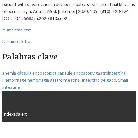
patient with severe anemia due to probable gastrointestinal bleeding
of occult origin. Actual. Med. [Internet] 2020; 105 : (810): 123-124
DOI: 10.15568/am.2020.810.cc02
Aumentar letra
Disminuir letra
Palabras clave
anemia
cápsula endoscópica
capsule endoscopy
gastrointestinal
Hemorrhage
hemorragia gastrointestinal
Intestino delgado.
Small
intestine
Indexada en: