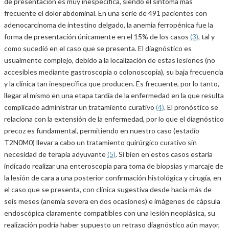
de presentación es muy inespecífica, siendo el síntoma más
frecuente el dolor abdominal. En una serie de 491 pacientes con
adenocarcinoma de intestino delgado, la anemia ferropénica fue la
forma de presentación únicamente en el 15% de los casos
(3)
, tal y
como sucedió en el caso que se presenta. El diagnóstico es
usualmente complejo, debido a la localización de estas lesiones (no
accesibles mediante gastroscopia o colonoscopia), su baja frecuencia
y la clínica tan inespecífica que producen. Es frecuente, por lo tanto,
llegar al mismo en una etapa tardía de la enfermedad en la que resulta
complicado administrar un tratamiento curativo
(4)
. El pronóstico se
relaciona con la extensión de la enfermedad, por lo que el diagnóstico
precoz es fundamental, permitiendo en nuestro caso (estadío
T2N0M0) llevar a cabo un tratamiento quirúrgico curativo sin
necesidad de terapia adyuvante
(5)
. Si bien en estos casos estaría
indicado realizar una enteroscopia para toma de biopsias y marcaje de
la lesión de cara a una posterior confirmación histológica y cirugía, en
el caso que se presenta, con clínica sugestiva desde hacía más de
seis meses (anemia severa en dos ocasiones) e imágenes de cápsula
endoscópica claramente compatibles con una lesión neoplásica, su
realización podría haber supuesto un retraso diagnóstico aún mayor,