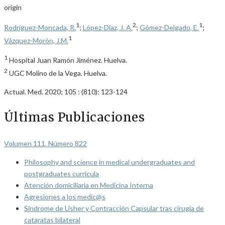
origin
1
2
1
Rodríguez-Moncada, R.
;
López-Díaz, J. A.
;
Gómez-Delgado, E.
;
1
Vázquez-Morón, J.M.
1
Hospital Juan Ramón Jiménez. Huelva.
2
UGC Molino de la Vega. Huelva.
Actual. Med. 2020; 105 : (810): 123-124
Últimas Publicaciones
Volumen 111. Número 822
Philosophy and science in medical undergraduates and
postgraduates curricula
Atención domiciliaria en Medicina Interna
Agresiones a los medic@s
Síndrome de Usher y Contracción Capsular tras cirugía de
cataratas bilateral