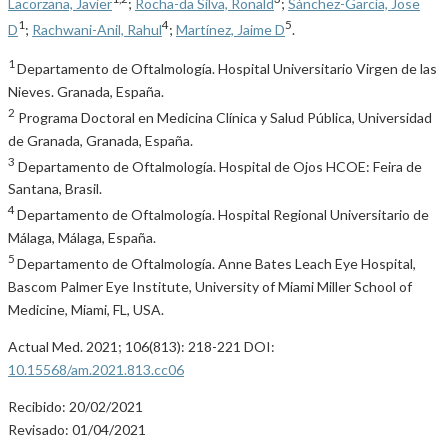
Lacorzana, Javier
;
Rocha-da Silva, Ronald
;
Sánchez-García, Jose
1
4
5
D
;
Rachwani-Anil, Rahul
;
Martínez, Jaime D
.
1
Departamento de Oftalmología. Hospital Universitario Virgen de las
Nieves. Granada, España.
2
Programa Doctoral en Medicina Clínica y Salud Pública, Universidad
de Granada, Granada, España.
3
Departamento de Oftalmología. Hospital de Ojos HCOE: Feira de
Santana, Brasil.
4
Departamento de Oftalmología. Hospital Regional Universitario de
Málaga, Málaga, España.
5
Departamento de Oftalmología. Anne Bates Leach Eye Hospital,
Bascom Palmer Eye Institute, University of Miami Miller School of
Medicine, Miami, FL, USA.
Actual Med. 2021; 106(813): 218-221 DOI:
10.15568/am.2021.813.cc06
Recibido: 20/02/2021
Revisado: 01/04/2021