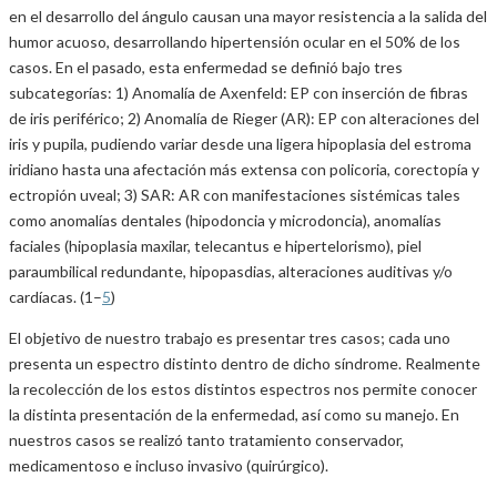
en el desarrollo del ángulo causan una mayor resistencia a la salida del
humor acuoso, desarrollando hipertensión ocular en el 50% de los
casos. En el pasado, esta enfermedad se definió bajo tres
subcategorías: 1) Anomalía de Axenfeld: EP con inserción de fibras
de iris periférico; 2) Anomalía de Rieger (AR): EP con alteraciones del
iris y pupila, pudiendo variar desde una ligera hipoplasia del estroma
iridiano hasta una afectación más extensa con policoria, corectopía y
ectropión uveal; 3) SAR: AR con manifestaciones sistémicas tales
como anomalías dentales (hipodoncia y microdoncia), anomalías
faciales (hipoplasia maxilar, telecantus e hipertelorismo), piel
paraumbilical redundante, hipopasdias, alteraciones auditivas y/o
cardíacas. (1–
5
)
El objetivo de nuestro trabajo es presentar tres casos; cada uno
presenta un espectro distinto dentro de dicho síndrome. Realmente
la recolección de los estos distintos espectros nos permite conocer
la distinta presentación de la enfermedad, así como su manejo. En
nuestros casos se realizó tanto tratamiento conservador,
medicamentoso e incluso invasivo (quirúrgico).