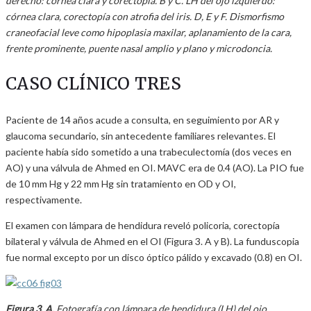
derecho: córnea clara y corectopía. B y C. LH del ojo izquierdo:
córnea clara, corectopía con atrofia del iris. D, E y F. Dismorfismo
craneofacial leve como hipoplasia maxilar, aplanamiento de la cara,
frente prominente, puente nasal amplio y plano y microdoncia.
CASO CLÍNICO TRES
Paciente de 14 años acude a consulta, en seguimiento por AR y
glaucoma secundario, sin antecedente familiares relevantes. El
paciente había sido sometido a una trabeculectomía (dos veces en
AO) y una válvula de Ahmed en OI. MAVC era de 0.4 (AO). La PIO fue
de 10 mm Hg y 22 mm Hg sin tratamiento en OD y OI,
respectivamente.
El examen con lámpara de hendidura reveló policoria, corectopía
bilateral y válvula de Ahmed en el OI (Figura 3. A y B). La funduscopia
fue normal excepto por un disco óptico pálido y excavado (0.8) en OI.
Figura 3. A.
Fotografía con lámpara de hendidura (LH) del ojo