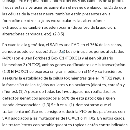
subsiguiente EP, inserción anormal del iris y los cambios de la pupila.
Todas estas alteraciones aumentan el riesgo de glaucoma. Dado que
las células de la cresta neural también están presentes en la
formación de otros tejidos extraoculares, las alteraciones
extraoculares también pueden ocurrir (deterioro de la audición,
alteraciones cardiacas, etc). (2,3,5)
En cuanto a la genética, el SAR es una EAD en el 75% de los casos,
aunque puede ser esporádica. (3,
6
) Los principales genes afectados
(40%) son el gen Forkhead-Box C1 (FOXC1) y el gen pituitario
Homeobox 2 (PITX2), ambos genes codificadores de la transcripción.
(1,3) El FOXC1 se expresa en gran medida en el MP y su función es
asegurar la estabilidad de la célula (6); mientras que el PITX2 regula
la formación de los tejidos oculares y no oculares (dientes, corazón y
riñones). (1) A pesar de todas las investigaciones realizadas, los
defectos genéticos asociados al 60% de esta patología siguen
siendo desconocidos. (1,3) Selfi et al. (1) demostraron que el
tratamiento médico no consigue reducir la PIO en los pacientes con
SAR asociados a las mutaciones de FOXC1 o PITX2. En estos casos,
los tratamientos con betabloqueantes tópicos están contraindicados