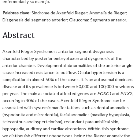
enfermedad y su manejo.
Palabras clave:
Síndrome de Axenfeld Rieger; Anomalía de Rieger;
Disgenesia del segmento anterior; Glaucoma; Segmento anterior.
Abstract
Axenfeld Rieger Syndrome is anterior segment dysgenesis
characterized by posterior embryotoxon and dysgenesis of the
anterior chamber. Developmental abnormalities of the anterior angle
cause increased resistance to outflow. Ocular hypertension is a
complication in almost 50% of the cases. It is an autosomal dominant
disease and its prevalence is between 50,000 and 100,000 newborns
per year. The main associated affected genes are
FOXC1
and
PITX2
,
occurring in 40% of the cases. Axenfeld Rieger Syndrome can be
associated with systemic manifestations such as dental anomalies
(hypodontia and microdontia), facial anomalies (maxillary hypoplasia,
telecanthus and hypertelorism), redundant paraumbilical skin,
hypospadia, auditory and cardiac alterations. Within this syndrome,
we distinguish different phenotypes, being the Rieger anomaly the