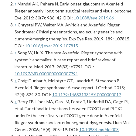
↑
Mandal AK, Pehere N. Early-onset glaucoma in Axenfeld–
Rieger anomaly: long-term surgical results and visual outcome.
Eye. 2016; 30(7): 936–42. DOI:
10.1038/eye.2016.66
↑
Chrystal PW, Walter MA. Aniridia and Axenfeld-Rieger
Syndrome: Clinical presentations, molecular genetics and
current/emerging therapies. Exp Eye Res. 2019. 189: 107815.
DOI:
10.1016/j.exer.2019.107815
↑
Song W, Hu X. The rare Axenfeld-Rieger syndrome with
systemic anomalies: A case report and brief review of
literature. Med. 2017; 96(33): e7791. DOI:
10.1097/MD.0000000000007791
↑
Craig Dunbar A, McIntyre GT, Laverick S, Stevenson B.
Axenfeld-Rieger syndrome: A case report. J Orthod. 2015;
42(4): 324-30. DOI:
10.1179/1465313315Y.0000000017
↑
Berry FB, Lines MA, Oas JM, Footz T, Underhill DA, Gage PJ,
et al. Functional interactions between FOXC1 and PITX2
underlie the sensitivity to FOXC1 gene dose in Axenfeld-
Rieger syndrome and anterior segment dysgenesis. Hum Mol
Genet. 2006; 15(6): 905–19. DOI:
10.1093/hmg/ddl008