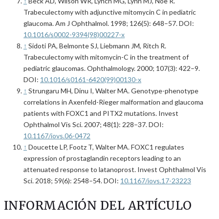
↑
Beck AD, Wilson WR, Lynch MG, Lynn MJ, Noe R.
Trabeculectomy with adjunctive mitomycin C in pediatric
glaucoma. Am J Ophthalmol. 1998; 126(5): 648–57. DOI:
10.1016/s0002-9394(98)00227-x
↑
Sidoti PA, Belmonte SJ, Liebmann JM, Ritch R.
Trabeculectomy with mitomycin-C in the treatment of
pediatric glaucomas. Ophthalmology. 2000; 107(3): 422–9.
DOI:
10.1016/s0161-6420(99)00130-x
↑
Strungaru MH, Dinu I, Walter MA. Genotype-phenotype
correlations in Axenfeld-Rieger malformation and glaucoma
patients with FOXC1 and PITX2 mutations. Invest
Ophthalmol Vis Sci. 2007; 48(1): 228–37. DOI:
10.1167/iovs.06-0472
↑
Doucette LP, Footz T, Walter MA. FOXC1 regulates
expression of prostaglandin receptors leading to an
attenuated response to latanoprost. Invest Ophthalmol Vis
Sci. 2018; 59(6): 2548–54. DOI:
10.1167/iovs.17-23223
INFORMACIÓN DEL ARTÍCULO