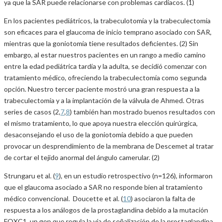
ya que la SAR puede relacionarse con problemas cardíacos. (1)
En los pacientes pediátricos, la trabeculotomía y la trabeculectomía
son eficaces para el glaucoma de inicio temprano asociado con SAR,
mientras que la goniotomía tiene resultados deficientes. (2) Sin
embargo, al estar nuestros pacientes en un rango a medio camino
entre la edad pediátrica tardía y la adulta, se decidió comenzar con
tratamiento médico, ofreciendo la trabeculectomía como segunda
opción. Nuestro tercer paciente mostró una gran respuesta a la
trabeculectomía y a la implantación de la válvula de Ahmed. Otras
series de casos (2,
7
,
8
) también han mostrado buenos resultados con
el mismo tratamiento, lo que apoya nuestra elección quirúrgica,
desaconsejando el uso de la goniotomía debido a que pueden
provocar un desprendimiento de la membrana de Descemet al tratar
de cortar el tejido anormal del ángulo camerular. (2)
Strungaru et al. (
9
), en un estudio retrospectivo (n=126), informaron
que el glaucoma asociado a SAR no responde bien al tratamiento
médico convencional. Doucette et al. (
10
) asociaron la falta de
respuesta a los análogos de la prostaglandina debido a la mutación
FOXC1, un gen que regula la vía de señalización de la prostaglandina.