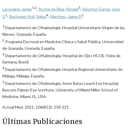
1,2
3
Lacorzana, Javier
;
Rocha-da Silva, Ronald
;
Sánchez-García, Jose
1
4
5
D
;
Rachwani-Anil, Rahul
;
Martínez, Jaime D
.
1
Departamento de Oftalmología. Hospital Universitario Virgen de las
Nieves. Granada, España.
2
Programa Doctoral en Medicina Clínica y Salud Pública, Universidad
de Granada, Granada, España.
3
Departamento de Oftalmología. Hospital de Ojos HCOE: Feira de
Santana, Brasil.
4
Departamento de Oftalmología. Hospital Regional Universitario de
Málaga, Málaga, España.
5
Departamento de Oftalmología. Anne Bates Leach Eye Hospital,
Bascom Palmer Eye Institute, University of Miami Miller School of
Medicine, Miami, FL, USA.
Actual Med. 2021; 106(813): 218-221
Últimas Publicaciones