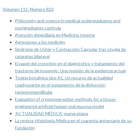
Volumen 111. Número 822
Philosophy and science in medical undergraduates and
postgraduates curricula
Atención domiciliaria en Medicina Interna
Agresiones a los medic@s
Síndrome de Usher y Contracción Capsular tras cirugía de
cataratas bilateral
El papel del cronotipo en el diagnóstico y tratamiento del
trastorno de insomnio: Una revisión de la evidencia actual
Toxina botulínica tipo A1. Un recurso de actualidad
coadyuvante en el tratamiento de la disfunción
temporomandibular
Evaluation of cryopreservation methods for a tissue-
engineered artificial human oral mucosa model
‘ACTUALIDAD MÉDICA’, nueva etapa
La revista
Histología Médica
en el cuarenta aniversario de su
Fundación