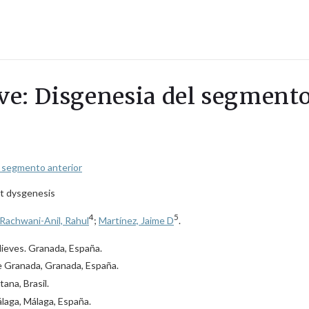
ave: Disgenesia del segmento
l segmento anterior
nt dysgenesis
4
5
Rachwani-Anil, Rahul
;
Martínez, Jaime D
.
Nieves. Granada, España.
de Granada, Granada, España.
na, Brasil.
laga, Málaga, España.