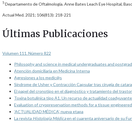
5
Departamento de Oftalmología. Anne Bates Leach Eye Hospital, Bascom
Actual Med. 2021; 106(813): 218-221
Últimas Publicaciones
Volumen 111. Número 822
Philosophy and science in medical undergraduates and postgrad
Atención domiciliaria en Medicina Interna
Agresiones a los medic@s
Síndrome de Usher y Contracción Capsular tras cirugía de catarat
El papel del cronotipo en el diagnóstico y tratamiento del trasto
Toxina botulínica tipo A1. Un recurso de actualidad coadyuvante
Evaluation of cryopreservation methods for a tissue-engineered 
‘ACTUALIDAD MÉDICA’, nueva etapa
La revista
Histología Médica
en el cuarenta aniversario de su Fu