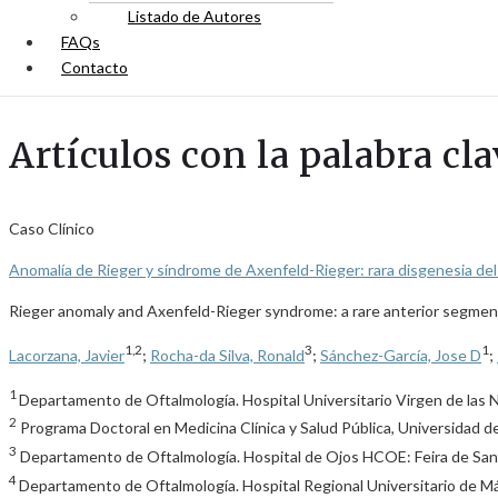
Listado de Autores
FAQs
Contacto
Artículos con la palabra cl
Caso Clínico
Anomalía de Rieger y síndrome de Axenfeld-Rieger: rara disgenesia de
Rieger anomaly and Axenfeld-Rieger syndrome: a rare anterior segme
1,2
3
1
Lacorzana, Javier
;
Rocha-da Silva, Ronald
;
Sánchez-García, Jose D
;
1
Departamento de Oftalmología. Hospital Universitario Virgen de las 
2
Programa Doctoral en Medicina Clínica y Salud Pública, Universidad 
3
Departamento de Oftalmología. Hospital de Ojos HCOE: Feira de Santa
4
Departamento de Oftalmología. Hospital Regional Universitario de Má