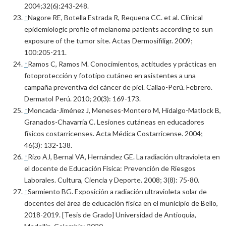
2004;32(6):243-248.
↑
Nagore RE, Botella Estrada R, Requena CC. et al. Clinical
epidemiologic profile of melanoma patients according to sun
exposure of the tumor site. Actas Dermosifiligr. 2009;
100:205-211.
↑
Ramos C, Ramos M. Conocimientos, actitudes y prácticas en
fotoprotección y fototipo cutáneo en asistentes a una
campaña preventiva del cáncer de piel. Callao-Perú. Febrero.
Dermatol Perú. 2010; 20(3): 169-173.
↑
Moncada-Jiménez J, Meneses-Montero M, Hidalgo-Matlock B,
Granados-Chavarría C. Lesiones cutáneas en educadores
físicos costarricenses. Acta Médica Costarricense. 2004;
46(3): 132-138.
↑
Rizo AJ, Bernal VA, Hernández GE. La radiación ultravioleta en
el docente de Educación Física: Prevención de Riesgos
Laborales. Cultura, Ciencia y Deporte. 2008; 3(8): 75-80.
↑
Sarmiento BG. Exposición a radiación ultravioleta solar de
docentes del área de educación física en el municipio de Bello,
2018-2019. [Tesis de Grado] Universidad de Antioquia,