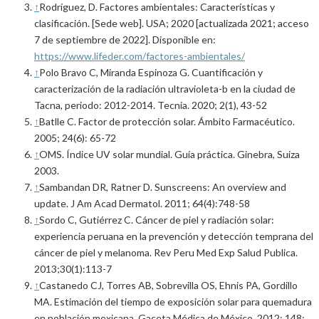
↑
Rodríguez, D. Factores ambientales: Características y
clasificación. [Sede web]. USA; 2020 [actualizada 2021; acceso
7 de septiembre de 2022]. Disponible en:
https://www.lifeder.com/factores-ambientales/
↑
Polo Bravo C, Miranda Espinoza G. Cuantificación y
caracterización de la radiación ultravioleta-b en la ciudad de
Tacna, periodo: 2012-2014. Tecnia. 2020; 2(1), 43-52
↑
Batlle C. Factor de protección solar. Ámbito Farmacéutico.
2005; 24(6): 65-72
↑
OMS. Índice UV solar mundial. Guía práctica. Ginebra, Suiza
2003.
↑
Sambandan DR, Ratner D. Sunscreens: An overview and
update. J Am Acad Dermatol. 2011; 64(4):748-58
↑
Sordo C, Gutiérrez C. Cáncer de piel y radiación solar:
experiencia peruana en la prevención y detección temprana del
cáncer de piel y melanoma. Rev Peru Med Exp Salud Publica.
2013;30(1):113-7
↑
Castanedo CJ, Torres AB, Sobrevilla OS, Ehnis PA, Gordillo
MA. Estimación del tiempo de exposición solar para quemadura
en población mexicana. Gaceta Médica de México. 2012; 148: