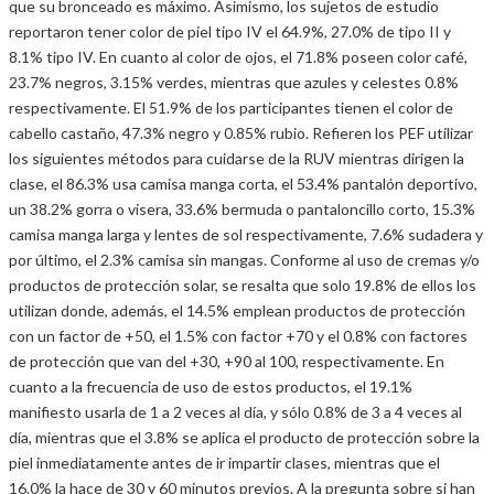
que su bronceado es máximo. Asimismo, los sujetos de estudio
reportaron tener color de piel tipo IV el 64.9%, 27.0% de tipo II y
8.1% tipo IV. En cuanto al color de ojos, el 71.8% poseen color café,
23.7% negros, 3.15% verdes, mientras que azules y celestes 0.8%
respectivamente. El 51.9% de los participantes tienen el color de
cabello castaño, 47.3% negro y 0.85% rubio. Refieren los PEF utilizar
los siguientes métodos para cuidarse de la RUV mientras dirigen la
clase, el 86.3% usa camisa manga corta, el 53.4% pantalón deportivo,
un 38.2% gorra o visera, 33.6% bermuda o pantaloncillo corto, 15.3%
camisa manga larga y lentes de sol respectivamente, 7.6% sudadera y
por último, el 2.3% camisa sin mangas. Conforme al uso de cremas y/o
productos de protección solar, se resalta que solo 19.8% de ellos los
utilizan donde, además, el 14.5% emplean productos de protección
con un factor de +50, el 1.5% con factor +70 y el 0.8% con factores
de protección que van del +30, +90 al 100, respectivamente. En
cuanto a la frecuencia de uso de estos productos, el 19.1%
manifiesto usarla de 1 a 2 veces al día, y sólo 0.8% de 3 a 4 veces al
día, mientras que el 3.8% se aplica el producto de protección sobre la
piel inmediatamente antes de ir impartir clases, mientras que el
16.0% la hace de 30 y 60 minutos previos. A la pregunta sobre si han