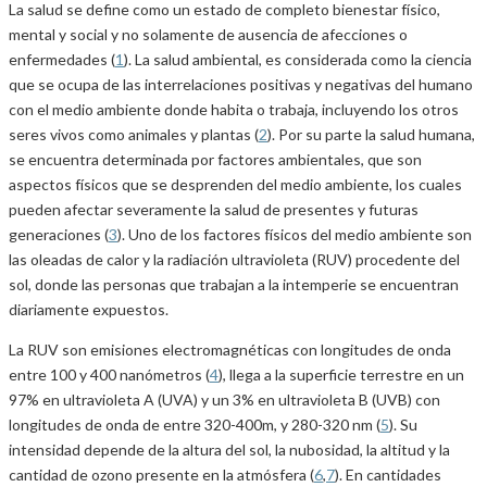
La salud se define como un estado de completo bienestar físico,
mental y social y no solamente de ausencia de afecciones o
enfermedades (
1
). La salud ambiental, es considerada como la ciencia
que se ocupa de las interrelaciones positivas y negativas del humano
con el medio ambiente donde habita o trabaja, incluyendo los otros
seres vivos como animales y plantas (
2
). Por su parte la salud humana,
se encuentra determinada por factores ambientales, que son
aspectos físicos que se desprenden del medio ambiente, los cuales
pueden afectar severamente la salud de presentes y futuras
generaciones (
3
). Uno de los factores físicos del medio ambiente son
las oleadas de calor y la radiación ultravioleta (RUV) procedente del
sol, donde las personas que trabajan a la intemperie se encuentran
diariamente expuestos.
La RUV son emisiones electromagnéticas con longitudes de onda
entre 100 y 400 nanómetros (
4
), llega a la superficie terrestre en un
97% en ultravioleta A (UVA) y un 3% en ultravioleta B (UVB) con
longitudes de onda de entre 320-400m, y 280-320 nm (
5
). Su
intensidad depende de la altura del sol, la nubosidad, la altitud y la
cantidad de ozono presente en la atmósfera (
6
,
7
). En cantidades