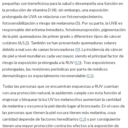
pequeñas son beneficiosa para la salud y desempeña una función en
la producción de vitamina D (4); sin embargo, una exposición
prolongada de UVA se relaciona con fotoenvejecimiento,
fotosensibilización y riesgo de melanoma (5). Por su parte, la UVB es
responsable del eritema inmediato, fotoinmunopresión, pigmentación
de la piel, quemaduras de primer grado y diferentes tipos de cáncer
cutáneo (6,5,
8
). También se han presentado quemaduras solares
debido a mal uso de camas bronceadoras (
9
). La incidencia de cáncer
de piel a nivel mundial es cada vez mayor, siendo el principal factor de
riesgo la exposición prolongada a la RUV (
10
). Tras exposiciones
prolongadas, las revisiones periódicas por parte de médicos
dermatólogos es especialmente recomendable (
11
).
Todas las personas que se encuentran expuestas a RUV cuentan
con una protección natural, la epidermis cumple con esta función al
engrosar y bloquear la luz UV los melanocitos aumentan la cantidad
de melanina y oscurece la piel dando lugar al bronceado. En el caso de
las personas que tienen la piel oscura tienen más melanina, cuya
cantidad depende de factores hereditarios (
12
) y por consiguiente
tienen una mayor protección contra los efectos a la exposición de