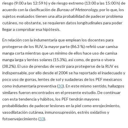
riesgo (9:00 a las 12:59 h) y de riesgo extremo (13:00 a las 15:00 h) de
acuerdo con la clasificación de
Bureau of Meteorology
, por lo que, los
sujetos evaluados tienen una alta probabilidad de padecer problema
cutáneo, no obstante, se requieren datos longitudinales para poder
llegar a comprobar esa hipótesis.
En relación con la indumentaria que emplean los docentes para
protegerse de los RUV, la mayor parte (86.3 %) refirió usar camisa
manga corta mientras que un mínimo de ellos hace uso de camisa
manga larga y lentes solares (15.3%), así como, de gorra o visera
(38.2%). El uso de prendas de vestir para protegerse de la RUV es
indispensable, por ello desde el 2004 se ha reportado el inadecuado y
poco uso de gorras, lentes de sol y sudaderas de los PEF mexicanos
como indumentaria preventiva (
30
). En este mismo sentido, hallazgos
similares fueron encontrados en el presente estudio. De continuar
con esta tendencia y hábitos, los PEF tendrán mayores
probabilidades de padecer lesiones en la piel como enrojecimiento,
vasodilatación cutánea, inmunosupresión, estrés oxidativo y
fotoenvejecimiento (
33
).