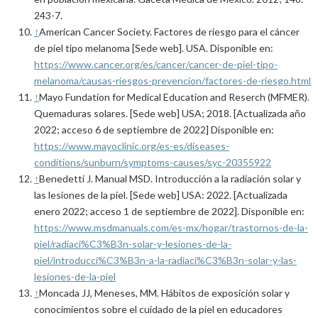
243-7.
↑
American Cancer Society. Factores de riesgo para el cáncer
de piel tipo melanoma [Sede web]. USA. Disponible en:
https://www.cancer.org/es/cancer/cancer-de-piel-tipo-
melanoma/causas-riesgos-prevencion/factores-de-riesgo.html
↑
Mayo Fundation for Medical Education and Reserch (MFMER).
Quemaduras solares. [Sede web] USA; 2018. [Actualizada año
2022; acceso 6 de septiembre de 2022] Disponible en:
https://www.mayoclinic.org/es-es/diseases-
conditions/sunburn/symptoms-causes/syc-20355922
↑
Benedetti J. Manual MSD. Introducción a la radiación solar y
las lesiones de la piel. [Sede web] USA: 2022. [Actualizada
enero 2022; acceso 1 de septiembre de 2022]. Disponible en:
https://www.msdmanuals.com/es-mx/hogar/trastornos-de-la-
piel/radiaci%C3%B3n-solar-y-lesiones-de-la-
piel/introducci%C3%B3n-a-la-radiaci%C3%B3n-solar-y-las-
lesiones-de-la-piel
↑
Moncada JJ, Meneses, MM. Hábitos de exposición solar y
conocimientos sobre el cuidado de la piel en educadores