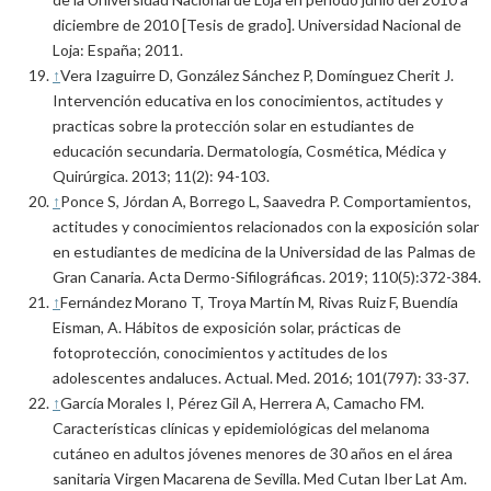
diciembre de 2010 [Tesis de grado]. Universidad Nacional de
Loja: España; 2011.
↑
Vera Izaguirre D, González Sánchez P, Domínguez Cherit J.
Intervención educativa en los conocimientos, actitudes y
practicas sobre la protección solar en estudiantes de
educación secundaria. Dermatología, Cosmética, Médica y
Quirúrgica. 2013; 11(2): 94-103.
↑
Ponce S, Jórdan A, Borrego L, Saavedra P. Comportamientos,
actitudes y conocimientos relacionados con la exposición solar
en estudiantes de medicina de la Universidad de las Palmas de
Gran Canaria. Acta Dermo-Sifilográficas. 2019; 110(5):372-384.
↑
Fernández Morano T, Troya Martín M, Rivas Ruiz F, Buendía
Eisman, A. Hábitos de exposición solar, prácticas de
fotoprotección, conocimientos y actitudes de los
adolescentes andaluces. Actual. Med. 2016; 101(797): 33-37.
↑
García Morales I, Pérez Gil A, Herrera A, Camacho FM.
Características clínicas y epidemiológicas del melanoma
cutáneo en adultos jóvenes menores de 30 años en el área
sanitaria Virgen Macarena de Sevilla. Med Cutan Iber Lat Am.