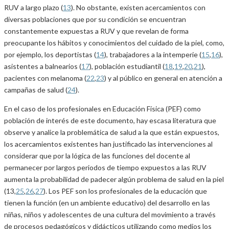
RUV a largo plazo (
13
). No obstante, existen acercamientos con
diversas poblaciones que por su condición se encuentran
constantemente expuestas a RUV y que revelan de forma
preocupante los hábitos y conocimientos del cuidado de la piel, como,
por ejemplo, los deportistas (
14
), trabajadores a la intemperie (
15
,
16
),
asistentes a balnearios (
17
), población estudiantil (
18
,
19
,
20
,
21
),
pacientes con melanoma (
22
,
23
) y al público en general en atención a
campañas de salud (
24
).
En el caso de los profesionales en Educación Física (PEF) como
población de interés de este documento, hay escasa literatura que
observe y analice la problemática de salud a la que están expuestos,
los acercamientos existentes han justificado las intervenciones al
considerar que por la lógica de las funciones del docente al
permanecer por largos periodos de tiempo expuestos a las RUV
aumenta la probabilidad de padecer algún problema de salud en la piel
(13,
25
,
26
,
27
). Los PEF son los profesionales de la educación que
tienen la función (en un ambiente educativo) del desarrollo en las
niñas, niños y adolescentes de una cultura del movimiento a través
de procesos pedagógicos y didácticos utilizando como medios los