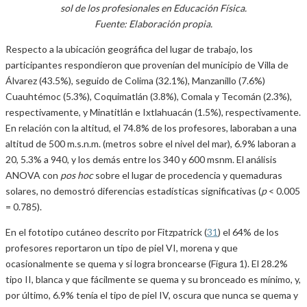
sol de los profesionales en Educación Física.
Fuente: Elaboración propia.
Respecto a la ubicación geográfica del lugar de trabajo, los
participantes respondieron que provenían del municipio de Villa de
Álvarez (43.5%), seguido de Colima (32.1%), Manzanillo (7.6%)
Cuauhtémoc (5.3%), Coquimatlán (3.8%), Comala y Tecomán (2.3%),
respectivamente, y Minatitlán e Ixtlahuacán (1.5%), respectivamente.
En relación con la altitud, el 74.8% de los profesores, laboraban a una
altitud de 500 m.s.n.m. (metros sobre el nivel del mar), 6.9% laboran a
20, 5.3% a 940, y los demás entre los 340 y 600 msnm. El análisis
ANOVA con
pos hoc
sobre el lugar de procedencia y quemaduras
solares, no demostró diferencias estadísticas significativas (
p
< 0.005
= 0.785).
En el fototipo cutáneo descrito por Fitzpatrick (
31
) el 64% de los
profesores reportaron un tipo de piel VI, morena y que
ocasionalmente se quema y si logra broncearse (Figura 1). El 28.2%
tipo II, blanca y que fácilmente se quema y su bronceado es mínimo, y,
por último, 6.9% tenía el tipo de piel IV, oscura que nunca se quema y