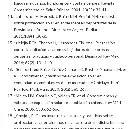
físicos mexicanos, hondureños y costarricenses. Revista
Costarricense de Salud Pública. 2004; 13(25): 34-41.
↑
Laffargue JA, Merediz J, Bujan MM, Peirini, AM. Encuesta
sobre protección solar en adolescentes deportistas de la
Provincia de Buenos Aires. Arch Argent Pediatr.
2011;109(1):30-35.
↑
>Mejía RCh, Chacon IJ, Hernández CN. et al. Protección
contra la radiación solar en trabajadores de empresas
peruanas: prácticas y cuidado personal. Desmatol Rev Mex.
2016; 62(2): 101-110.
↑
Sempértegui Ruiz S, Nuñez Campos C, Bustios Ahumada M. et
al. Conocimiento y hábitos de exposición solar en
comerciantes ambulantes de un mercado de Chiclayo, Perú.
Rev. Fac. Med. Hum. 2020; 20(2):261-267.
↑
Molgó NM, Castillo AC, Valdés FR, et al. Conocimientos y
hábitos de exposición solar de la población chilena. Rev Méd
Chile. 2005; 133:662-666.
↑
Armijos, R. Conocimientos, actitudes y practicas sobre
protección solar en alumnos de la carrera de medicina humana
de la Universidad Nacional de Loja en periodo junio del 2010 a