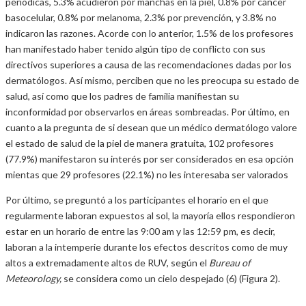
periódicas, 5.3% acudieron por manchas en la piel, 0.8% por cáncer
basocelular, 0.8% por melanoma, 2.3% por prevención, y 3.8% no
indicaron las razones. Acorde con lo anterior, 1.5% de los profesores
han manifestado haber tenido algún tipo de conflicto con sus
directivos superiores a causa de las recomendaciones dadas por los
dermatólogos. Así mismo, perciben que no les preocupa su estado de
salud, así como que los padres de familia manifiestan su
inconformidad por observarlos en áreas sombreadas. Por último, en
cuanto a la pregunta de si desean que un médico dermatólogo valore
el estado de salud de la piel de manera gratuita, 102 profesores
(77.9%) manifestaron su interés por ser considerados en esa opción
mientas que 29 profesores (22.1%) no les interesaba ser valorados
Por último, se preguntó a los participantes el horario en el que
regularmente laboran expuestos al sol, la mayoría ellos respondieron
estar en un horario de entre las 9:00 am y las 12:59 pm, es decir,
laboran a la intemperie durante los efectos descritos como de muy
altos a extremadamente altos de RUV, según el
Bureau of
Meteorology,
se considera como un cielo despejado (6) (Figura 2).