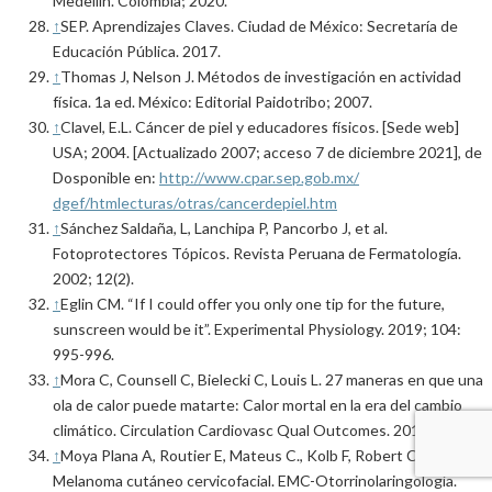
Medellín. Colombia; 2020.
↑
SEP. Aprendizajes Claves. Ciudad de México: Secretaría de
Educación Pública. 2017.
↑
Thomas J, Nelson J. Métodos de investigación en actividad
física. 1a ed. México: Editorial Paidotribo; 2007.
↑
Clavel, E.L. Cáncer de piel y educadores físicos. [Sede web]
USA; 2004. [Actualizado 2007; acceso 7 de diciembre 2021], de
Dosponible en:
http://www.cpar.sep.gob.mx/
dgef/htmlecturas/otras/cancerdepiel.htm
↑
Sánchez Saldaña, L, Lanchipa P, Pancorbo J, et al.
Fotoprotectores Tópicos. Revista Peruana de Fermatología.
2002; 12(2).
↑
Eglin CM. “If I could offer you only one tip for the future,
sunscreen would be it”. Experimental Physiology. 2019; 104:
995-996.
↑
Mora C, Counsell C, Bielecki C, Louis L. 27 maneras en que una
ola de calor puede matarte: Calor mortal en la era del cambio
climático. Circulation Cardiovasc Qual Outcomes. 2017; 1-10.
↑
Moya Plana A, Routier E, Mateus C., Kolb F, Robert C.
Melanoma cutáneo cervicofacial. EMC-Otorrinolaringología.