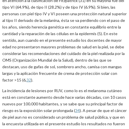
en atención a la clasificación de Fitzpatrick (31) en su mayoría fue del
tipo VI (64.9%), de tipo II (28.2%) y de tipo IV (6.9%). Si bien, las
personas con piel tipo IV y VI poseen una protección natural superior
al tipo II derivado de la melanina, ésta se va perdiendo con el paso de
los años, siendo herencia genética en constante equilibrio entre la
cantidad y la reparación de las células en la epidermis (5). En este
sentido, aun cuando en el presente estudio los docentes de mayor
edad no presentaron mayores problemas de salud en la piel, se debe
considerar las recomendaciones del cuidado de la piel realizada por la
OMS (Organización Mundial de la Salud), dentro de las que se
destacan, uso de gafas de sol, sombrero ancho, camisa con mangas
largas y la aplicación frecuente de crema de protección solar con
factor >15 (6,
32
).
La incidencia de lesiones por RUV, como lo es el melanoma cutáneo
está en constante aumento desde hace varias décadas, con 10 casos
nuevos por 100.000 habitantes, y se sabe que su principal factor de
riesgo es la exposición solar prolongada (
34
). A pesar de que el cáncer
de piel aun no es considerado un problema de salud pública, y que en
la encuesta utilizada en el presente estudio los resultados no fueron