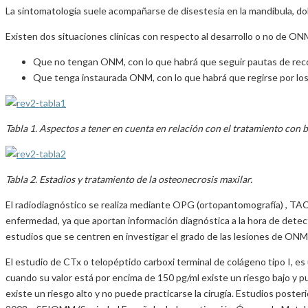
La sintomatología suele acompañarse de disestesia en la mandíbula, dol
Existen dos situaciones clínicas con respecto al desarrollo o no de O
Que no tengan ONM, con lo que habrá que seguir pautas de rec
Que tenga instaurada ONM, con lo que habrá que regirse por los
Tabla 1. Aspectos a tener en cuenta en relación con el tratamiento con b
Tabla 2. Estadios y tratamiento de la osteonecrosis maxilar.
El radiodiagnóstico se realiza mediante OPG (ortopantomografía) , TAC
enfermedad, ya que aportan información diagnóstica a la hora de detect
estudios que se centren en investigar el grado de las lesiones de ONM 
El estudio de CTx o telopéptido carboxi terminal de colágeno tipo I, 
cuando su valor está por encima de 150 pg/ml existe un riesgo bajo y pue
existe un riesgo alto y no puede practicarse la cirugía. Estudios post