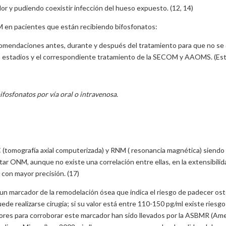
or y pudiendo coexistir infección del hueso expuesto. (12, 14)
NM en pacientes que están recibiendo bifosfonatos:
omendaciones antes, durante y después del tratamiento para que no s
 estadios y el correspondiente tratamiento de la SECOM y AAOMS. (Estad
ifosfonatos por vía oral o intravenosa.
 (tomografía axial computerizada) y RNM ( resonancia magnética) siendo 
ar ONM, aunque no existe una correlación entre ellas, en la extensibilid
con mayor precisión. (17)
es un marcador de la remodelación ósea que indica el riesgo de padecer o
de realizarse cirugía; si su valor está entre 110-150 pg/ml existe riesgo
eriores para corroborar este marcador han sido llevados por la ASBMR (Am