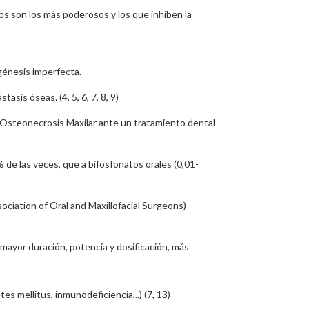
dos son los más poderosos y los que inhiben la
énesis imperfecta.
sis óseas. (4, 5, 6, 7, 8, 9)
e Osteonecrosis Maxilar ante un tratamiento dental
 de las veces, que a bifosfonatos orales (0,01-
ciation of Oral and Maxillofacial Surgeons)
mayor duración, potencia y dosificación, más
 mellitus, inmunodeficiencia,..) (7, 13)