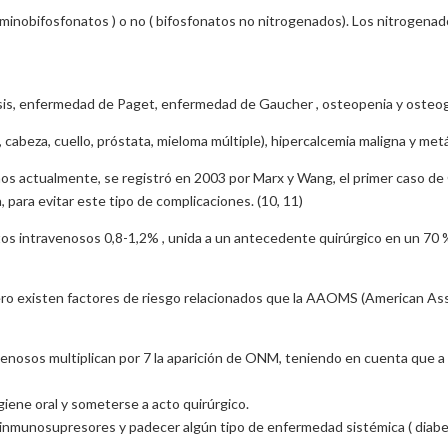
 aminobifosfonatos ) o no ( bifosfonatos no nitrogenados). Los nitrogena
sis, enfermedad de Paget, enfermedad de Gaucher , osteopenia y osteog
eza, cuello, próstata, mieloma múltiple), hipercalcemia maligna y metásta
emos actualmente, se registró en 2003 por Marx y Wang, el primer caso d
para evitar este tipo de complicaciones. (10, 11)
os intravenosos 0,8-1,2% , unida a un antecedente quirúrgico en un 70 %
ro existen factores de riesgo relacionados que la AAOMS (American Asso
venosos multiplican por 7 la aparición de ONM, teniendo en cuenta que a 
igiene oral y someterse a acto quirúrgico.
nmunosupresores y padecer algún tipo de enfermedad sistémica ( diabetes