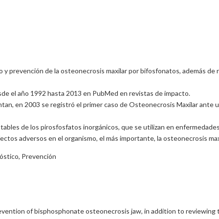
o y prevención de la osteonecrosis maxilar por bifosfonatos, además de 
esde el año 1992 hasta 2013 en PubMed en revistas de impacto.
n, en 2003 se registró el primer caso de Osteonecrosis Maxilar ante un
tables de los pirosfosfatos inorgánicos, que se utilizan en enfermedad
ectos adversos en el organismo, el más importante, la osteonecrosis maxi
óstico, Prevención
vention of bisphosphonate osteonecrosis jaw, in addition to reviewing