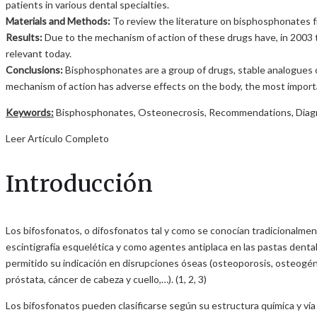
patients in various dental specialties.
Materials and Methods:
To review the literature on bisphosphonates 
Results:
Due to the mechanism of action of these drugs have, in 2003 th
relevant today.
Conclusions:
Bisphosphonates are a group of drugs, stable analogues of
mechanism of action has adverse effects on the body, the most importa
Keywords:
Bisphosphonates, Osteonecrosis, Recommendations, Diagn
Leer Artículo Completo
Introducción
Los bifosfonatos, o difosfonatos tal y como se conocían tradicionalment
escintigrafía esquelética y como agentes antiplaca en las pastas dental
permitido su indicación en disrupciones óseas (osteoporosis, osteogé
próstata, cáncer de cabeza y cuello,…). (1, 2, 3)
Los bifosfonatos pueden clasificarse según su estructura química y vía