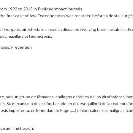
from 1992 to 2013 in PubMed impact journals.
e first case of Jaw Osteonecrosis was recorded before a dental surgical t
 inorganic pirosfosfatos, used in diseases involving bone metabolic dis
nt, maxillary osteonecrosis.
osis, Prevention
e, son un grupo de fármacos, análogos estables de los pirofosfatos inorgá
es. Su mecanismo de acción, basado en el desequilibrio de la reabsorción
nesis imperfecta, enfermedad de Paget,…) e hipercalcemias malignas (cá
 de administración: