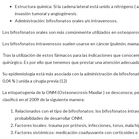
Estructura química: Si la cadena lateral está unido a nitrógeno (
invasión tumoral y angiogénesis.
Administración: bifosfonatos orales y/o intravenosos.
Los bifosfonatos orales son más comúnmente utilizados en osteoporo
Los bifosfonatos intravenosos suelen usarse en cáncer (pulmón, mama, cab
Tras la utilización de estos fármacos para las indicaciones que conoc
quirúrgico. Es por ello que tenemos que prestar una atención adecuada, 
Su epidemiología está más asociada con la administración de bifosfonat
0,04 % ) unida a cirugía previa (12)
La etiopatogenia de la ONM (Osteonecrosis Maxilar ) se desconoce, pe
clasificó en el 2009 de la siguiente manera:
Relacionados con el tipo de bifosfonatos: los bifosfonatos intra
probabilidades de desarrollar ONM.
Factores locales: trauma por prótesis, infecciones, torus, mala h
Factores sistémicos: medicación coadyuvante con corticoides o i