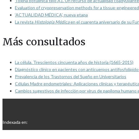
Toxina botulínica tipo A1. Un recurso de actualidad coadyuvante
Evaluation of cryopreservation methods for a tissue-engineered 
‘ACTUALIDAD MÉDICA’, nueva etapa
La revista
Histología Médica
en el cuarenta aniversario de su Fu
Más consultados
La célula. Trescientos cincuenta años de historia (1665-2015)
Diagnóstico clínico en pacientes con anticuerpos antifosfolípido
Prevalencia de los Trastornos del Sueño en Universitarios
Células Madre endometriales: Aplicaciones clínicas y terapéutic
Cambios sugestivos de infección por virus de papiloma humano 
Indexada en: