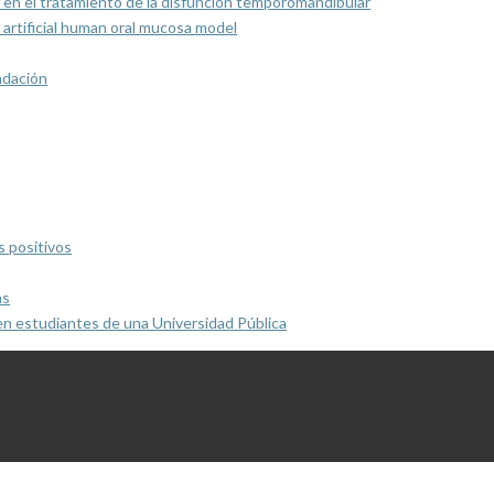
 en el tratamiento de la disfunción temporomandibular
artificial human oral mucosa model
ndación
s positivos
as
en estudiantes de una Universidad Pública