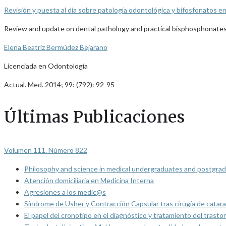
Revisión y puesta al día sobre patología odontológica y bifosfonatos en l
Review and update on dental pathology and practical bisphosphonates in
Elena Beatriz Bermúdez Bejarano
Licenciada en Odontología
Actual. Med. 2014; 99: (792): 92-95
Últimas Publicaciones
Volumen 111. Número 822
Philosophy and science in medical undergraduates and postgrad
Atención domiciliaria en Medicina Interna
Agresiones a los medic@s
Síndrome de Usher y Contracción Capsular tras cirugía de catarat
El papel del cronotipo en el diagnóstico y tratamiento del trasto