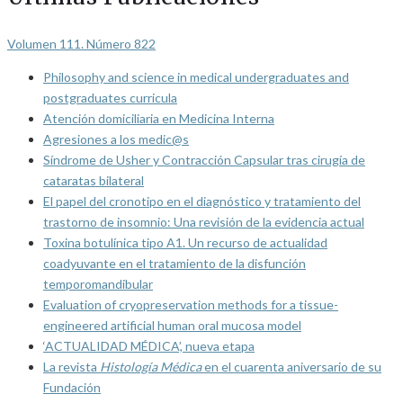
Volumen 111. Número 822
Philosophy and science in medical undergraduates and
postgraduates curricula
Atención domiciliaria en Medicina Interna
Agresiones a los medic@s
Síndrome de Usher y Contracción Capsular tras cirugía de
cataratas bilateral
El papel del cronotipo en el diagnóstico y tratamiento del
trastorno de insomnio: Una revisión de la evidencia actual
Toxina botulínica tipo A1. Un recurso de actualidad
coadyuvante en el tratamiento de la disfunción
temporomandibular
Evaluation of cryopreservation methods for a tissue-
engineered artificial human oral mucosa model
‘ACTUALIDAD MÉDICA’, nueva etapa
La revista
Histología Médica
en el cuarenta aniversario de su
Fundación