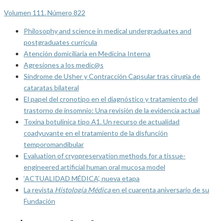
Volumen 111. Número 822
Philosophy and science in medical undergraduates and
postgraduates curricula
Atención domiciliaria en Medicina Interna
Agresiones a los medic@s
Síndrome de Usher y Contracción Capsular tras cirugía de
cataratas bilateral
El papel del cronotipo en el diagnóstico y tratamiento del
trastorno de insomnio: Una revisión de la evidencia actual
Toxina botulínica tipo A1. Un recurso de actualidad
coadyuvante en el tratamiento de la disfunción
temporomandibular
Evaluation of cryopreservation methods for a tissue-
engineered artificial human oral mucosa model
‘ACTUALIDAD MÉDICA’, nueva etapa
La revista
Histología Médica
en el cuarenta aniversario de su
Fundación