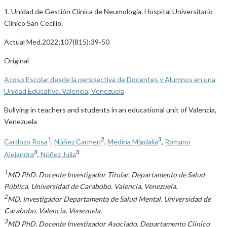
1. Unidad de Gestión Clínica de Neumología. Hospital Universitario
Clínico San Cecilio.
Actual Med.2022;107(815):39-50
Original
Acoso Escolar desde la perspectiva de Docentes y Alumnos en una
Unidad Educativa. Valencia, Venezuela
Bullying in teachers and students in an educational unit of Valencia,
Venezuela
1
2
3
Cardozo Rosa
,
Núñez Carmen
,
Medina Migdalia
,
Romano
3
3
Alejandra
,
Núñez Julia
1
MD PhD. Docente Investigador Titular, Departamento de Salud
Pública. Universidad de Carabobo. Valencia, Venezuela.
2
MD. Investigador Departamento de Salud Mental. Universidad de
Carabobo. Valencia, Venezuela.
3
MD PhD. Docente Investigador Asociado, Departamento Clínico